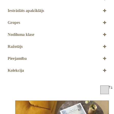
5+1 mm
Iestrādāts apakšklājs
Ir
Gropes
Ar 4V gropēm
Nodiluma klase
33. klase
Ražotājs
QUICK STEP
Pieejamība
Jāpasūta
Kolekcija
Bloom