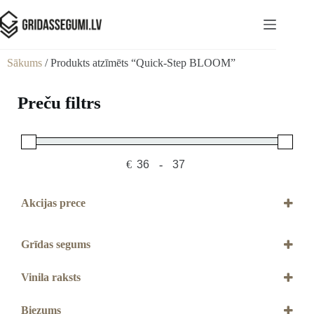
Sākums
/ Produkts atzīmēts “Quick-Step BLOOM”
Preču filtrs
€
-
Minimum Price
Maximum Price
Akcijas prece
Akcijas prece
Grīdas segums
Vinils
Vinila raksts
Dēļu
Biezums