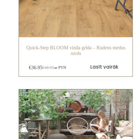
Quick-Step BLOOM vinila grīda – Rudens medus
ozols
Lasīt vairāk
€
36.95
€
46.95
ar PVN