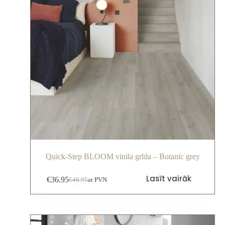
Quick-Step BLOOM vinila grīda – Botanic grey
Lasīt vairāk
€
36.95
€
46.95
ar PVN