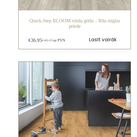
Quick-Step BLOOM vinila grīda – Rīta miglas
priede
Lasīt vairāk
€
36.95
€
46.95
ar PVN