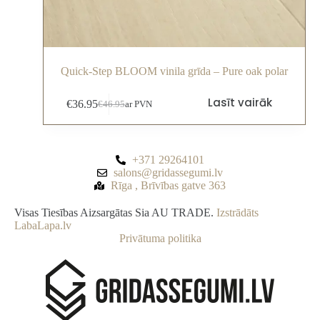
Quick-Step BLOOM vinila grīda – Pure oak polar
Lasīt vairāk
€
36.95
€
46.95
ar PVN
+371 29264101
salons@gridassegumi.lv
Rīga , Brīvības gatve 363
Visas Tiesības Aizsargātas Sia AU TRADE.
Izstrādāts
LabaLapa.lv
Privātuma politika