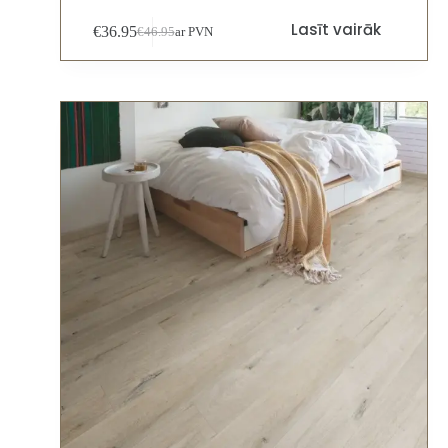
Lasīt vairāk
€
36.95
€
46.95
ar PVN