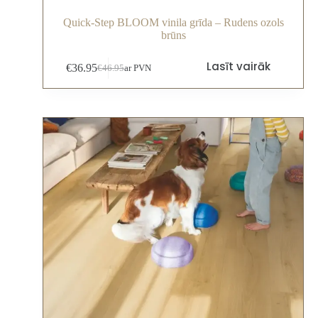
Quick-Step BLOOM vinila grīda – Rudens ozols
brūns
Lasīt vairāk
€
36.95
€
46.95
ar PVN