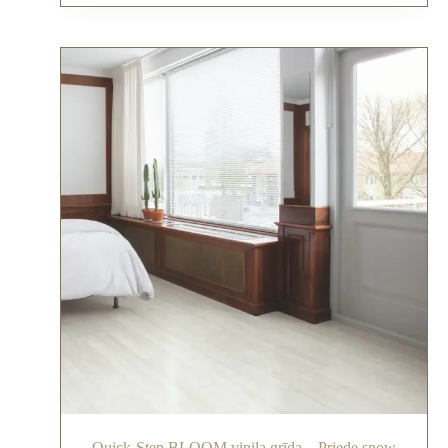
Quick-Step BLOOM vinila grīda – Priede snow