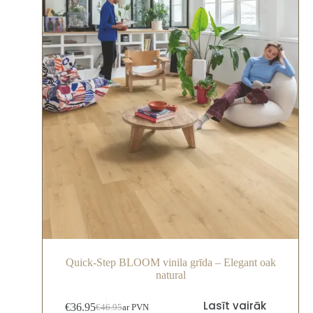
Quick-Step BLOOM vinila grīda – Elegant oak
natural
Lasīt vairāk
€
36.95
€
46.95
ar PVN