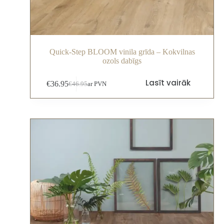
Quick-Step BLOOM vinila grīda – Kokvilnas
ozols dabīgs
Lasīt vairāk
€
36.95
€
46.95
ar PVN