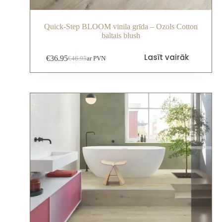
Quick-Step BLOOM vinila grīda – Ozols Cotton
baltais blush
Lasīt vairāk
€
36.95
€
46.95
ar PVN