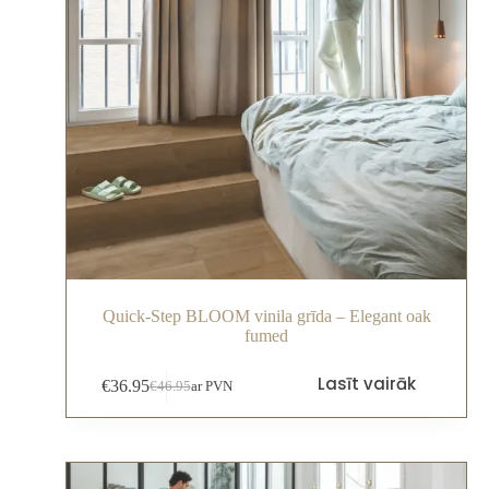
Quick-Step BLOOM vinila grīda – Elegant oak
fumed
Lasīt vairāk
€
36.95
€
46.95
ar PVN