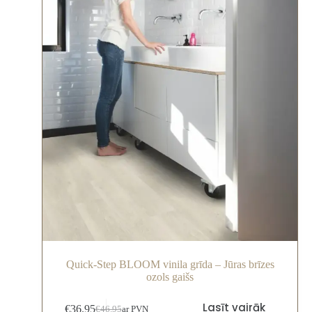
Quick-Step BLOOM vinila grīda – Jūras brīzes
ozols gaišs
Lasīt vairāk
€
36.95
€
46.95
ar PVN