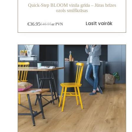
Quick-Step BLOOM vinila grīda – Jūras brīzes
ozols smilškrāsas
Lasīt vairāk
€
36.95
€
46.95
ar PVN