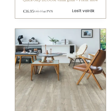
Lasīt vairāk
€
36.95
€
46.95
ar PVN