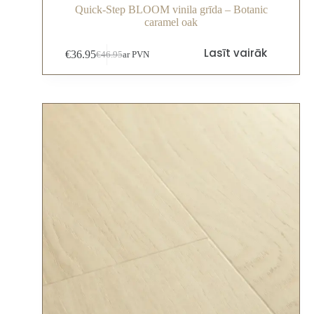
Quick-Step BLOOM vinila grīda – Botanic
caramel oak
Lasīt vairāk
€
36.95
€
46.95
ar PVN