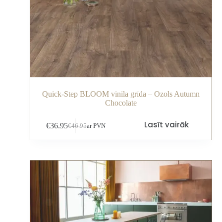
Quick-Step BLOOM vinila grīda – Ozols Autumn
Chocolate
Lasīt vairāk
€
36.95
€
46.95
ar PVN