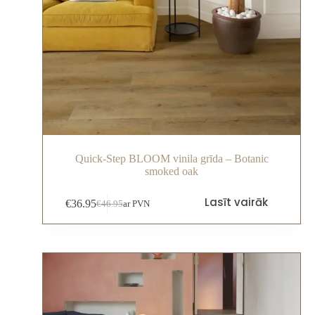
Quick-Step BLOOM vinila grīda – Botanic
smoked oak
Lasīt vairāk
€
36.95
€
46.95
ar PVN