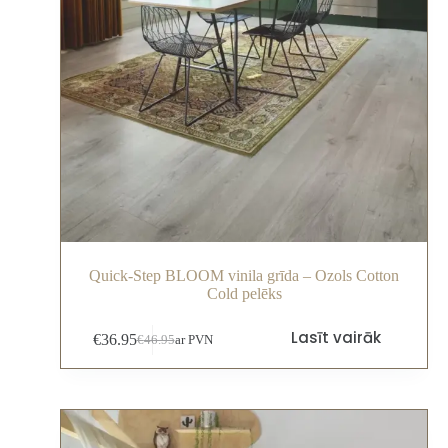
Quick-Step BLOOM vinila grīda – Ozols Cotton
Cold pelēks
Lasīt vairāk
€
36.95
€
46.95
ar PVN