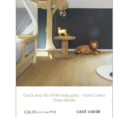
Quick-Step BLOOM vinila grīda – Ozols Cotton
Deep dabisks
Lasīt vairāk
€
36.95
€
46.95
ar PVN