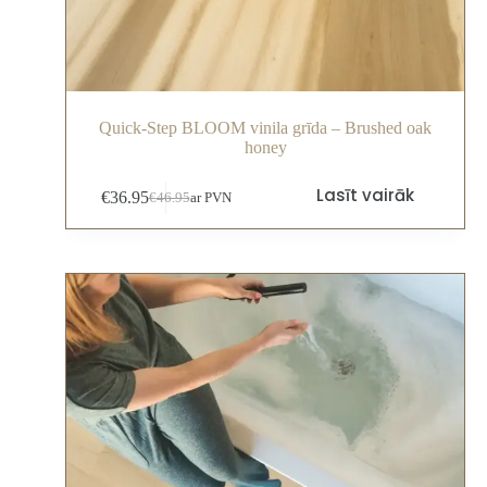
Quick-Step BLOOM vinila grīda – Brushed oak
honey
Lasīt vairāk
€
36.95
€
46.95
ar PVN