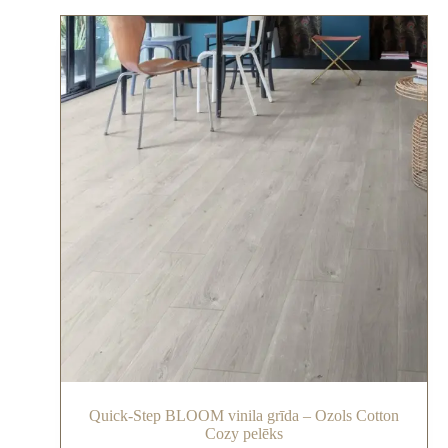
Quick-Step BLOOM vinila grīda – Ozols Cotton
Cozy pelēks