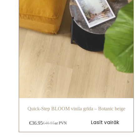
Quick-Step BLOOM vinila grīda – Botanic beige
Lasīt vairāk
€
36.95
€
46.95
ar PVN