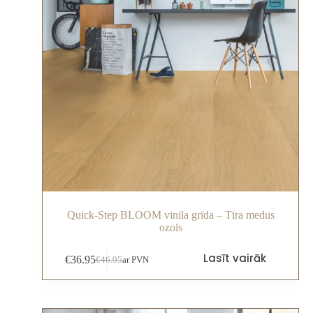
Quick-Step BLOOM vinila grīda – Tīra medus
ozols
Lasīt vairāk
€
36.95
€
46.95
ar PVN