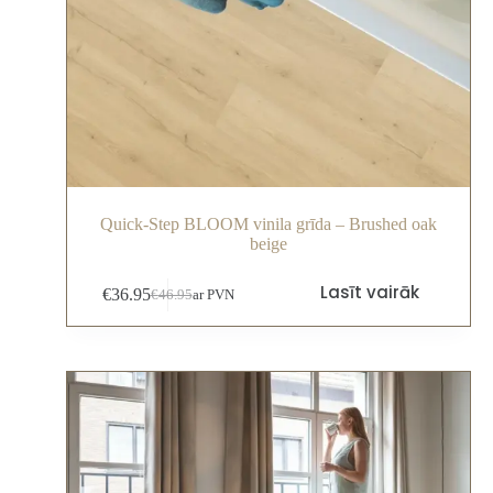
Quick-Step BLOOM vinila grīda – Brushed oak
beige
Lasīt vairāk
€
36.95
€
46.95
ar PVN