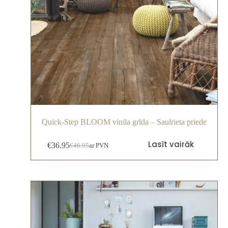
Quick-Step BLOOM vinila grīda – Saulrieta priede
Lasīt vairāk
€
36.95
€
46.95
ar PVN