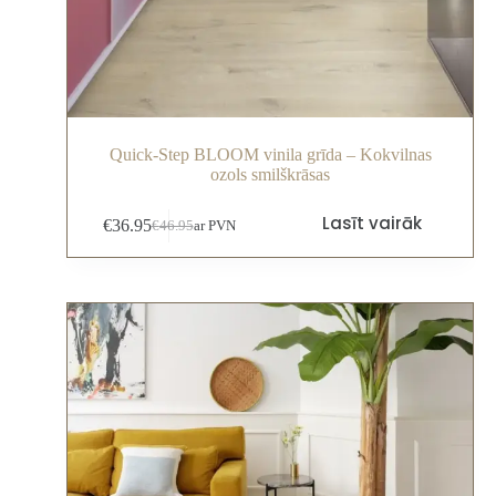
Quick-Step BLOOM vinila grīda – Kokvilnas
ozols smilškrāsas
Lasīt vairāk
€
36.95
€
46.95
ar PVN