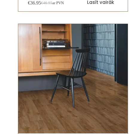
Lasīt vairāk
€
36.95
€
46.95
ar PVN