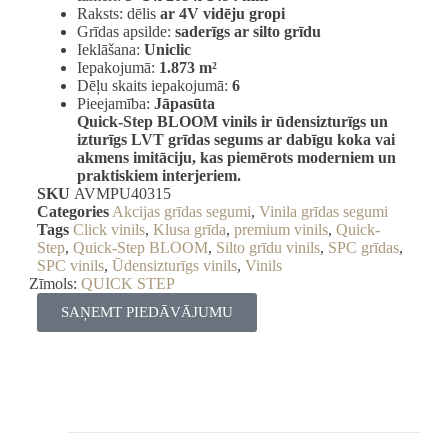
Raksts: dēlis
ar 4V vidēju gropi
Grīdas apsilde:
saderīgs ar silto grīdu
Ieklāšana:
Uniclic
Iepakojumā:
1.873 m²
Dēļu skaits iepakojumā:
6
Pieejamība:
Jāpasūta
Quick-Step BLOOM vinils ir ūdensizturīgs un
izturīgs LVT grīdas segums ar dabīgu koka vai
akmens imitāciju, kas piemērots moderniem un
praktiskiem interjeriem.
SKU
AVMPU40315
Categories
Akcijas grīdas segumi
,
Vinila grīdas segumi
Tags
Click vinils
,
Klusa grīda
,
premium vinils
,
Quick-
Step
,
Quick-Step BLOOM
,
Silto grīdu vinils
,
SPC grīdas
,
SPC vinils
,
Ūdensizturīgs vinils
,
Vinils
Zīmols:
QUICK STEP
SAŅEMT PIEDĀVĀJUMU