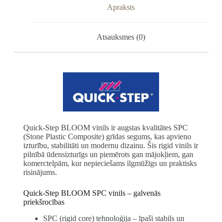
Apraksts
Atsauksmes (0)
Quick-Step BLOOM vinils ir augstas kvalitātes SPC
(Stone Plastic Composite) grīdas segums, kas apvieno
izturību, stabilitāti un modernu dizainu. Šis rigid vinils ir
pilnībā ūdensizturīgs un piemērots gan mājokļiem, gan
komerctelpām, kur nepieciešams ilgmūžīgs un praktisks
risinājums.
Quick-Step BLOOM SPC vinils – galvenās
priekšrocības
SPC (rigid core) tehnoloģija – īpaši stabils un