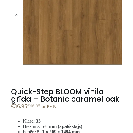
Quick-Step BLOOM vinila
grīda – Botanic caramel oak
€
36.95
€
46.95
ar PVN
Klase:
33
Biezums:
5+1mm (apakšklājs)
Izmēri:
5+1 x 209 x 1494 mm