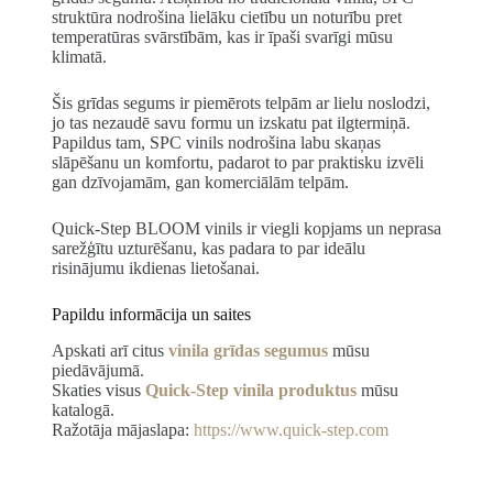
struktūra nodrošina lielāku cietību un noturību pret
temperatūras svārstībām, kas ir īpaši svarīgi mūsu
klimatā.
Šis grīdas segums ir piemērots telpām ar lielu noslodzi,
jo tas nezaudē savu formu un izskatu pat ilgtermiņā.
Papildus tam, SPC vinils nodrošina labu skaņas
slāpēšanu un komfortu, padarot to par praktisku izvēli
gan dzīvojamām, gan komerciālām telpām.
Quick-Step BLOOM vinils ir viegli kopjams un neprasa
sarežģītu uzturēšanu, kas padara to par ideālu
risinājumu ikdienas lietošanai.
Papildu informācija un saites
Apskati arī citus
vinila grīdas segumus
mūsu
piedāvājumā.
Skaties visus
Quick-Step vinila produktus
mūsu
katalogā.
Ražotāja mājaslapa:
https://www.quick-step.com