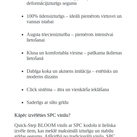
deformācijizturīgs segums
100% ūdensizturīgs – ideāli piemērots virtuvei un
vannas istabai
Augsta triecienizturība – piemērots intensīvai
lietošanai
Klusa un komfortabla virsma – patīkama ikdienas
lietošanā
Dabīga koka un akmens imitācija – estētisks un
moderns dizains
Click sistēma – ātra un vienkārša ieklāšana
Saderīgs ar silto grīdu
Kāpēc izvēlēties SPC vinilu?
Quick-Step BLOOM vinils ar SPC kodolu ir lieliska
izvēle tiem, kas meklē maksimāli izturīgu un stabilu
grīdas segumu. Atšķirībā no tradicionālā vinila, SPC