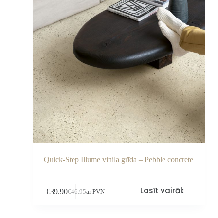
Quick-Step Illume vinila grīda – Pebble concrete
Lasīt vairāk
€
39.90
€
46.95
ar PVN