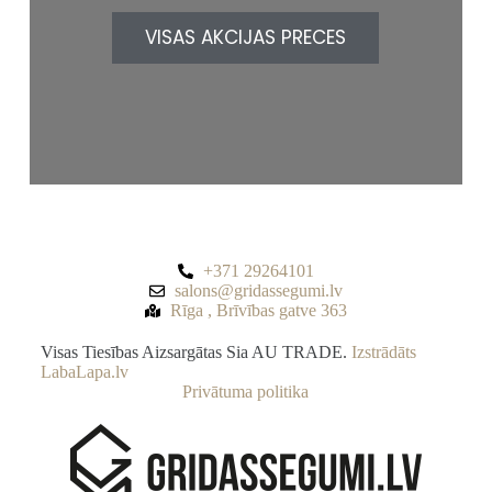
VISAS AKCIJAS PRECES
+371 29264101
salons@gridassegumi.lv
Rīga , Brīvības gatve 363
Visas Tiesības Aizsargātas Sia AU TRADE.
Izstrādāts
LabaLapa.lv
Privātuma politika