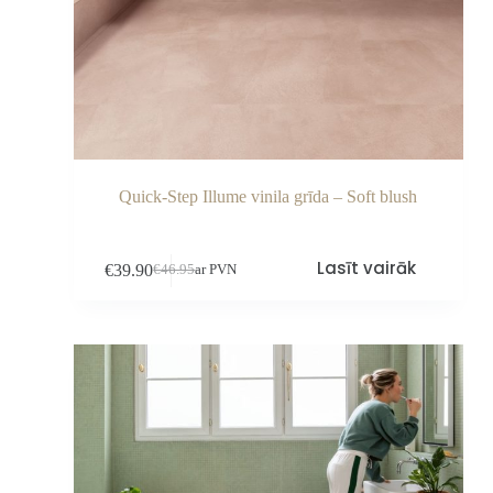
Quick-Step Illume vinila grīda – Soft blush
Lasīt vairāk
€
39.90
€
46.95
ar PVN