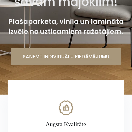
savam mājoklim!
Plašaparketa, vinila un lamināta
izvēle no uzticamiem ražotājiem.
SAŅEMT INDIVIDUĀLU PIEDĀVĀJUMU
Augsta Kvalitāte