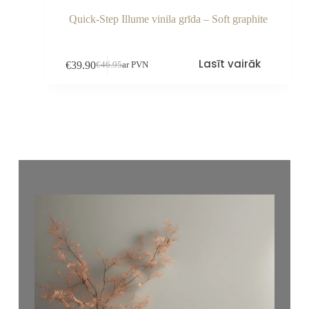
Quick-Step Illume vinila grīda – Soft graphite
Lasīt vairāk
€
39.90
€
46.95
ar PVN