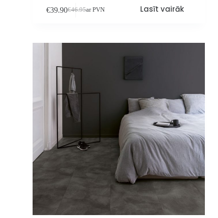
Lasīt vairāk
€
39.90
€
46.95
ar PVN