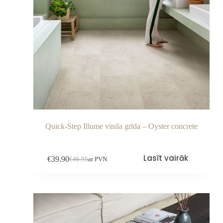
Quick-Step Illume vinila grīda – Oyster concrete
Lasīt vairāk
€
39.90
€
46.95
ar PVN