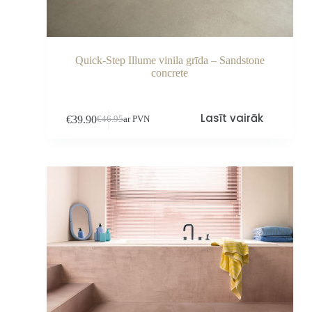
Quick-Step Illume vinila grīda – Sandstone
concrete
Lasīt vairāk
€
39.90
€
46.95
ar PVN