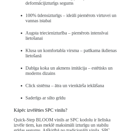
deformācijizturīgs segums
100% ūdensizturīgs – ideāli piemērots virtuvei un
vannas istabai
Augsta triecienizturība – piemērots intensīvai
lietošanai
Klusa un komfortabla virsma – patīkama ikdienas
lietošanā
Dabīga koka un akmens imitācija – estētisks un
moderns dizains
Click sistēma – ātra un vienkārša ieklāšana
Saderīgs ar silto grīdu
Kāpēc izvēlēties SPC vinilu?
Quick-Step BLOOM vinils ar SPC kodolu ir lieliska
izvēle tiem, kas meklē maksimāli izturīgu un stabilu
grīdas segumu. Atšķirībā no tradicionālā vinila, SPC