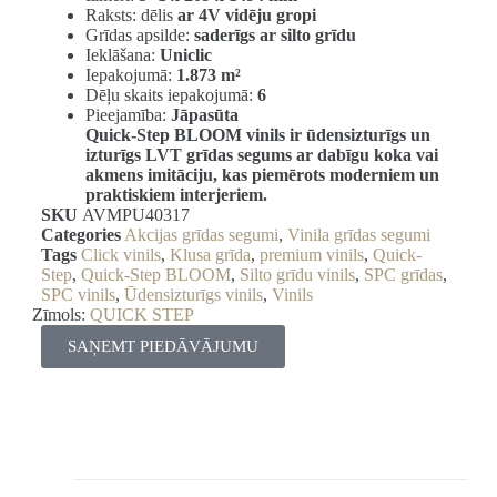
Raksts: dēlis
ar 4V vidēju gropi
Grīdas apsilde:
saderīgs ar silto grīdu
Ieklāšana:
Uniclic
Iepakojumā:
1.873 m²
Dēļu skaits iepakojumā:
6
Pieejamība:
Jāpasūta
Quick-Step BLOOM vinils ir ūdensizturīgs un
izturīgs LVT grīdas segums ar dabīgu koka vai
akmens imitāciju, kas piemērots moderniem un
praktiskiem interjeriem.
SKU
AVMPU40317
Categories
Akcijas grīdas segumi
,
Vinila grīdas segumi
Tags
Click vinils
,
Klusa grīda
,
premium vinils
,
Quick-
Step
,
Quick-Step BLOOM
,
Silto grīdu vinils
,
SPC grīdas
,
SPC vinils
,
Ūdensizturīgs vinils
,
Vinils
Zīmols:
QUICK STEP
SAŅEMT PIEDĀVĀJUMU