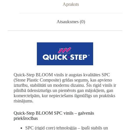
Apraksts
Atsauksmes (0)
Quick-Step BLOOM vinils ir augstas kvalitātes SPC
(Stone Plastic Composite) grīdas segums, kas apvieno
izturību, stabilitāti un modernu dizainu. Šis rigid vinils ir
pilnībā ūdensizturīgs un piemērots gan mājokļiem, gan
komerctelpām, kur nepieciešams ilgmūžīgs un praktisks
risinājums.
Quick-Step BLOOM SPC vinils – galvenās
priekšrocības
SPC (rigid core) tehnoloģija – īpaši stabils un