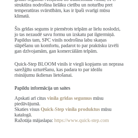
struktūra nodrošina lielāku cietību un noturību pret
temperatūras svārstībām, kas ir īpaši svarīgi mūsu
klimatā.
Šis grīdas segums ir piemērots telpām ar lielu noslodzi,
jo tas nezaudē savu formu un izskatu pat ilgtermiņā.
Papildus tam, SPC vinils nodrošina labu skaņas
slāpēšanu un komfortu, padarot to par praktisku izvēli
gan dzīvojamām, gan komerciālām telpām.
Quick-Step BLOOM vinils ir viegli kopjams un neprasa
sarežģītu uzturēšanu, kas padara to par ideālu
risinājumu ikdienas lietošanai.
Papildu informācija un saites
Apskati arī citus
vinila grīdas segumus
mūsu
piedāvājumā.
Skaties visus
Quick-Step vinila produktus
mūsu
katalogā.
Ražotāja mājaslapa:
https://www.quick-step.com