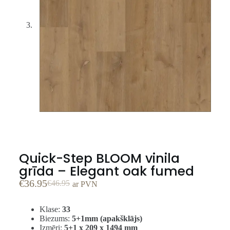
Quick-Step BLOOM vinila
grīda – Elegant oak fumed
€
36.95
€
46.95
ar PVN
Klase:
33
Biezums:
5+1mm (apakšklājs)
Izmēri:
5+1 x 209 x 1494 mm