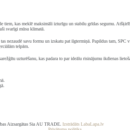
 tiem, kas meklē maksimāli izturīgu un stabilu grīdas segumu. Atšķirībā
paši svarīgi mūsu klimatā.
jo tas nezaudē savu formu un izskatu pat ilgtermiņā. Papildus tam, SPC 
erciālām telpām.
ežģītu uzturēšanu, kas padara to par ideālu risinājumu ikdienas lietoš
mā.
gā.
sības Aizsargātas Sia AU TRADE.
Izstrādāts LabaLapa.lv
Privātuma politika