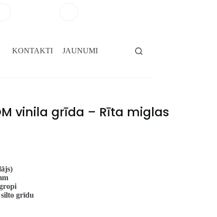
+371 29264101
salons@gridassegumi.lv
KONTAKTI
JAUNUMI
 vinila grīda – Rīta miglas
ājs)
 mm
gropi
 silto grīdu