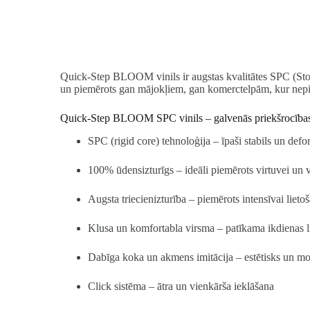
Quick-Step BLOOM vinils ir augstas kvalitātes SPC (Stone 
un piemērots gan mājokļiem, gan komerctelpām, kur nepie
Quick-Step BLOOM SPC vinils – galvenās priekšrocība
SPC (rigid core) tehnoloģija – īpaši stabils un def
100% ūdensizturīgs – ideāli piemērots virtuvei un 
Augsta triecienizturība – piemērots intensīvai lieto
Klusa un komfortabla virsma – patīkama ikdienas l
Dabīga koka un akmens imitācija – estētisks un mo
Click sistēma – ātra un vienkārša ieklāšana