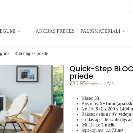
SEGUMI
AKCIJAS PRECES
PALĪGMATERIĀLI
īda – Rīta miglas priede
Quick-Step BLOOM
priede
€
36.95
€
46.95
ar PVN
Klase:
33
Biezums:
5+1mm (apakškl
Izmēri:
5+1 x 209 x 1494
Raksts: dēlis
ar 4V vidēju 
Grīdas apsilde:
saderīgs ar
Ieklāšana:
Uniclic
Iepakojumā:
1.873 m²