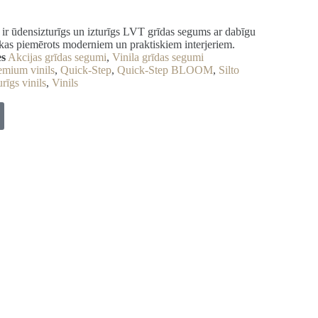
 ūdensizturīgs un izturīgs LVT grīdas segums ar dabīgu
 kas piemērots moderniem un praktiskiem interjeriem.
es
Akcijas grīdas segumi
,
Vinila grīdas segumi
emium vinils
,
Quick-Step
,
Quick-Step BLOOM
,
Silto
rīgs vinils
,
Vinils