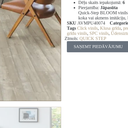
Dēļu skaits iepakojumā:
6
Pieejamība:
Jāpasūta
Quick-Step BLOOM vinils ir
koka vai akmens imitāciju,
SKU
AVMPU40074
Categori
Tags
Click vinils
,
Klusa grīda
,
pr
grīdu vinils
,
SPC vinils
,
Ūdensiztu
Zīmols:
QUICK STEP
SAŅEMT PIEDĀVĀJUMU