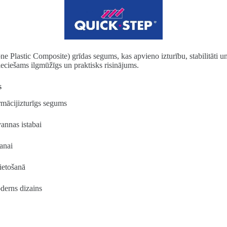
Plastic Composite) grīdas segums, kas apvieno izturību, stabilitāti un m
ciešams ilgmūžīgs un praktisks risinājums.
s
ormācijizturīgs segums
vannas istabai
šanai
ietošanā
derns dizains