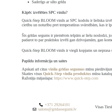
Saderīgs ar silto grīdu
Kāpēc izvēlēties SPC vinilu?
Quick-Step BLOOM vinils ar SPC kodolu ir lieliska izvēle
cietību un noturību pret temperatūras svārstībām, kas ir ī
Šis grīdas segums ir piemērots telpām ar lielu noslodzi, 
padarot to par praktisku izvēli gan dzīvojamām, gan kom
Quick-Step BLOOM vinils ir viegli kopjams un neprasa sar
Papildu informācija un saites
Apskati arī citus
vinila grīdas segumus
mūsu piedāvāju
Skaties visus
Quick-Step vinila produktus
mūsu katalo
Ražotāja mājaslapa:
https://www.quick-step.com
+371 29264101
Visas Tie
salons@gridassegumi.lv