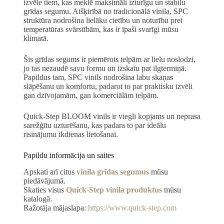
izvēle tiem, kas meklē maksimāli izturīgu un stabilu
grīdas segumu. Atšķirībā no tradicionālā vinila, SPC
struktūra nodrošina lielāku cietību un noturību pret
temperatūras svārstībām, kas ir īpaši svarīgi mūsu
klimatā.
Šis grīdas segums ir piemērots telpām ar lielu noslodzi,
jo tas nezaudē savu formu un izskatu pat ilgtermiņā.
Papildus tam, SPC vinils nodrošina labu skaņas
slāpēšanu un komfortu, padarot to par praktisku izvēli
gan dzīvojamām, gan komerciālām telpām.
Quick-Step BLOOM vinils ir viegli kopjams un neprasa
sarežģītu uzturēšanu, kas padara to par ideālu
risinājumu ikdienas lietošanai.
Papildu informācija un saites
Apskati arī citus
vinila grīdas segumus
mūsu
piedāvājumā.
Skaties visus
Quick-Step vinila produktus
mūsu
katalogā.
Ražotāja mājaslapa:
https://www.quick-step.com