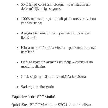
SPC (rigid core) tehnoloģija – īpaši stabils un
deformācijizturīgs segums
100% ūdensizturīgs – ideāli piemērots virtuvei un
vannas istabai
Augsta triecienizturība – piemērots intensīvai
lietošanai
Klusa un komfortabla virsma – patīkama ikdienas
lietošanā
Dabīga koka un akmens imitācija – estētisks un
moderns dizains
Click sistēma – ātra un vienkārša ieklāšana
Saderīgs ar silto grīdu
Kāpēc izvēlēties SPC vinilu?
Quick-Step BLOOM vinils ar SPC kodolu ir lieliska