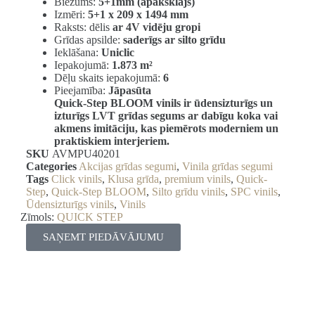
Biezums:
5+1mm (apakšklājs)
Izmēri:
5+1 x 209 x 1494 mm
Raksts: dēlis
ar 4V vidēju gropi
Grīdas apsilde:
saderīgs ar silto grīdu
Ieklāšana:
Uniclic
Iepakojumā:
1.873 m²
Dēļu skaits iepakojumā:
6
Pieejamība:
Jāpasūta
Quick-Step BLOOM vinils ir ūdensizturīgs un
izturīgs LVT grīdas segums ar dabīgu koka vai
akmens imitāciju, kas piemērots moderniem un
praktiskiem interjeriem.
SKU
AVMPU40201
Categories
Akcijas grīdas segumi
,
Vinila grīdas segumi
Tags
Click vinils
,
Klusa grīda
,
premium vinils
,
Quick-
Step
,
Quick-Step BLOOM
,
Silto grīdu vinils
,
SPC vinils
,
Ūdensizturīgs vinils
,
Vinils
Zīmols:
QUICK STEP
SAŅEMT PIEDĀVĀJUMU