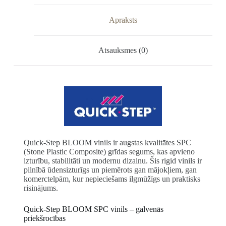
Apraksts
Atsauksmes (0)
Quick-Step BLOOM vinils ir augstas kvalitātes SPC
(Stone Plastic Composite) grīdas segums, kas apvieno
izturību, stabilitāti un modernu dizainu. Šis rigid vinils ir
pilnībā ūdensizturīgs un piemērots gan mājokļiem, gan
komerctelpām, kur nepieciešams ilgmūžīgs un praktisks
risinājums.
Quick-Step BLOOM SPC vinils – galvenās
priekšrocības