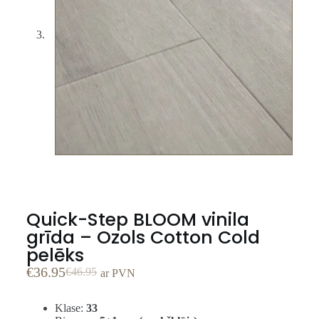
Quick-Step BLOOM vinila
grīda – Ozols Cotton Cold
pelēks
€
36.95
€
46.95
ar PVN
Klase:
33