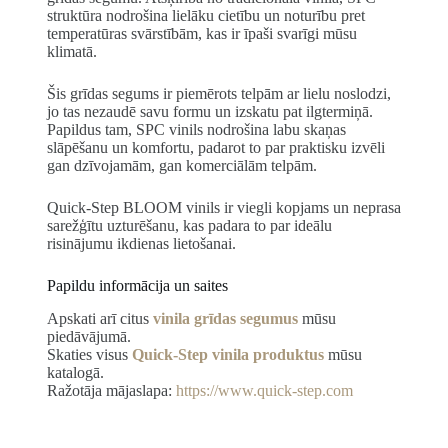
struktūra nodrošina lielāku cietību un noturību pret
temperatūras svārstībām, kas ir īpaši svarīgi mūsu
klimatā.
Šis grīdas segums ir piemērots telpām ar lielu noslodzi,
jo tas nezaudē savu formu un izskatu pat ilgtermiņā.
Papildus tam, SPC vinils nodrošina labu skaņas
slāpēšanu un komfortu, padarot to par praktisku izvēli
gan dzīvojamām, gan komerciālām telpām.
Quick-Step BLOOM vinils ir viegli kopjams un neprasa
sarežģītu uzturēšanu, kas padara to par ideālu
risinājumu ikdienas lietošanai.
Papildu informācija un saites
Apskati arī citus
vinila grīdas segumus
mūsu
piedāvājumā.
Skaties visus
Quick-Step vinila produktus
mūsu
katalogā.
Ražotāja mājaslapa:
https://www.quick-step.com