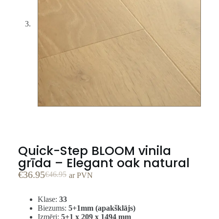
Quick-Step BLOOM vinila
grīda – Elegant oak natural
€
36.95
€
46.95
ar PVN
Klase:
33
Biezums:
5+1mm (apakšklājs)
Izmēri:
5+1 x 209 x 1494 mm