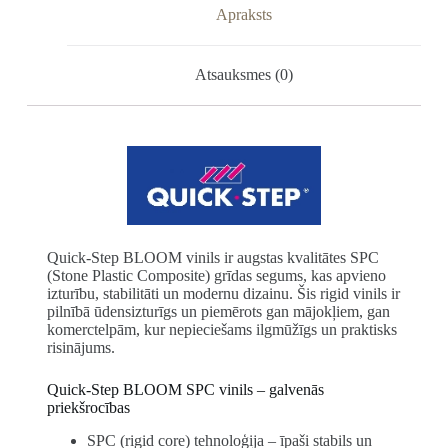
Apraksts
Atsauksmes (0)
Quick-Step BLOOM vinils ir augstas kvalitātes SPC
(Stone Plastic Composite) grīdas segums, kas apvieno
izturību, stabilitāti un modernu dizainu. Šis rigid vinils ir
pilnībā ūdensizturīgs un piemērots gan mājokļiem, gan
komerctelpām, kur nepieciešams ilgmūžīgs un praktisks
risinājums.
Quick-Step BLOOM SPC vinils – galvenās
priekšrocības
SPC (rigid core) tehnoloģija – īpaši stabils un