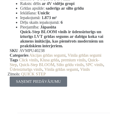
Raksts: dēlis
ar 4V vidēju gropi
Grīdas apsilde:
saderīgs ar silto grīdu
Ieklāšana:
Uniclic
Iepakojumā:
1.873 m²
Dēļu skaits iepakojumā:
6
Pieejamība:
Jāpasūta
Quick-Step BLOOM vinils ir ūdensizturīgs un
izturīgs LVT grīdas segums ar dabīgu koka vai
akmens imitāciju, kas piemērots moderniem un
praktiskiem interjeriem.
SKU
AVMPU40238
Categories
Akcijas grīdas segumi
,
Vinila grīdas segumi
Tags
Click vinils
,
Klusa grīda
,
premium vinils
,
Quick-
Step
,
Quick-Step BLOOM
,
Silto grīdu vinils
,
SPC vinils
,
Ūdensizturīgs vinils
,
Vinila grīdas segumi
,
Vinils
Zīmols:
QUICK STEP
SAŅEMT PIEDĀVĀJUMU