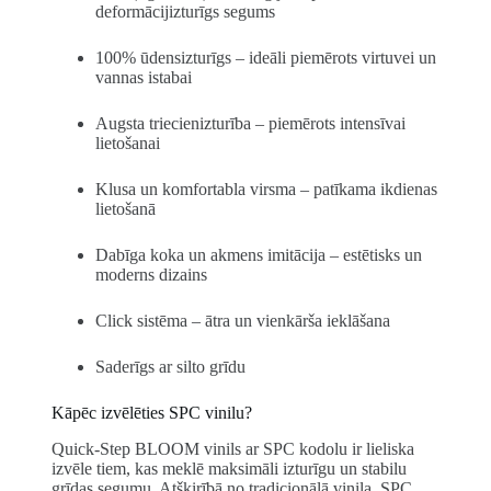
deformācijizturīgs segums
100% ūdensizturīgs – ideāli piemērots virtuvei un
vannas istabai
Augsta triecienizturība – piemērots intensīvai
lietošanai
Klusa un komfortabla virsma – patīkama ikdienas
lietošanā
Dabīga koka un akmens imitācija – estētisks un
moderns dizains
Click sistēma – ātra un vienkārša ieklāšana
Saderīgs ar silto grīdu
Kāpēc izvēlēties SPC vinilu?
Quick-Step BLOOM vinils ar SPC kodolu ir lieliska
izvēle tiem, kas meklē maksimāli izturīgu un stabilu
grīdas segumu. Atšķirībā no tradicionālā vinila, SPC