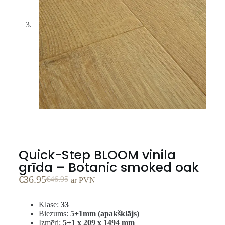
Quick-Step BLOOM vinila
grīda – Botanic smoked oak
€
36.95
€
46.95
ar PVN
Klase:
33
Biezums:
5+1mm (apakšklājs)
Izmēri:
5+1 x 209 x 1494 mm