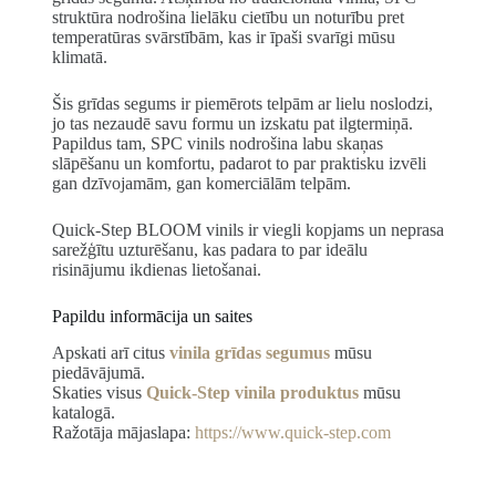
struktūra nodrošina lielāku cietību un noturību pret
temperatūras svārstībām, kas ir īpaši svarīgi mūsu
klimatā.
Šis grīdas segums ir piemērots telpām ar lielu noslodzi,
jo tas nezaudē savu formu un izskatu pat ilgtermiņā.
Papildus tam, SPC vinils nodrošina labu skaņas
slāpēšanu un komfortu, padarot to par praktisku izvēli
gan dzīvojamām, gan komerciālām telpām.
Quick-Step BLOOM vinils ir viegli kopjams un neprasa
sarežģītu uzturēšanu, kas padara to par ideālu
risinājumu ikdienas lietošanai.
Papildu informācija un saites
Apskati arī citus
vinila grīdas segumus
mūsu
piedāvājumā.
Skaties visus
Quick-Step vinila produktus
mūsu
katalogā.
Ražotāja mājaslapa:
https://www.quick-step.com