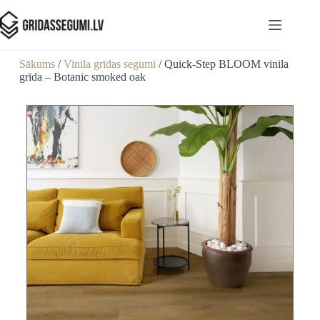
Sākums
/
Vinila grīdas segumi
/ Quick-Step BLOOM vinila
grīda – Botanic smoked oak