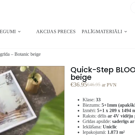
SEGUMI
AKCIJAS PRECES
PALĪGMATERIĀLI
rīda – Botanic beige
Quick-Step BLOOM
beige
€
36.95
€
46.95
ar PVN
Klase:
33
Biezums:
5+1mm (apakškl
Izmēri:
5+1 x 209 x 1494
Raksts: dēlis
ar 4V vidēju 
Grīdas apsilde:
saderīgs ar
Ieklāšana:
Uniclic
Iepakojumā:
1.873 m²