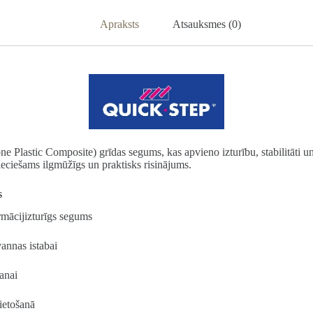
Apraksts
Atsauksmes (0)
Plastic Composite) grīdas segums, kas apvieno izturību, stabilitāti un m
ciešams ilgmūžīgs un praktisks risinājums.
s
ormācijizturīgs segums
vannas istabai
šanai
ietošanā