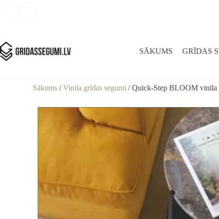
SĀKUMS
GRĪDAS 
Sākums
/
Vinila grīdas segumi
/ Quick-Step BLOOM vinila g