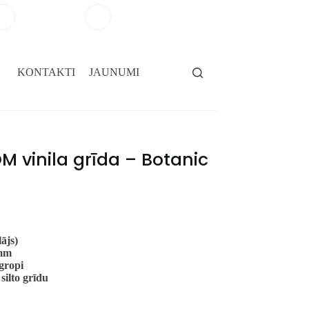
+371 29264101
salons@gridassegumi.lv
KONTAKTI
JAUNUMI
 vinila grīda – Botanic
ājs)
 mm
gropi
 silto grīdu