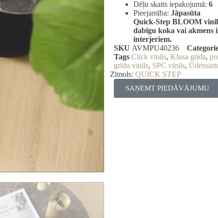
Dēļu skaits iepakojumā:
6
Pieejamība:
Jāpasūta
Quick-Step BLOOM vinils 
dabīgu koka vai akmens i
interjeriem.
SKU
AVMPU40236
Categori
Tags
Click vinils
,
Klusa grīda
,
pr
grīdu vinils
,
SPC vinils
,
Ūdensiztu
Zīmols:
QUICK STEP
SAŅEMT PIEDĀVĀJUMU