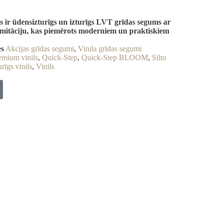
ir ūdensizturīgs un izturīgs LVT grīdas segums ar
mitāciju, kas piemērots moderniem un praktiskiem
es
Akcijas grīdas segumi
,
Vinila grīdas segumi
emium vinils
,
Quick-Step
,
Quick-Step BLOOM
,
Silto
rīgs vinils
,
Vinils