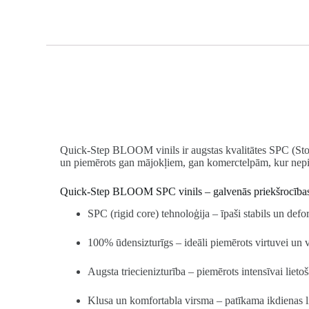
Quick-Step BLOOM vinils ir augstas kvalitātes SPC (Stone 
un piemērots gan mājokļiem, gan komerctelpām, kur nepie
Quick-Step BLOOM SPC vinils – galvenās priekšrocība
SPC (rigid core) tehnoloģija – īpaši stabils un def
100% ūdensizturīgs – ideāli piemērots virtuvei un 
Augsta triecienizturība – piemērots intensīvai lieto
Klusa un komfortabla virsma – patīkama ikdienas l