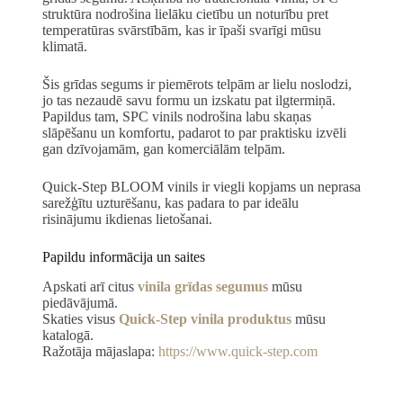
struktūra nodrošina lielāku cietību un noturību pret
temperatūras svārstībām, kas ir īpaši svarīgi mūsu
klimatā.
Šis grīdas segums ir piemērots telpām ar lielu noslodzi,
jo tas nezaudē savu formu un izskatu pat ilgtermiņā.
Papildus tam, SPC vinils nodrošina labu skaņas
slāpēšanu un komfortu, padarot to par praktisku izvēli
gan dzīvojamām, gan komerciālām telpām.
Quick-Step BLOOM vinils ir viegli kopjams un neprasa
sarežģītu uzturēšanu, kas padara to par ideālu
risinājumu ikdienas lietošanai.
Papildu informācija un saites
Apskati arī citus
vinila grīdas segumus
mūsu
piedāvājumā.
Skaties visus
Quick-Step vinila produktus
mūsu
katalogā.
Ražotāja mājaslapa:
https://www.quick-step.com