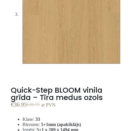
Quick-Step BLOOM vinila
grīda – Tīra medus ozols
€
36.95
€
46.95
ar PVN
Klase:
33
Biezums:
5+1mm (apakšklājs)
Izmēri:
5+1 x 209 x 1494 mm