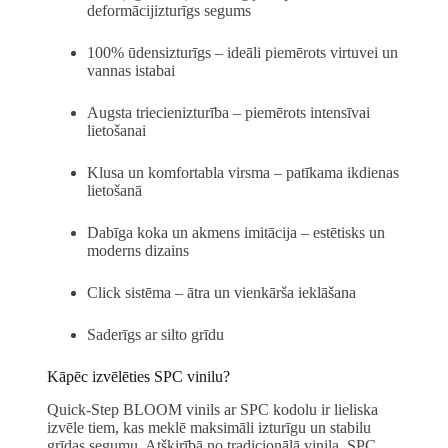
deformācijizturīgs segums
100% ūdensizturīgs – ideāli piemērots virtuvei un
vannas istabai
Augsta triecienizturība – piemērots intensīvai
lietošanai
Klusa un komfortabla virsma – patīkama ikdienas
lietošanā
Dabīga koka un akmens imitācija – estētisks un
moderns dizains
Click sistēma – ātra un vienkārša ieklāšana
Saderīgs ar silto grīdu
Kāpēc izvēlēties SPC vinilu?
Quick-Step BLOOM vinils ar SPC kodolu ir lieliska
izvēle tiem, kas meklē maksimāli izturīgu un stabilu
grīdas segumu. Atšķirībā no tradicionālā vinila, SPC