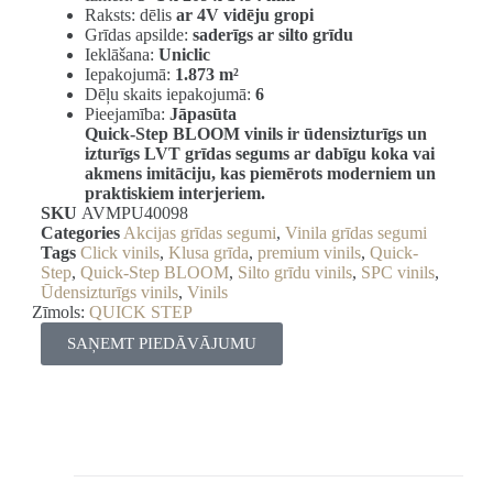
Raksts: dēlis
ar 4V vidēju gropi
Grīdas apsilde:
saderīgs ar silto grīdu
Ieklāšana:
Uniclic
Iepakojumā:
1.873 m²
Dēļu skaits iepakojumā:
6
Pieejamība:
Jāpasūta
Quick-Step BLOOM vinils ir ūdensizturīgs un
izturīgs LVT grīdas segums ar dabīgu koka vai
akmens imitāciju, kas piemērots moderniem un
praktiskiem interjeriem.
SKU
AVMPU40098
Categories
Akcijas grīdas segumi
,
Vinila grīdas segumi
Tags
Click vinils
,
Klusa grīda
,
premium vinils
,
Quick-
Step
,
Quick-Step BLOOM
,
Silto grīdu vinils
,
SPC vinils
,
Ūdensizturīgs vinils
,
Vinils
Zīmols:
QUICK STEP
SAŅEMT PIEDĀVĀJUMU