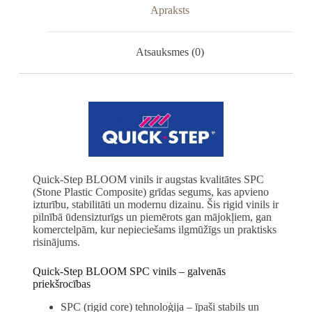
Apraksts
Atsauksmes (0)
Quick-Step BLOOM vinils ir augstas kvalitātes SPC
(Stone Plastic Composite) grīdas segums, kas apvieno
izturību, stabilitāti un modernu dizainu. Šis rigid vinils ir
pilnībā ūdensizturīgs un piemērots gan mājokļiem, gan
komerctelpām, kur nepieciešams ilgmūžīgs un praktisks
risinājums.
Quick-Step BLOOM SPC vinils – galvenās
priekšrocības
SPC (rigid core) tehnoloģija – īpaši stabils un