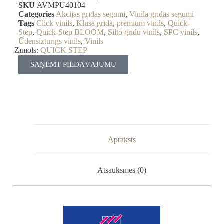
SKU
AVMPU40104
Categories
Akcijas grīdas segumi
,
Vinila grīdas segumi
Tags
Click vinils
,
Klusa grīda
,
premium vinils
,
Quick-
Step
,
Quick-Step BLOOM
,
Silto grīdu vinils
,
SPC vinils
,
Ūdensizturīgs vinils
,
Vinils
Zīmols:
QUICK STEP
SAŅEMT PIEDĀVĀJUMU
Apraksts
Atsauksmes (0)