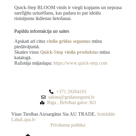
Quick-Step BLOOM vinils ir viegli kopjams un neprasa
sarežģītu uzturēšanu, kas padara to par ideālu
risinājumu ikdienas lietošanai.
Papildu informācija un saites
Apskati arī citus
vinila grīdas segumus
mūsu
piedāvājumā.
Skaties visus
Quick-Step vinila produktus
mūsu
katalogā.
Ražotāja mājaslapa:
https://www.quick-step.com
+371 29264101
salons@gridassegumi.lv
Rīga , Brīvības gatve 363
Visas Tiesības Aizsargātas Sia AU TRADE.
Izstrādāts
LabaLapa.lv
Privātuma politika