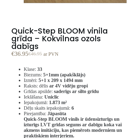
Quick-Step BLOOM vinila
grīda – Kokvilnas ozols
dabīgs
€
36.95
€
46.95
ar PVN
Klase:
33
Biezums:
5+1mm (apakšklājs)
Izmēri:
5+1 x 209 x 1494 mm
Raksts: dēlis
ar 4V vidēju gropi
Grīdas apsilde:
saderīgs ar silto grīdu
Ieklāšana:
Uniclic
Iepakojumā:
1.873 m²
Dēļu skaits iepakojumā:
6
Pieejamība:
Jāpasūta
Quick-Step BLOOM vinils ir ūdensizturīgs un
izturīgs LVT grīdas segums ar dabīgu koka vai
akmens imitāciju, kas piemērots moderniem un
praktiskiem interjeriem.