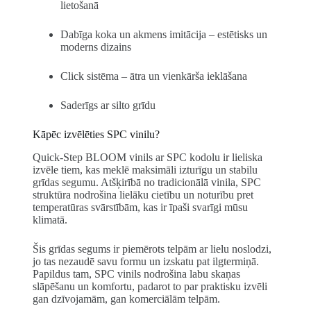
lietošanā
Dabīga koka un akmens imitācija – estētisks un
moderns dizains
Click sistēma – ātra un vienkārša ieklāšana
Saderīgs ar silto grīdu
Kāpēc izvēlēties SPC vinilu?
Quick-Step BLOOM vinils ar SPC kodolu ir lieliska
izvēle tiem, kas meklē maksimāli izturīgu un stabilu
grīdas segumu. Atšķirībā no tradicionālā vinila, SPC
struktūra nodrošina lielāku cietību un noturību pret
temperatūras svārstībām, kas ir īpaši svarīgi mūsu
klimatā.
Šis grīdas segums ir piemērots telpām ar lielu noslodzi,
jo tas nezaudē savu formu un izskatu pat ilgtermiņā.
Papildus tam, SPC vinils nodrošina labu skaņas
slāpēšanu un komfortu, padarot to par praktisku izvēli
gan dzīvojamām, gan komerciālām telpām.