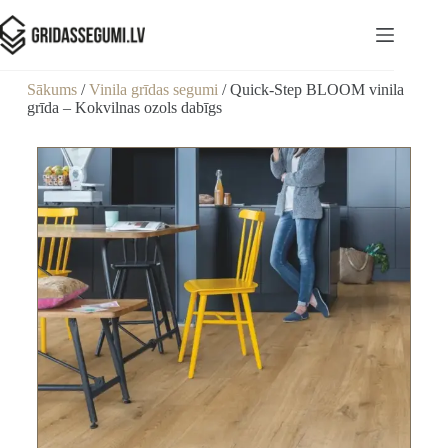
Sākums
/
Vinila grīdas segumi
/ Quick-Step BLOOM vinila
grīda – Kokvilnas ozols dabīgs