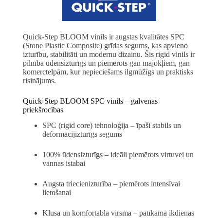
Quick-Step BLOOM vinils ir augstas kvalitātes SPC
(Stone Plastic Composite) grīdas segums, kas apvieno
izturību, stabilitāti un modernu dizainu. Šis rigid vinils ir
pilnībā ūdensizturīgs un piemērots gan mājokļiem, gan
komerctelpām, kur nepieciešams ilgmūžīgs un praktisks
risinājums.
Quick-Step BLOOM SPC vinils – galvenās
priekšrocības
SPC (rigid core) tehnoloģija – īpaši stabils un
deformācijizturīgs segums
100% ūdensizturīgs – ideāli piemērots virtuvei un
vannas istabai
Augsta triecienizturība – piemērots intensīvai
lietošanai
Klusa un komfortabla virsma – patīkama ikdienas