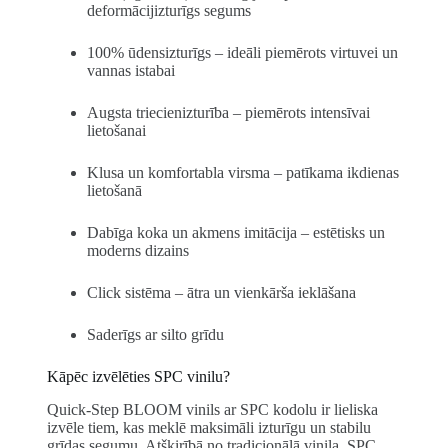
deformācijizturīgs segums
100% ūdensizturīgs – ideāli piemērots virtuvei un
vannas istabai
Augsta triecienizturība – piemērots intensīvai
lietošanai
Klusa un komfortabla virsma – patīkama ikdienas
lietošanā
Dabīga koka un akmens imitācija – estētisks un
moderns dizains
Click sistēma – ātra un vienkārša ieklāšana
Saderīgs ar silto grīdu
Kāpēc izvēlēties SPC vinilu?
Quick-Step BLOOM vinils ar SPC kodolu ir lieliska
izvēle tiem, kas meklē maksimāli izturīgu un stabilu
grīdas segumu. Atšķirībā no tradicionālā vinila, SPC