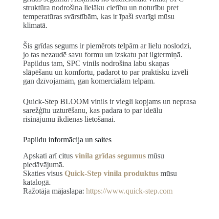
struktūra nodrošina lielāku cietību un noturību pret
temperatūras svārstībām, kas ir īpaši svarīgi mūsu
klimatā.
Šis grīdas segums ir piemērots telpām ar lielu noslodzi,
jo tas nezaudē savu formu un izskatu pat ilgtermiņā.
Papildus tam, SPC vinils nodrošina labu skaņas
slāpēšanu un komfortu, padarot to par praktisku izvēli
gan dzīvojamām, gan komerciālām telpām.
Quick-Step BLOOM vinils ir viegli kopjams un neprasa
sarežģītu uzturēšanu, kas padara to par ideālu
risinājumu ikdienas lietošanai.
Papildu informācija un saites
Apskati arī citus
vinila grīdas segumus
mūsu
piedāvājumā.
Skaties visus
Quick-Step vinila produktus
mūsu
katalogā.
Ražotāja mājaslapa:
https://www.quick-step.com