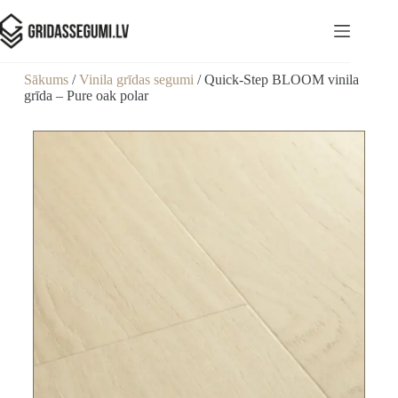
Sākums
/
Vinila grīdas segumi
/ Quick-Step BLOOM vinila
grīda – Pure oak polar