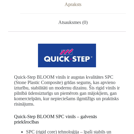
Apraksts
Atsauksmes (0)
Quick-Step BLOOM vinils ir augstas kvalitātes SPC
(Stone Plastic Composite) grīdas segums, kas apvieno
izturību, stabilitāti un modernu dizainu. Šis rigid vinils ir
pilnībā ūdensizturīgs un piemērots gan mājokļiem, gan
komerctelpām, kur nepieciešams ilgmūžīgs un praktisks
risinājums.
Quick-Step BLOOM SPC vinils – galvenās
priekšrocības
SPC (rigid core) tehnoloģija – īpaši stabils un