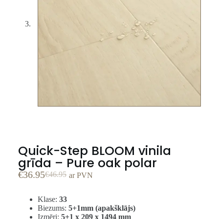
Quick-Step BLOOM vinila
grīda – Pure oak polar
€
36.95
€
46.95
ar PVN
Klase:
33
Biezums:
5+1mm (apakšklājs)
Izmēri:
5+1 x 209 x 1494 mm