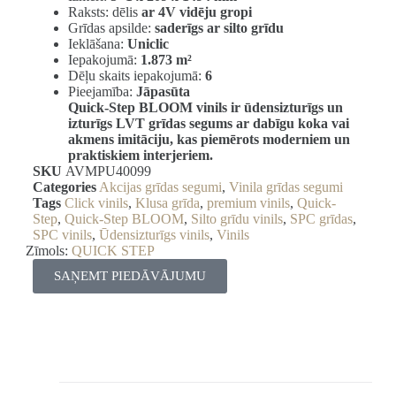
Raksts: dēlis
ar 4V vidēju gropi
Grīdas apsilde:
saderīgs ar silto grīdu
Ieklāšana:
Uniclic
Iepakojumā:
1.873 m²
Dēļu skaits iepakojumā:
6
Pieejamība:
Jāpasūta
Quick-Step BLOOM vinils ir ūdensizturīgs un
izturīgs LVT grīdas segums ar dabīgu koka vai
akmens imitāciju, kas piemērots moderniem un
praktiskiem interjeriem.
SKU
AVMPU40099
Categories
Akcijas grīdas segumi
,
Vinila grīdas segumi
Tags
Click vinils
,
Klusa grīda
,
premium vinils
,
Quick-
Step
,
Quick-Step BLOOM
,
Silto grīdu vinils
,
SPC grīdas
,
SPC vinils
,
Ūdensizturīgs vinils
,
Vinils
Zīmols:
QUICK STEP
SAŅEMT PIEDĀVĀJUMU