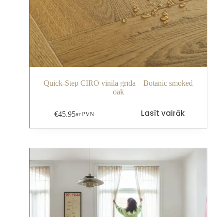
Quick-Step CIRO vinila grīda – Botanic smoked
oak
Lasīt vairāk
€
45.95
ar PVN