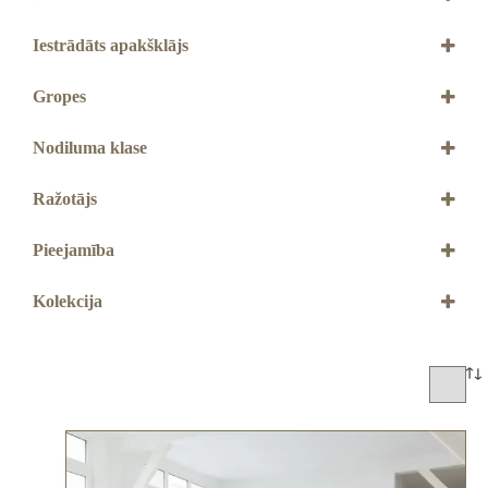
5+1 mm
Iestrādāts apakšklājs
Ir
Gropes
Ar 4V gropēm
Nodiluma klase
33. klase
Ražotājs
QUICK STEP
Pieejamība
Jāpasūta
Kolekcija
Ciro