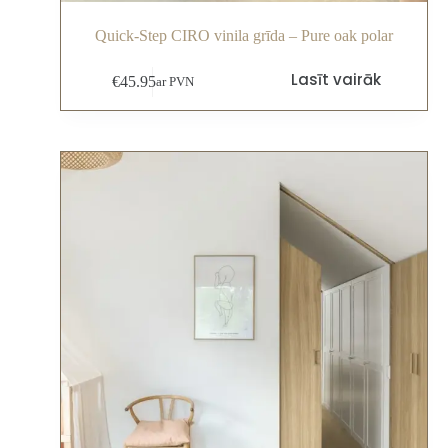
Quick-Step CIRO vinila grīda – Pure oak polar
Lasīt vairāk
€
45.95
ar PVN