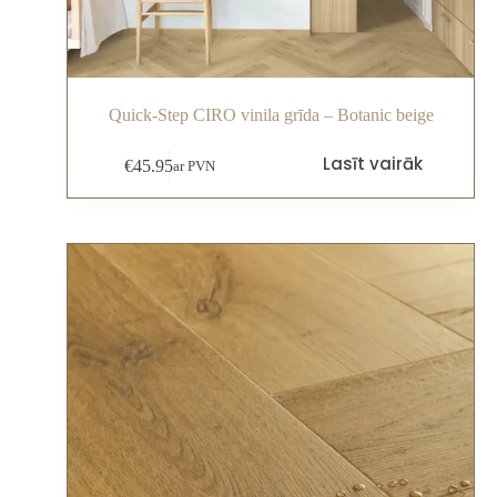
Quick-Step CIRO vinila grīda – Botanic beige
Lasīt vairāk
€
45.95
ar PVN