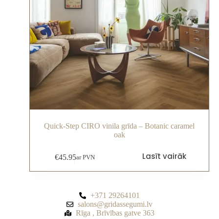
Quick-Step CIRO vinila grīda – Botanic caramel
oak
Lasīt vairāk
€
45.95
ar PVN
+371 29264101
salons@gridassegumi.lv
Rīga , Brīvības gatve 363