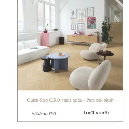
Quick-Step CIRO vinila grīda – Pure oak blush
Lasīt vairāk
€
45.95
ar PVN