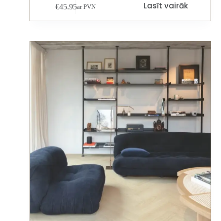
Lasīt vairāk
€
45.95
ar PVN