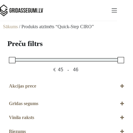
Sākums
/ Produkts atzīmēts “Quick-Step CIRO”
Preču filtrs
€
-
Minimum Price
Maximum Price
Akcijas prece
Akcijas prece
Grīdas segums
Vinils
Vinila raksts
Skujiņas
Biezums