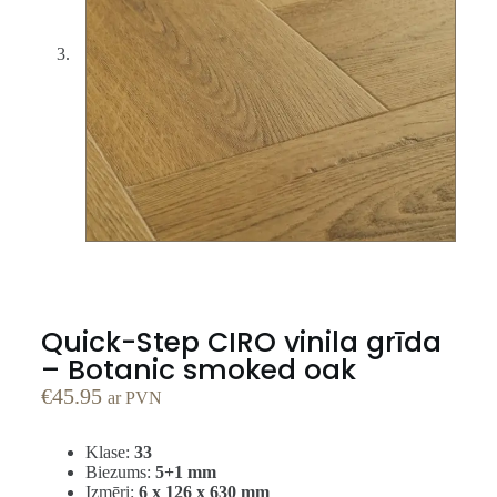
Quick-Step CIRO vinila grīda
– Botanic smoked oak
€
45.95
ar PVN
Klase:
33
Biezums:
5+1 mm
Izmēri:
6 x 126 x 630 mm