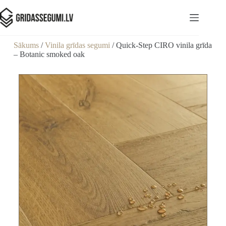
Sākums
/
Vinila grīdas segumi
/ Quick-Step CIRO vinila grīda
– Botanic smoked oak