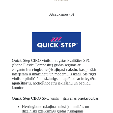
Atsauksmes (0)
Quick-Step CIRO vinils ir augstas kvalitātes SPC
(Stone Plastic Composite) grīdas segums ar
elegantu
herringbone (skujiņas) rakstu
, kas piešķir
interjeram izsmalcinātu un modernu izskatu. Šis rigid
vinils ir pilnībā ūdensizturīgs un aprīkots ar
integrētu
apakšklāju
, nodrošinot ātru ieklāšanu un papildu
komfortu.
Quick-Step CIRO SPC vinils – galvenās priekšrocības
Herringbone (skujiņas raksts) – unikāls un
dizainiski izteiksmīgs grīdas risinājums