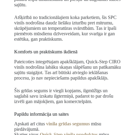
sajūtu.
Atšķirībā no tradicionālajiem koka parketiem, šis SPC
vinils nodrošina daudz lielāku izturību pret mitrumu,
skrāpējumiem un temperatūras svārstībām. Tas ir īpaši
piemērots mūsdienu dzīvesveidam, kur svarīga ir gan
estētika, gan praktiskums.
Komforts un praktiskums ikdienā
Pateicoties integrētajam apakšklājam, Quick-Step CIRO
vinils nodrošina labāku skaņas slāpēšanu un patīkamāku
sajūtu staigājot. Tas arī būtiski atvieglo ieklāšanas
procesu, jo nav nepieciešams papildus apakšklājs.
Šis grīdas segums ir viegli kopjams, ilgmūžīgs un
saglabā savu izskatu ilgtermiņā, padarot to par drošu
izvēli gan mājokļiem, gan komerctelpām.
Papildu informācija un saites
Apskati arī citus
vinila grīdas segumus
mūsu
piedāvājumā.
Skaties visus
Quick-Step vinila produktus
mūsu