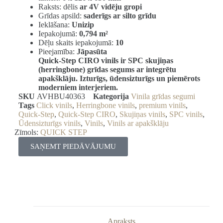
Raksts: dēlis
ar 4V vidēju gropi
Grīdas apsild:
saderīgs ar silto grīdu
Ieklāšana:
Unizip
Iepakojumā:
0,794 m²
Dēļu skaits iepakojumā:
10
Pieejamība:
Jāpasūta
Quick-Step CIRO vinils ir SPC skujiņas
(herringbone) grīdas segums ar integrētu
apakšklāju. Izturīgs, ūdensizturīgs un piemērots
moderniem interjeriem.
SKU
AVHBU40363
Kategorija
Vinila grīdas segumi
Tags
Click vinils
,
Herringbone vinils
,
premium vinils
,
Quick-Step
,
Quick-Step CIRO
,
Skujiņas vinils
,
SPC vinils
,
Ūdensizturīgs vinils
,
Vinils
,
Vinils ar apakšklāju
Zīmols:
QUICK STEP
SAŅEMT PIEDĀVĀJUMU
Apraksts