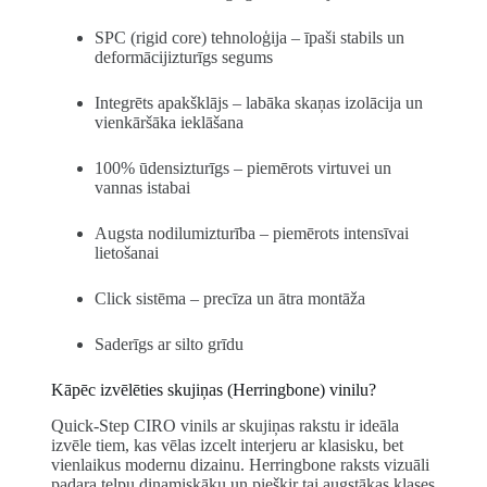
SPC (rigid core) tehnoloģija – īpaši stabils un
deformācijizturīgs segums
Integrēts apakšklājs – labāka skaņas izolācija un
vienkāršāka ieklāšana
100% ūdensizturīgs – piemērots virtuvei un
vannas istabai
Augsta nodilumizturība – piemērots intensīvai
lietošanai
Click sistēma – precīza un ātra montāža
Saderīgs ar silto grīdu
Kāpēc izvēlēties skujiņas (Herringbone) vinilu?
Quick-Step CIRO vinils ar skujiņas rakstu ir ideāla
izvēle tiem, kas vēlas izcelt interjeru ar klasisku, bet
vienlaikus modernu dizainu. Herringbone raksts vizuāli
padara telpu dinamiskāku un piešķir tai augstākas klases