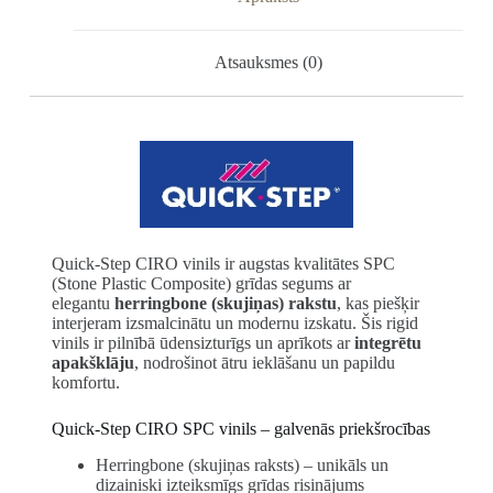
Atsauksmes (0)
Quick-Step CIRO vinils ir augstas kvalitātes SPC
(Stone Plastic Composite) grīdas segums ar
elegantu
herringbone (skujiņas) rakstu
, kas piešķir
interjeram izsmalcinātu un modernu izskatu. Šis rigid
vinils ir pilnībā ūdensizturīgs un aprīkots ar
integrētu
apakšklāju
, nodrošinot ātru ieklāšanu un papildu
komfortu.
Quick-Step CIRO SPC vinils – galvenās priekšrocības
Herringbone (skujiņas raksts) – unikāls un
dizainiski izteiksmīgs grīdas risinājums