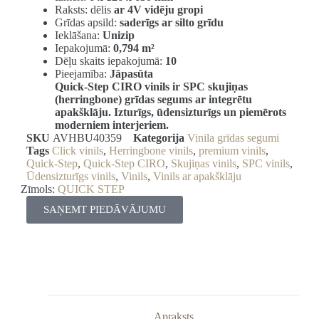
Raksts: dēlis
ar 4V vidēju gropi
Grīdas apsild:
saderīgs ar silto grīdu
Ieklāšana:
Unizip
Iepakojumā:
0,794 m²
Dēļu skaits iepakojumā:
10
Pieejamība:
Jāpasūta
Quick-Step CIRO vinils ir SPC skujiņas
(herringbone) grīdas segums ar integrētu
apakšklāju. Izturīgs, ūdensizturīgs un piemērots
moderniem interjeriem.
SKU
AVHBU40359
Kategorija
Vinila grīdas segumi
Tags
Click vinils
,
Herringbone vinils
,
premium vinils
,
Quick-Step
,
Quick-Step CIRO
,
Skujiņas vinils
,
SPC vinils
,
Ūdensizturīgs vinils
,
Vinils
,
Vinils ar apakšklāju
Zīmols:
QUICK STEP
SAŅEMT PIEDĀVĀJUMU
Apraksts