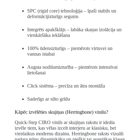
SPC (rigid core) tehnoloģija – īpaši stabils un
deformācijizturīgs segums
Integrēts apakšklājs – labāka skaņas izolācija un
vienkāršāka ieklāšana
100% ūdensizturīgs – piemērots virtuvei un
vannas istabai
Augsta nodilumizturība – piemērots intensīvai
lietošanai
Click sistēma – precīza un ātra montāža
Saderīgs ar silto grīdu
Kāpēc izvēlēties skujiņas (Herringbone) vinilu?
Quick-Step CIRO vinils ar skujiņas rakstu ir ideāla
izvēle tiem, kas vēlas izcelt interjeru ar klasisku, bet
vienlaikus modernu dizainu. Herringbone raksts vizuāli
padara telpu dinamiskāku un piešķir tai augstākas klases