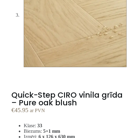
Quick-Step CIRO vinila grīda
– Pure oak blush
€
45.95
ar PVN
Klase:
33
Biezums:
5+1 mm
Izmēri:
6 x 126 x 630 mm