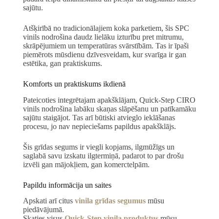
sajūtu.
Atšķirībā no tradicionālajiem koka parketiem, šis SPC
vinils nodrošina daudz lielāku izturību pret mitrumu,
skrāpējumiem un temperatūras svārstībām. Tas ir īpaši
piemērots mūsdienu dzīvesveidam, kur svarīga ir gan
estētika, gan praktiskums.
Komforts un praktiskums ikdienā
Pateicoties integrētajam apakšklājam, Quick-Step CIRO
vinils nodrošina labāku skaņas slāpēšanu un patīkamāku
sajūtu staigājot. Tas arī būtiski atvieglo ieklāšanas
procesu, jo nav nepieciešams papildus apakšklājs.
Šis grīdas segums ir viegli kopjams, ilgmūžīgs un
saglabā savu izskatu ilgtermiņā, padarot to par drošu
izvēli gan mājokļiem, gan komerctelpām.
Papildu informācija un saites
Apskati arī citus
vinila grīdas segumus
mūsu
piedāvājumā.
Skaties visus
Quick-Step vinila produktus
mūsu