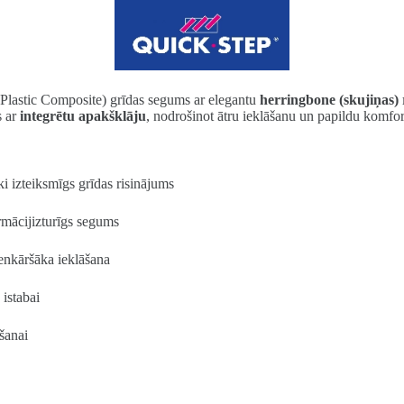
 Plastic Composite) grīdas segums ar elegantu
herringbone (skujiņas)
s ar
integrētu apakšklāju
, nodrošinot ātru ieklāšanu un papildu komfor
ki izteiksmīgs grīdas risinājums
ormācijizturīgs segums
ienkāršāka ieklāšana
istabai
šanai