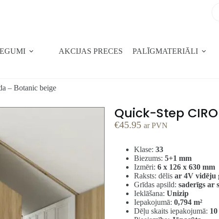
SEGUMI
AKCIJAS PRECES
PALĪGMATERIĀLI
da – Botanic beige
Quick-Step CIRO 
€
45.95
ar PVN
Klase:
33
Biezums:
5+1 mm
Izmēri:
6 x 126 x 630 mm
Raksts: dēlis
ar 4V vidēju 
Grīdas apsild:
saderīgs ar s
Ieklāšana:
Unizip
Iepakojumā:
0,794 m²
Dēļu skaits iepakojumā:
10