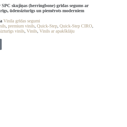
r SPC skujiņas (herringbone) grīdas segums ar
urīgs, ūdensizturīgs un piemērots moderniem
ja
Vinila grīdas segumi
nils
,
premium vinils
,
Quick-Step
,
Quick-Step CIRO
,
zturīgs vinils
,
Vinils
,
Vinils ar apakšklāju