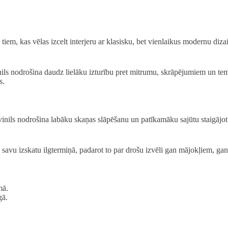
 tiem, kas vēlas izcelt interjeru ar klasisku, bet vienlaikus modernu di
nils nodrošina daudz lielāku izturību pret mitrumu, skrāpējumiem un tem
s.
ils nodrošina labāku skaņas slāpēšanu un patīkamāku sajūtu staigājot. 
ā savu izskatu ilgtermiņā, padarot to par drošu izvēli gan mājokļiem, g
mā.
gā.