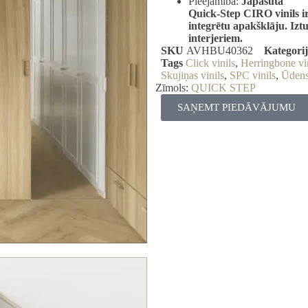
Pieejamība:
Jāpasūta
Quick-Step CIRO vinils i
integrētu apakšklāju. Izt
interjeriem.
SKU
AVHBU40362
Kategori
Tags
Click vinils
,
Herringbone vi
Skujiņas vinils
,
SPC vinils
,
Ūdensi
Zīmols:
QUICK STEP
SAŅEMT PIEDĀVĀJUMU