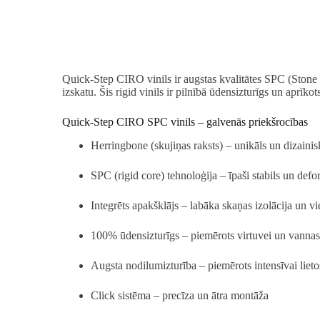
Quick-Step CIRO vinils ir augstas kvalitātes SPC (Stone
izskatu. Šis rigid vinils ir pilnībā ūdensizturīgs un aprīkot
Quick-Step CIRO SPC vinils – galvenās priekšrocības
Herringbone (skujiņas raksts) – unikāls un dizainis
SPC (rigid core) tehnoloģija – īpaši stabils un def
Integrēts apakšklājs – labāka skaņas izolācija un v
100% ūdensizturīgs – piemērots virtuvei un vannas 
Augsta nodilumizturība – piemērots intensīvai lieto
Click sistēma – precīza un ātra montāža