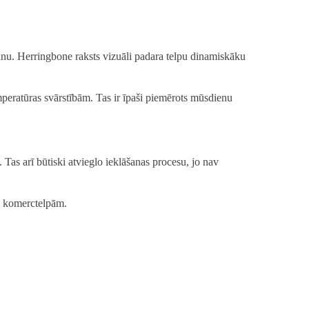
zainu. Herringbone raksts vizuāli padara telpu dinamiskāku
peratūras svārstībām. Tas ir īpaši piemērots mūsdienu
Tas arī būtiski atvieglo ieklāšanas procesu, jo nav
an komerctelpām.