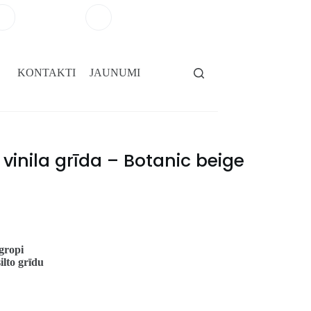
+371 29264101
salons@gridassegumi.lv
KONTAKTI
JAUNUMI
vinila grīda – Botanic beige
gropi
ilto grīdu