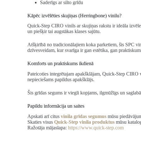
Saderīgs ar silto grīdu
Kāpēc izvēlēties skujiņas (Herringbone) vinilu?
Quick-Step CIRO vinils ar skujiņas rakstu ir ideāla izvēle
un piešķir tai augstākas klases sajūtu.
Atšķirībā no tradicionālajiem koka parketiem, šis SPC vi
dzīvesveidam, kur svarīga ir gan estētika, gan praktiskum
Komforts un praktiskums ikdienā
Pateicoties integrētajam apakšklājam, Quick-Step CIRO vin
nepieciešams papildus apakšklājs.
Šis grīdas segums ir viegli kopjams, ilgmūžīgs un saglab
Papildu informācija un saites
Apskati arī citus
vinila grīdas segumus
mūsu piedāvāju
Skaties visus
Quick-Step vinila produktus
mūsu katalo
Ražotāja mājaslapa:
https://www.quick-step.com