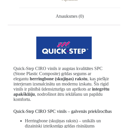
Atsauksmes (0)
Quick-Step CIRO vinils ir augstas kvalitātes SPC
(Stone Plastic Composite) grīdas segums ar
elegantu
herringbone (skujiņas) rakstu
, kas piešķir
interjeram izsmalcinātu un modernu izskatu. Šis rigid
vinils ir pilnībā ūdensizturīgs un aprīkots ar
integrētu
apakšklāju
, nodrošinot ātru ieklāšanu un papildu
komfortu.
Quick-Step CIRO SPC vinils – galvenās priekšrocības
Herringbone (skujiņas raksts) – unikāls un
dizainiski izteiksmīgs grīdas risinājums