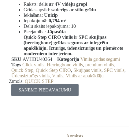
Raksts: dēlis
ar 4V vidēju gropi
Grīdas apsild:
saderīgs ar silto grīdu
Ieklāšana:
Unizip
Iepakojumā:
0,794 m²
Dēļu skaits iepakojumā:
10
Pieejamība:
Jāpasūta
Quick-Step CIRO vinils ir SPC skujiņas
(herringbone) grīdas segums ar integrētu
apakšklāju. Izturīgs, ūdensizturīgs un piemērots
moderniem interjeriem.
SKU
AVHBU40364
Kategorija
Vinila grīdas segumi
Tags
Click vinils
,
Herringbone vinils
,
premium vinils
,
Quick-Step
,
Quick-Step CIRO
,
Skujiņas vinils
,
SPC vinils
,
Ūdensizturīgs vinils
,
Vinils
,
Vinils ar apakšklāju
Zīmols:
QUICK STEP
SAŅEMT PIEDĀVĀJUMU
Apraksts