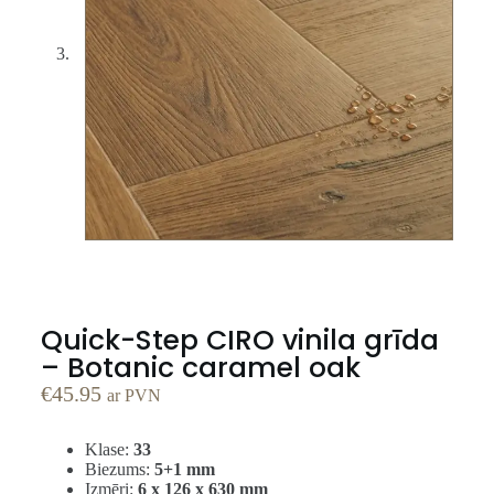
Quick-Step CIRO vinila grīda
– Botanic caramel oak
€
45.95
ar PVN
Klase:
33
Biezums:
5+1 mm
Izmēri:
6 x 126 x 630 mm