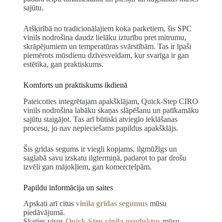
sajūtu.
Atšķirībā no tradicionālajiem koka parketiem, šis SPC
vinils nodrošina daudz lielāku izturību pret mitrumu,
skrāpējumiem un temperatūras svārstībām. Tas ir īpaši
piemērots mūsdienu dzīvesveidam, kur svarīga ir gan
estētika, gan praktiskums.
Komforts un praktiskums ikdienā
Pateicoties integrētajam apakšklājam, Quick-Step CIRO
vinils nodrošina labāku skaņas slāpēšanu un patīkamāku
sajūtu staigājot. Tas arī būtiski atvieglo ieklāšanas
procesu, jo nav nepieciešams papildus apakšklājs.
Šis grīdas segums ir viegli kopjams, ilgmūžīgs un
saglabā savu izskatu ilgtermiņā, padarot to par drošu
izvēli gan mājokļiem, gan komerctelpām.
Papildu informācija un saites
Apskati arī citus
vinila grīdas segumus
mūsu
piedāvājumā.
Skaties visus
Quick-Step vinila produktus
mūsu