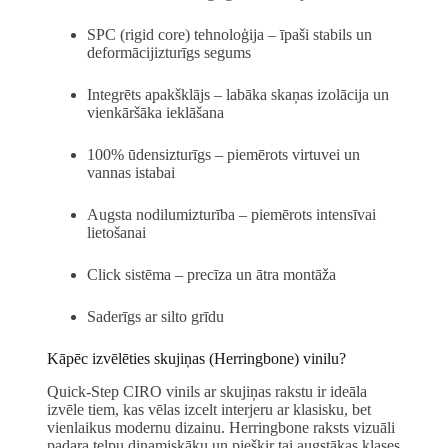
SPC (rigid core) tehnoloģija – īpaši stabils un
deformācijizturīgs segums
Integrēts apakšklājs – labāka skaņas izolācija un
vienkāršāka ieklāšana
100% ūdensizturīgs – piemērots virtuvei un
vannas istabai
Augsta nodilumizturība – piemērots intensīvai
lietošanai
Click sistēma – precīza un ātra montāža
Saderīgs ar silto grīdu
Kāpēc izvēlēties skujiņas (Herringbone) vinilu?
Quick-Step CIRO vinils ar skujiņas rakstu ir ideāla
izvēle tiem, kas vēlas izcelt interjeru ar klasisku, bet
vienlaikus modernu dizainu. Herringbone raksts vizuāli
padara telpu dinamiskāku un piešķir tai augstākas klases