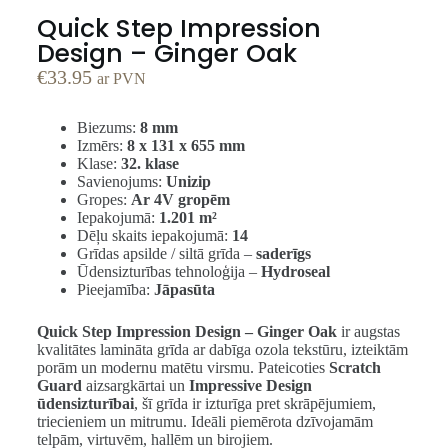
Quick Step Impression
Design – Ginger Oak
€
33.95
ar PVN
Biezums:
8 mm
Izmērs:
8 x 131 x 655 mm
Klase:
32. klase
Savienojums:
Unizip
Gropes:
Ar 4V gropēm
Iepakojumā:
1.201 m²
Dēļu skaits iepakojumā:
14
Grīdas apsilde / siltā grīda –
saderīgs
Ūdensizturības tehnoloģija –
Hydroseal
Pieejamība:
Jāpasūta
Quick Step Impression Design – Ginger Oak
ir augstas
kvalitātes lamināta grīda ar dabīga ozola tekstūru, izteiktām
porām un modernu matētu virsmu. Pateicoties
Scratch
Guard
aizsargkārtai un
Impressive Design
ūdensizturībai
, šī grīda ir izturīga pret skrāpējumiem,
triecieniem un mitrumu. Ideāli piemērota dzīvojamām
telpām, virtuvēm, hallēm un birojiem.