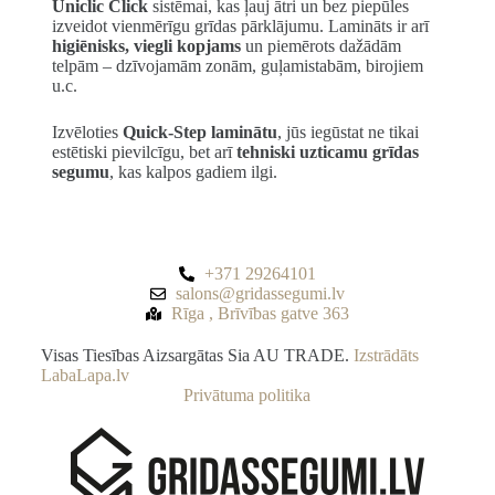
Uniclic Click
sistēmai, kas ļauj ātri un bez piepūles
izveidot vienmērīgu grīdas pārklājumu. Lamināts ir arī
higiēnisks, viegli kopjams
un piemērots dažādām
telpām – dzīvojamām zonām, guļamistabām, birojiem
u.c.
Izvēloties
Quick-Step laminātu
, jūs iegūstat ne tikai
estētiski pievilcīgu, bet arī
tehniski uzticamu grīdas
segumu
, kas kalpos gadiem ilgi.
+371 29264101
salons@gridassegumi.lv
Rīga , Brīvības gatve 363
Visas Tiesības Aizsargātas Sia AU TRADE.
Izstrādāts
LabaLapa.lv
Privātuma politika