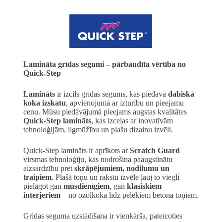
Lamināta grīdas segumi – pārbaudīta vērtība no
Quick-Step
Lamināts
ir izcils grīdas segums, kas piedāvā
dabiskā
koka izskatu
, apvienojumā ar izturību un pieejamu
cenu. Mūsu piedāvājumā pieejams augstas kvalitātes
Quick-Step lamināts
, kas izceļas ar inovatīvām
tehnoloģijām, ilgmūžību un plašu dizainu izvēli.
Quick-Step lamināts ir aprīkots ar
Scratch Guard
virsmas tehnoloģiju, kas nodrošina paaugstinātu
aizsardzību pret
skrāpējumiem, nodilumu un
traipiem
. Plašā toņu un rakstu izvēle ļauj to viegli
pielāgot gan
mūsdienīgiem
, gan
klasiskiem
interjeriem
– no ozolkoka līdz pelēkiem betona toņiem.
Grīdas seguma uzstādīšana ir vienkārša, pateicoties