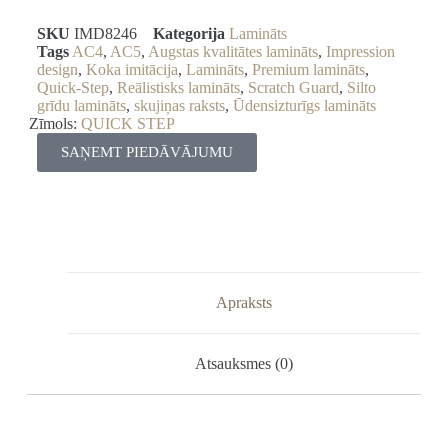
SKU
IMD8246
Kategorija
Lamināts
Tags
AC4
,
AC5
,
Augstas kvalitātes lamināts
,
Impression
design
,
Koka imitācija
,
Lamināts
,
Premium lamināts
,
Quick-Step
,
Reālistisks lamināts
,
Scratch Guard
,
Silto
grīdu lamināts
,
skujiņas raksts
,
Ūdensizturīgs lamināts
Zīmols:
QUICK STEP
SAŅEMT PIEDĀVĀJUMU
Apraksts
Atsauksmes (0)