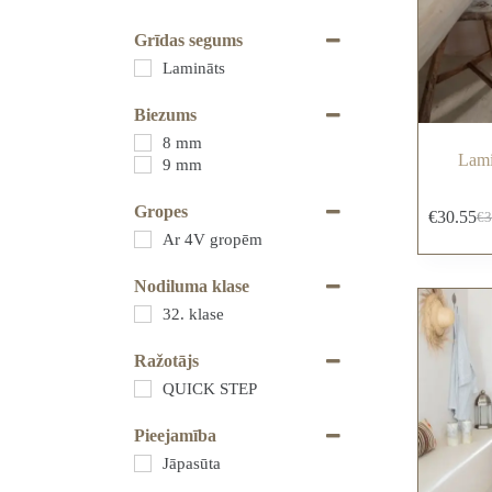
Grīdas segums
Lamināts
Biezums
8 mm
Lami
9 mm
Gropes
€
30.55
€
3
Ar 4V gropēm
Nodiluma klase
32. klase
Ražotājs
QUICK STEP
Pieejamība
Jāpasūta