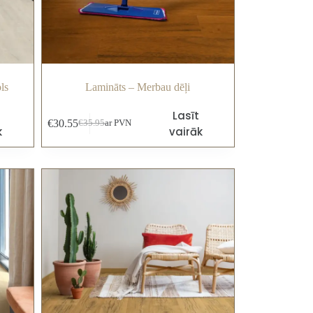
ls
Lamināts – Merbau dēļi
Lasīt
€
30.55
€
35.95
ar PVN
k
vairāk