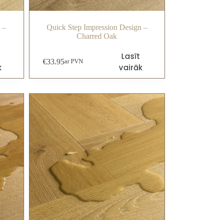
 –
Quick Step Impression Design –
Charred Oak
Lasīt
€
33.95
ar PVN
k
vairāk