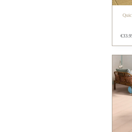
Quic
€
33.9