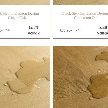
k Step Impression Design –
Quick Step Impression Design
Ginger Oak
Cardamom Oak
Lasīt
Lasīt
5
€
33.95
ar PVN
ar PVN
vairāk
vairā