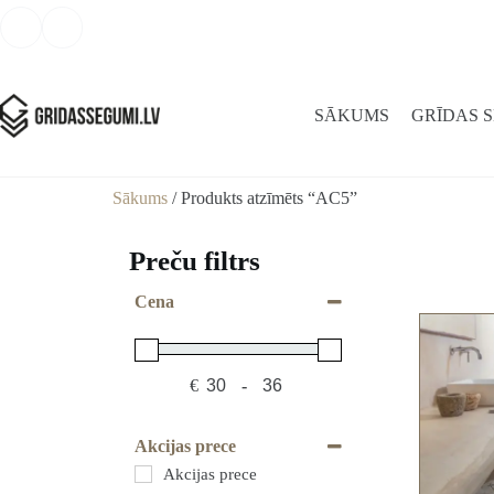
SĀKUMS
GRĪDAS 
Sākums
/ Produkts atzīmēts “AC5”
Preču filtrs
Cena
€
-
Minimum Price
Maximum Price
Akcijas prece
Akcijas prece