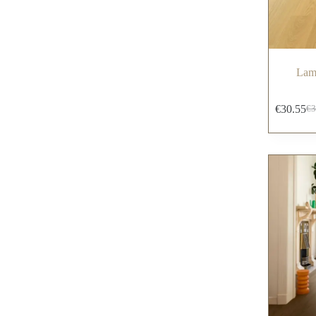
Lami
€
30.55
€
3