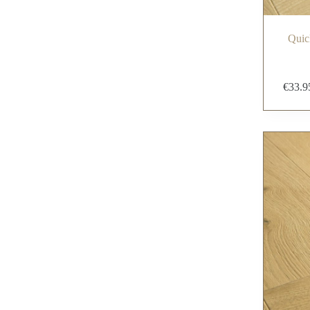
Quic
€
33.9