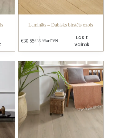
ls
Lamināts – Dabisks birstēts ozols
Lasīt
€
30.55
€
35.95
ar PVN
k
vairāk