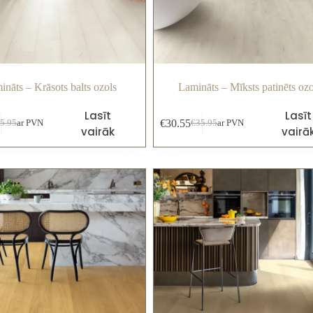
ināts – Krāsots balts ozols
Lamināts – Mīksts patinēts ozo
Lasīt
Lasīt
€
30.55
5.95
ar PVN
€
35.95
ar PVN
vairāk
vairā