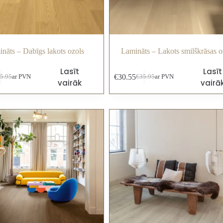
nāts – Dabīgs lakots ozols
Lamināts – Lakots smilškrāsas o
Lasīt
Lasīt
€
30.55
5.95
ar PVN
€
35.95
ar PVN
vairāk
vairā