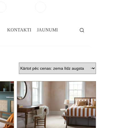
+371 29264101
salons@gridassegumi.lv
KONTAKTI
JAUNUMI