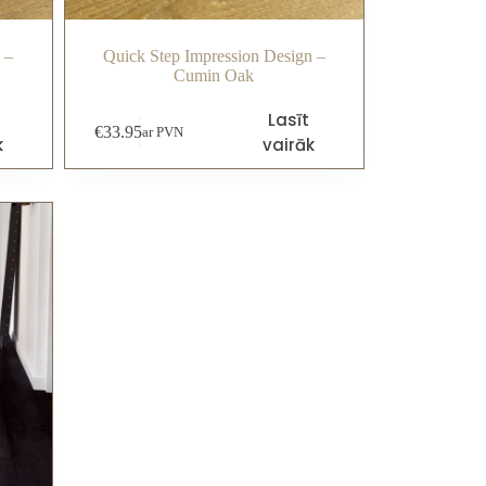
 –
Quick Step Impression Design –
Cumin Oak
Lasīt
€
33.95
ar PVN
k
vairāk