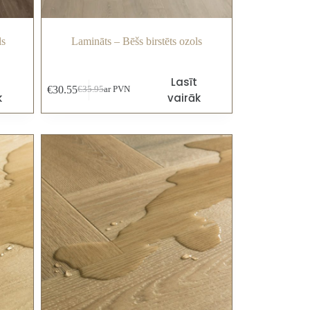
ls
Lamināts – Bēšs birstēts ozols
Lasīt
€
30.55
€
35.95
ar PVN
k
vairāk