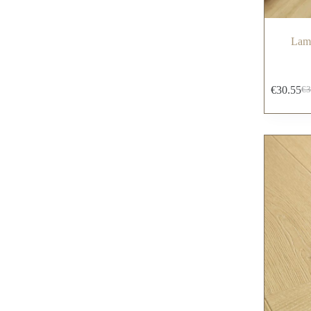
Lami
€
30.55
€
3