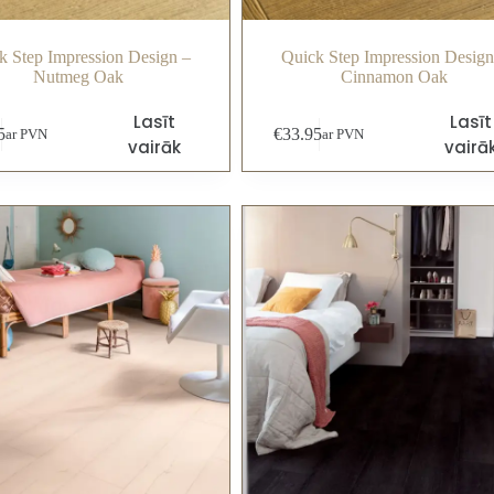
k Step Impression Design –
Quick Step Impression Design
Nutmeg Oak
Cinnamon Oak
Lasīt
Lasīt
5
€
33.95
ar PVN
ar PVN
vairāk
vairā