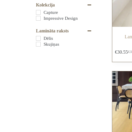
Kolekcija
Capture
Impressive Design
Lamināta raksts
Lam
Dēlis
Skujiņas
€
30.55
€
3