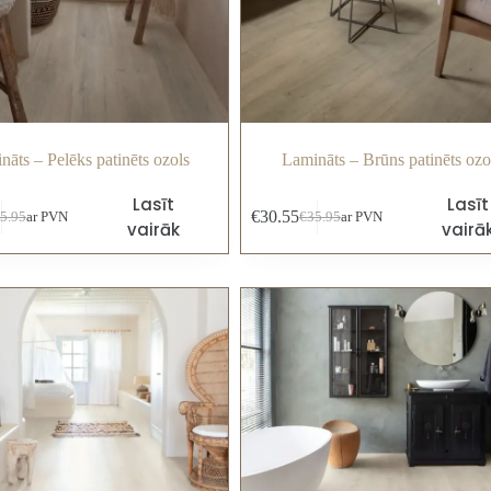
nāts – Pelēks patinēts ozols
Lamināts – Brūns patinēts ozo
Lasīt
Lasīt
€
30.55
5.95
ar PVN
€
35.95
ar PVN
vairāk
vairā