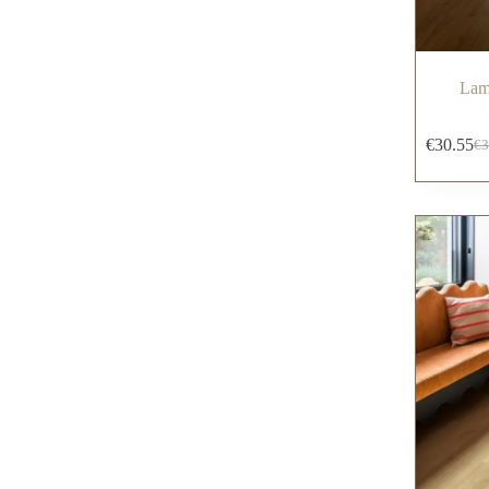
Lami
€
30.55
€
3