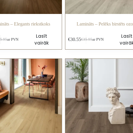
nāts – Elegants riekstkoks
Lamināts – Pelēks birstēts ozo
Lasīt
Lasīt
€
30.55
5.95
ar PVN
€
35.95
ar PVN
vairāk
vairā