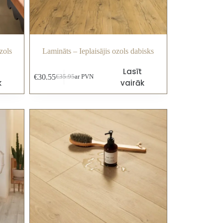
zols
Lamināts – Ieplaisājis ozols dabisks
Lasīt
€
30.55
€
35.95
ar PVN
k
vairāk