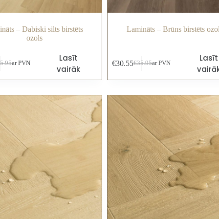
nāts – Dabiski silts birstēts
Lamināts – Brūns birstēts ozo
ozols
Lasīt
Lasīt
€
30.55
5.95
ar PVN
€
35.95
ar PVN
vairāk
vairā