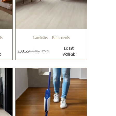
ls
Lamināts – Balts ozols
Lasīt
€
30.55
€
35.95
ar PVN
k
vairāk