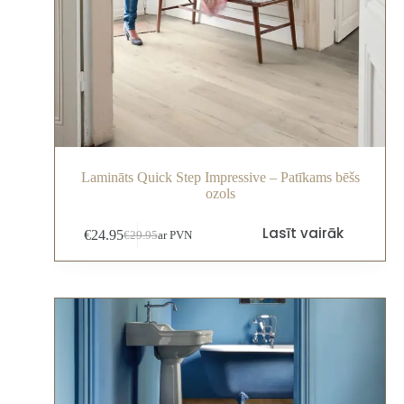
Lamināts Quick Step Impressive – Patīkams bēšs
ozols
Lasīt vairāk
€
24.95
€
29.95
ar PVN