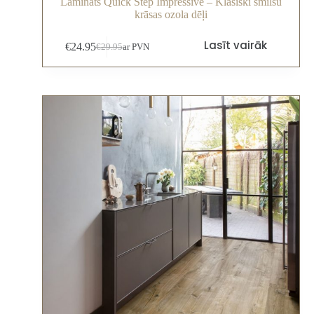
Lamināts Quick Step Impressive – Klasiski smilšu
krāsas ozola dēļi
Lasīt vairāk
€
24.95
€
29.95
ar PVN