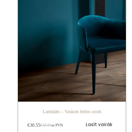
Lamināts – Vaskots brūns ozols
Lasīt vairāk
€
30.55
€
35.95
ar PVN