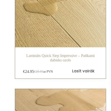
Lamināts Quick Step Impressive – Patīkami
dabisks ozols
Lasīt vairāk
€
24.95
€
29.95
ar PVN