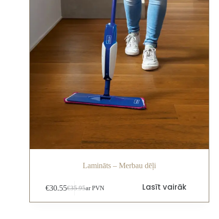
Lamināts – Merbau dēļi
Lasīt vairāk
€
30.55
€
35.95
ar PVN