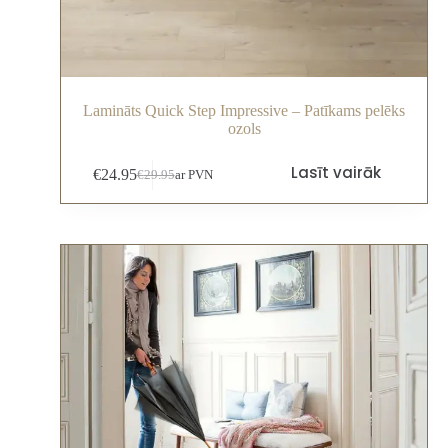
Lamināts Quick Step Impressive – Patīkams pelēks
ozols
Lasīt vairāk
€
24.95
€
29.95
ar PVN