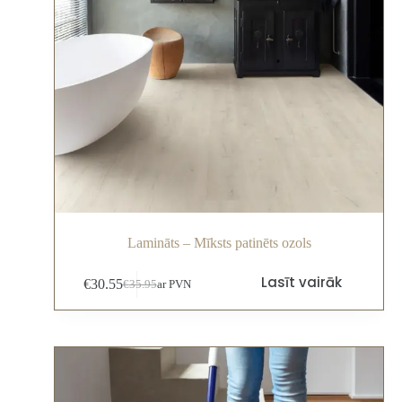
Lamināts – Mīksts patinēts ozols
Lasīt vairāk
€
30.55
€
35.95
ar PVN