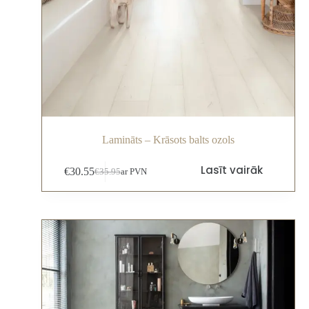
Lamināts – Krāsots balts ozols
Lasīt vairāk
€
30.55
€
35.95
ar PVN