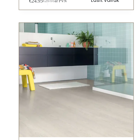
Lasīt vairāk
€
24.95
€
29.95
ar PVN