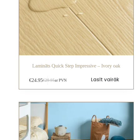
Lamināts Quick Step Impressive – Ivory oak
Lasīt vairāk
€
24.95
€
29.95
ar PVN