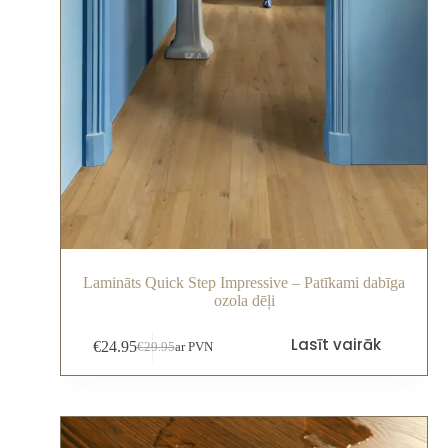
Lamināts Quick Step Impressive – Patīkami dabīga
ozola dēļi
Lasīt vairāk
€
24.95
€
29.95
ar PVN