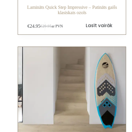
Lamināts Quick Step Impressive – Patināts gaišs
klasiskais ozols
Lasīt vairāk
€
24.95
€
29.95
ar PVN