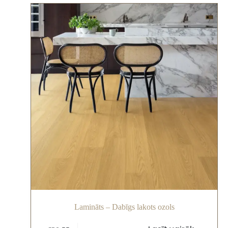
Lamināts – Dabīgs lakots ozols