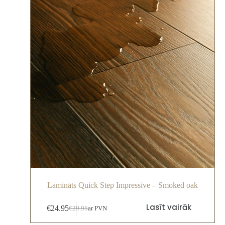
Lamināts Quick Step Impressive – Smoked oak
Lasīt vairāk
€
24.95
€
29.95
ar PVN