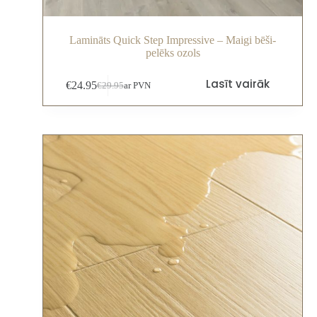
Lamināts Quick Step Impressive – Maigi bēši-
pelēks ozols
Lasīt vairāk
€
24.95
€
29.95
ar PVN