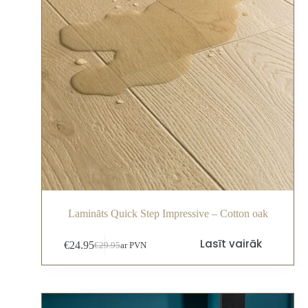
Lamināts Quick Step Impressive – Cotton oak
Lasīt vairāk
€
24.95
€
29.95
ar PVN