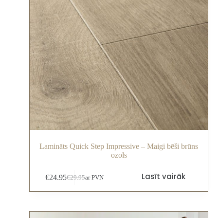
Lamināts Quick Step Impressive – Maigi bēši brūns
ozols
Lasīt vairāk
€
24.95
€
29.95
ar PVN