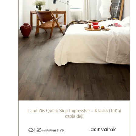
Lamināts Quick Step Impressive – Klasiski brūni
ozola dēļi
Lasīt vairāk
€
24.95
€
29.95
ar PVN