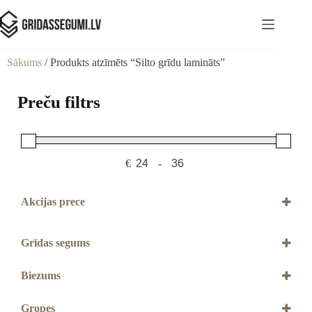
Sākums
/ Produkts atzīmēts “Silto grīdu lamināts”
Preču filtrs
€
-
Minimum Price
Maximum Price
Akcijas prece
Akcijas prece
Grīdas segums
Lamināts
Biezums
8 mm
9 mm
Gropes