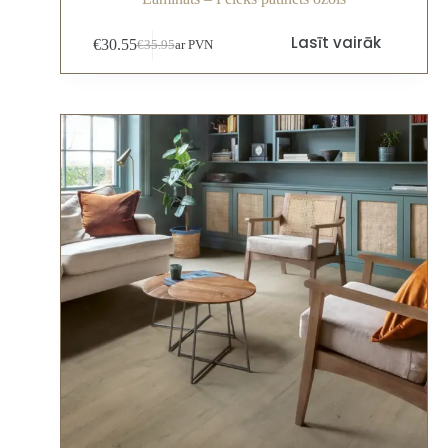
Lasīt vairāk
€
30.55
€
35.95
ar PVN