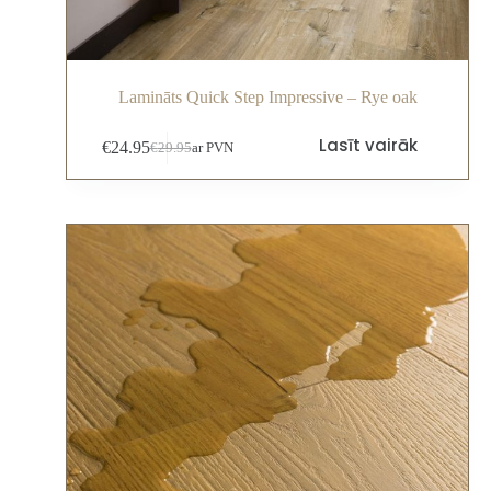
Lamināts Quick Step Impressive – Rye oak
Lasīt vairāk
€
24.95
€
29.95
ar PVN