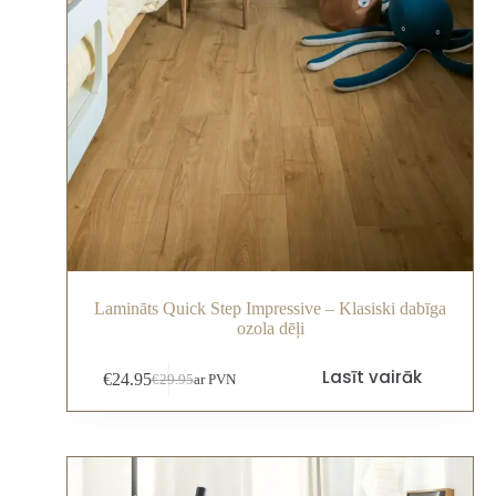
Lamināts Quick Step Impressive – Klasiski dabīga
ozola dēļi
Lasīt vairāk
€
24.95
€
29.95
ar PVN