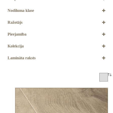
Ar 4V gropēm
Nodiluma klase
32. klase
Ražotājs
QUICK STEP
Pieejamība
Jāpasūta
Kolekcija
Capture
Impressive
Lamināta raksts
Impressive Design
Dēlis
Skujiņas