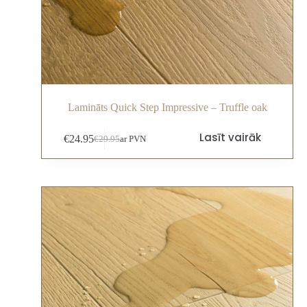
Lamināts Quick Step Impressive – Truffle oak
Lasīt vairāk
€
24.95
€
29.95
ar PVN