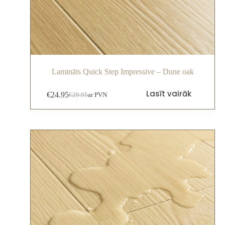
Lamināts Quick Step Impressive – Dune oak
Lasīt vairāk
€
24.95
€
29.95
ar PVN