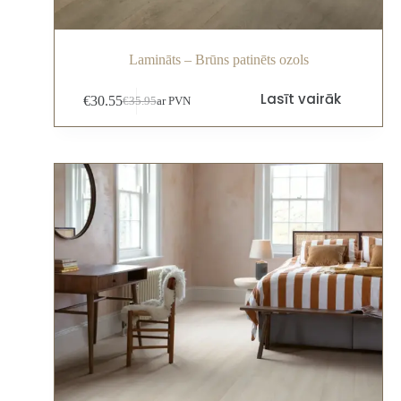
Lamināts – Brūns patinēts ozols
Lasīt vairāk
€
30.55
€
35.95
ar PVN