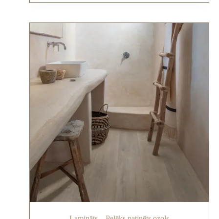
Lamināts – Pelēks patinēts ozols