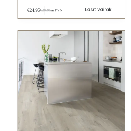
Lasīt vairāk
€
24.95
€
29.95
ar PVN