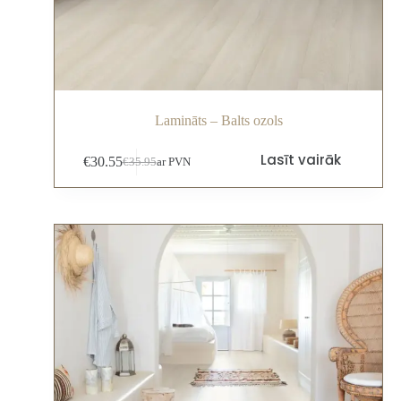
Lamināts – Balts ozols
Lasīt vairāk
€
30.55
€
35.95
ar PVN