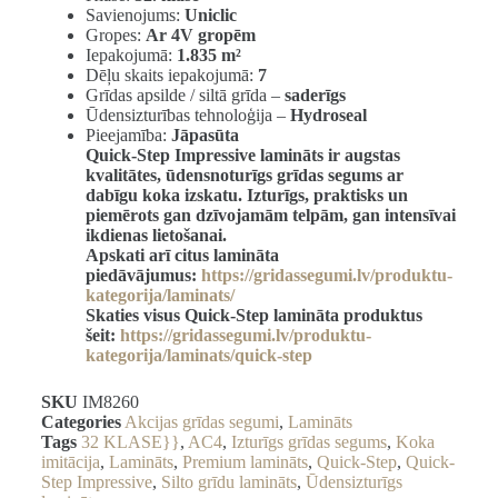
Savienojums:
Uniclic
Gropes:
Ar 4V gropēm
Iepakojumā:
1.835 m²
Dēļu skaits iepakojumā:
7
Grīdas apsilde / siltā grīda –
saderīgs
Ūdensizturības tehnoloģija –
Hydroseal
Pieejamība:
Jāpasūta
Quick-Step Impressive lamināts ir augstas
kvalitātes, ūdensnoturīgs grīdas segums ar
dabīgu koka izskatu. Izturīgs, praktisks un
piemērots gan dzīvojamām telpām, gan intensīvai
ikdienas lietošanai.
Apskati arī citus lamināta
piedāvājumus:
https://gridassegumi.lv/produktu-
kategorija/laminats/
Skaties visus Quick-Step lamināta produktus
šeit:
https://gridassegumi.lv/produktu-
kategorija/laminats/quick-step
SKU
IM8260
Categories
Akcijas grīdas segumi
,
Lamināts
Tags
32 KLASE}}
,
AC4
,
Izturīgs grīdas segums
,
Koka
imitācija
,
Lamināts
,
Premium lamināts
,
Quick-Step
,
Quick-
Step Impressive
,
Silto grīdu lamināts
,
Ūdensizturīgs