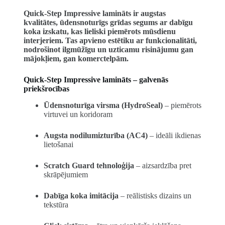
Quick-Step Impressive lamināts ir augstas
kvalitātes, ūdensnoturīgs grīdas segums ar dabīgu
koka izskatu, kas lieliski piemērots mūsdienu
interjeriem. Tas apvieno estētiku ar funkcionalitāti,
nodrošinot ilgmūžīgu un uzticamu risinājumu gan
mājokļiem, gan komerctelpām.
Quick-Step Impressive lamināts – galvenās
priekšrocības
Ūdensnoturīga virsma (HydroSeal)
– piemērots
virtuvei un koridoram
Augsta nodilumizturība (AC4)
– ideāli ikdienas
lietošanai
Scratch Guard tehnoloģija
– aizsardzība pret
skrāpējumiem
Dabīga koka imitācija
– reālistisks dizains un
tekstūra