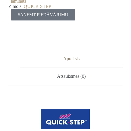
lamināts
Zīmols:
QUICK STEP
SAŅEMT PIEDĀVĀJUMU
Apraksts
Atsauksmes (0)