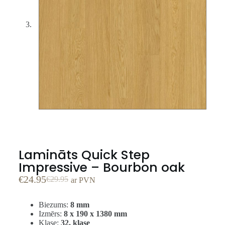
Lamināts Quick Step
Impressive – Bourbon oak
€
24.95
€
29.95
ar PVN
Biezums:
8 mm
Izmērs:
8 x 190 x 1380 mm
Klase:
32. klase