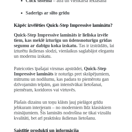
Click sistēma
– ātra un vienkārša ieklāšana
Saderīgs ar silto grīdu
Kāpēc izvēlēties Quick-Step Impressive laminātu?
Quick-Step Impressive lamināts ir lieliska izvēle
tiem, kas meklē izturīgu un ūdensnoturīgu grīdas
segumu ar dabīgu koka izskatu.
Tas ir izstrādāts, lai
izturētu ikdienas slodzi, vienlaikus saglabājot elegantu
un modernu izskatu.
Pateicoties īpašajai virsmas apstrādei,
Quick-Step
Impressive lamināts
ir noturīgs pret skrāpējumiem,
mitrumu un nodilumu, kas padara to piemērotu gan
dzīvojamām telpām, gan intensīvākai lietošanai,
piemēram, koridoros vai virtuvēs.
Plašais dizainu un toņu klāsts ļauj pielāgot grīdu
jebkuram interjeram – no moderniem līdz klasiskiem
risinājumiem. Šis lamināts nodrošina ne tikai vizuālu
kvalitāti, bet arī praktisku ikdienas lietošanu.
Saistītie produkti un informācija