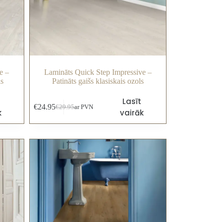
e –
Lamināts Quick Step Impressive –
ls
Patināts gaišs klasiskais ozols
Lasīt
€
24.95
€
29.95
ar PVN
k
vairāk