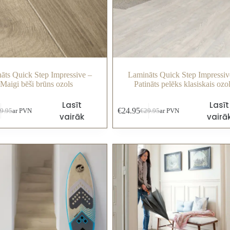
āts Quick Step Impressive –
Lamināts Quick Step Impressiv
Maigi bēši brūns ozols
Patināts pelēks klasiskais ozo
Lasīt
Lasīt
€
24.95
9.95
ar PVN
€
29.95
ar PVN
vairāk
vairā