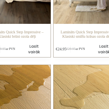
āts Quick Step Impressive –
Lamināts Quick Step Impressiv
Klasiski brūni ozola dēļi
Klasiski smilšu krāsas ozola dē
Lasīt
Lasīt
€
24.95
9.95
ar PVN
€
29.95
ar PVN
vairāk
vairā