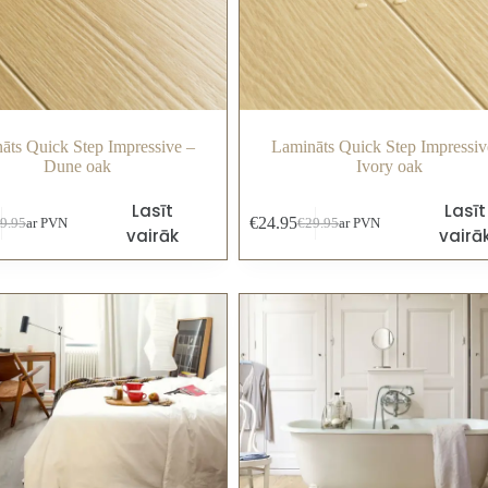
āts Quick Step Impressive –
Lamināts Quick Step Impressiv
Dune oak
Ivory oak
Lasīt
Lasīt
€
24.95
9.95
ar PVN
€
29.95
ar PVN
vairāk
vairā