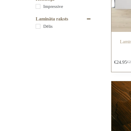
Impressive
Lamināta raksts
Dēlis
Lamin
€
24.95
€
2