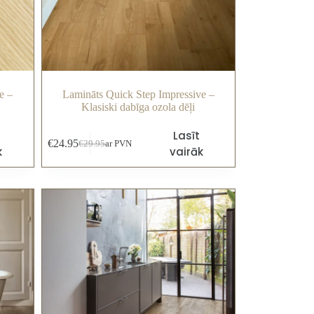
e –
Lamināts Quick Step Impressive –
Klasiski dabīga ozola dēļi
Lasīt
€
24.95
€
29.95
ar PVN
k
vairāk