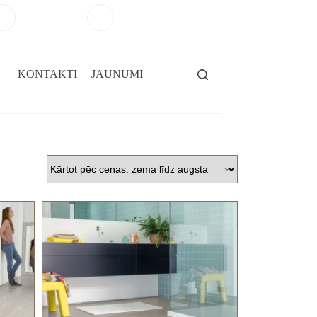
+371 29264101
salons@gridassegumi.lv
KONTAKTI
JAUNUMI