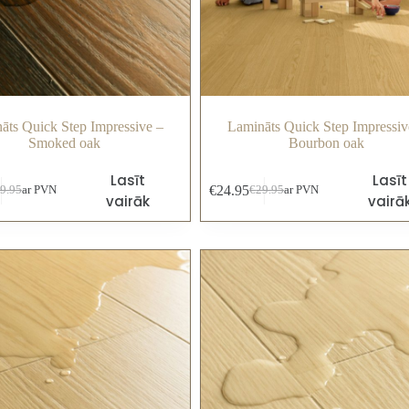
āts Quick Step Impressive –
Lamināts Quick Step Impressiv
Smoked oak
Bourbon oak
Lasīt
Lasīt
€
24.95
9.95
ar PVN
€
29.95
ar PVN
vairāk
vairā