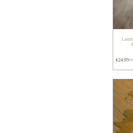
Lamin
€
24.95
€
2