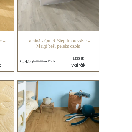
e –
Lamināts Quick Step Impressive –
Maigi bēši-pelēks ozols
Lasīt
€
24.95
€
29.95
ar PVN
k
vairāk