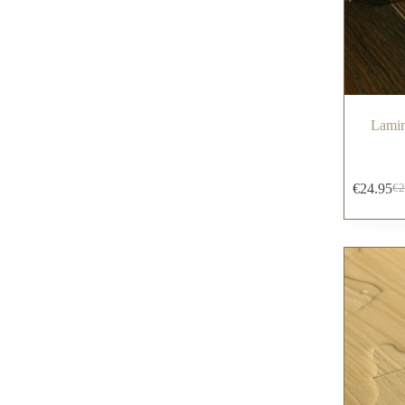
Lamin
€
24.95
€
2