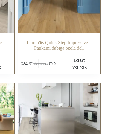
e –
Lamināts Quick Step Impressive –
Patīkami dabīga ozola dēļi
Lasīt
€
24.95
€
29.95
ar PVN
k
vairāk