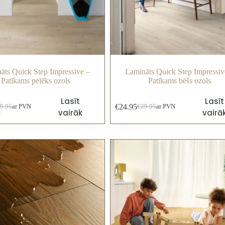
āts Quick Step Impressive –
Lamināts Quick Step Impressiv
Patīkams pelēks ozols
Patīkams bēšs ozols
Lasīt
Lasīt
€
24.95
9.95
ar PVN
€
29.95
ar PVN
vairāk
vairā