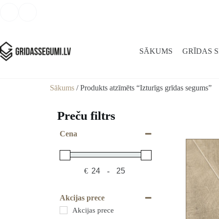
SĀKUMS
GRĪDAS 
Sākums
/ Produkts atzīmēts “Izturīgs grīdas segums”
Preču filtrs
Cena
€
-
Minimum Price
Maximum Price
Akcijas prece
Akcijas prece