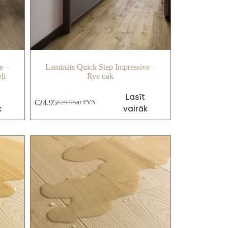
e –
Lamināts Quick Step Impressive –
ļi
Rye oak
Lasīt
€
24.95
€
29.95
ar PVN
k
vairāk