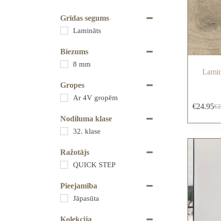
Grīdas segums
Lamināts
Biezums
8 mm
Lamin
Gropes
Ar 4V gropēm
€
24.95
€
2
Nodiluma klase
32. klase
Ražotājs
QUICK STEP
Pieejamība
Jāpasūta
Kolekcija