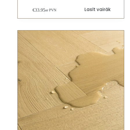
Lasīt vairāk
€
33.95
ar PVN