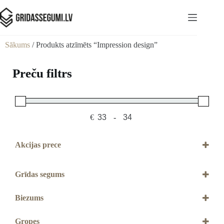
Sākums
/ Produkts atzīmēts “Impression design”
Preču filtrs
€
-
Minimum Price
Maximum Price
Akcijas prece
Akcijas prece
Grīdas segums
Lamināts
Biezums
8 mm
Gropes