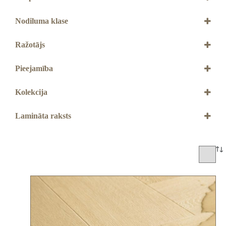
Ar 4V gropēm
Nodiluma klase
32. klase
Ražotājs
QUICK STEP
Pieejamība
Jāpasūta
Kolekcija
Impressive Design
Lamināta raksts
Skujiņas