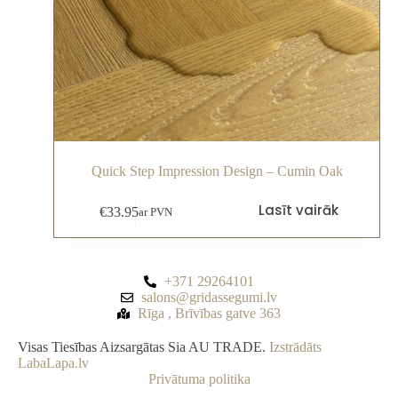
Quick Step Impression Design – Cumin Oak
Lasīt vairāk
€
33.95
ar PVN
+371 29264101
salons@gridassegumi.lv
Rīga , Brīvības gatve 363
Visas Tiesības Aizsargātas Sia AU TRADE.
Izstrādāts
LabaLapa.lv
Privātuma politika