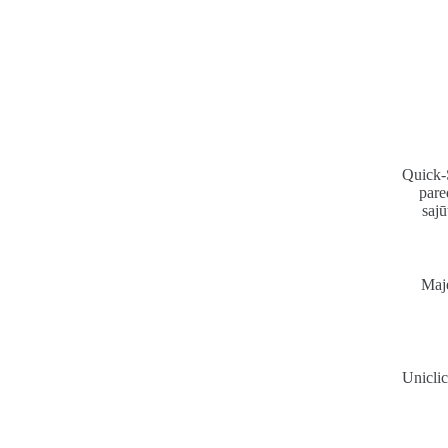
Quick-S
pare
sajū
Maje
Uniclic