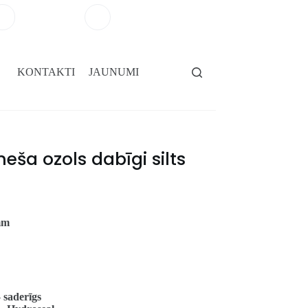
+371 29264101
salons@gridassegumi.lv
KONTAKTI
JAUNUMI
eša ozols dabīgi silts
mm
–
saderīgs