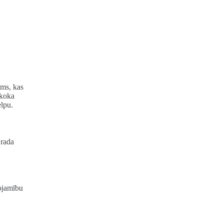
ums, kas
 koka
elpu.
 rada
tojamību