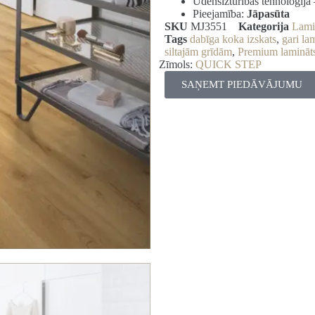
Ūdensizturības tehnoloģija
Pieejamība:
Jāpasūta
SKU
MJ3551
Kategorija
Lami
Tags
dabīga koka izskats
,
gari la
siltajām grīdām
,
Premium lamināt
Zīmols:
QUICK STEP
SAŅEMT PIEDĀVĀJUMU