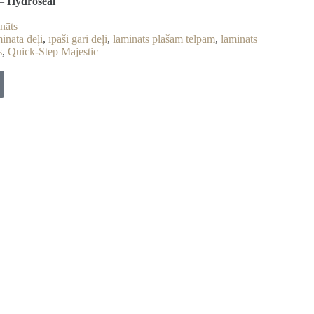
 –
Hydroseal
nāts
mināta dēļi
,
īpaši gari dēļi
,
lamināts plašām telpām
,
lamināts
s
,
Quick-Step Majestic