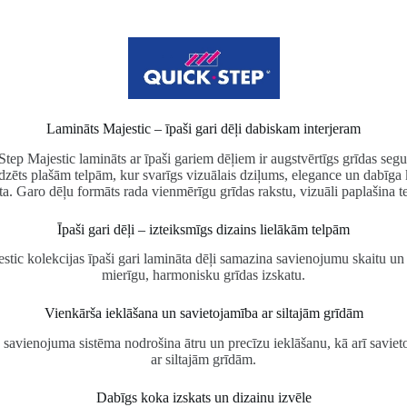
Lamināts Majestic – īpaši gari dēļi dabiskam interjeram
tep Majestic lamināts ar īpaši gariem dēļiem ir augstvērtīgs grīdas seg
dzēts plašām telpām, kur svarīgs vizuālais dziļums, elegance un dabīga
ta. Garo dēļu formāts rada vienmērīgu grīdas rakstu, vizuāli paplašina t
Īpaši gari dēļi – izteiksmīgs dizains lielākām telpām
stic kolekcijas īpaši gari lamināta dēļi samazina savienojumu skaitu un
mierīgu, harmonisku grīdas izskatu.
Vienkārša ieklāšana un savietojamība ar siltajām grīdām
 savienojuma sistēma nodrošina ātru un precīzu ieklāšanu, kā arī savie
ar siltajām grīdām.
Dabīgs koka izskats un dizainu izvēle