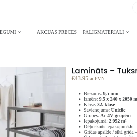
SEGUMI
AKCIJAS PRECES
PALĪGMATERIĀLI
Lamināts – Tuksn
€
43.95
ar PVN
Biezums:
9,5 mm
Izmērs:
9.5 x 240 x 2050 
Klase:
32. klase
Savienojums:
Uniclic
Gropes:
Ar 4V gropēm
Iepakojumā:
2.952 m²
Dēļu skaits iepakojumā:
6
Grīdas apsilde / siltā grīda 