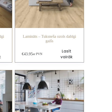
īgi
Lamināts – Tuksneša ozols dabīgi
gaišs
Lasīt
€
43.95
ar PVN
k
vairāk