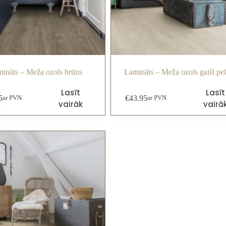
ināts – Meža ozols brūns
Lamināts – Meža ozols gaiši pe
Lasīt
Lasīt
5
€
43.95
ar PVN
ar PVN
vairāk
vairā