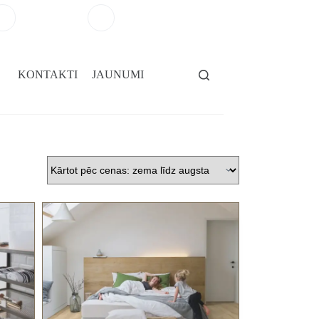
+371 29264101
salons@gridassegumi.lv
KONTAKTI
JAUNUMI