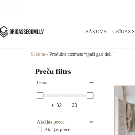
SĀKUMS
GRĪDAS 
Sākums
/ Produkts atzīmēts “īpaši gari dēļi”
Preču filtrs
Cena
€
-
Minimum Price
Maximum Price
Akcijas prece
Akcijas prece