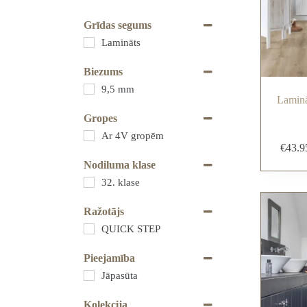
Grīdas segums
Lamināts
Biezums
9,5 mm
Laminā
Gropes
Ar 4V gropēm
€
43.9
Nodiluma klase
32. klase
Ražotājs
QUICK STEP
Pieejamība
Jāpasūta
Kolekcija