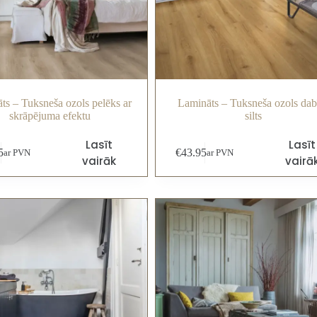
ts – Tuksneša ozols pelēks ar
Lamināts – Tuksneša ozols dab
skrāpējuma efektu
silts
Lasīt
Lasīt
5
€
43.95
ar PVN
ar PVN
vairāk
vairā