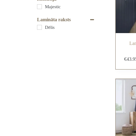
Majestic
Lamināta raksts
Dēlis
Lam
€
43.9