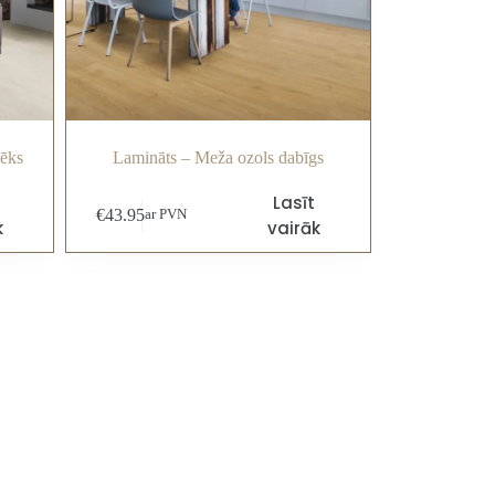
lēks
Lamināts – Meža ozols dabīgs
Lasīt
€
43.95
ar PVN
k
vairāk