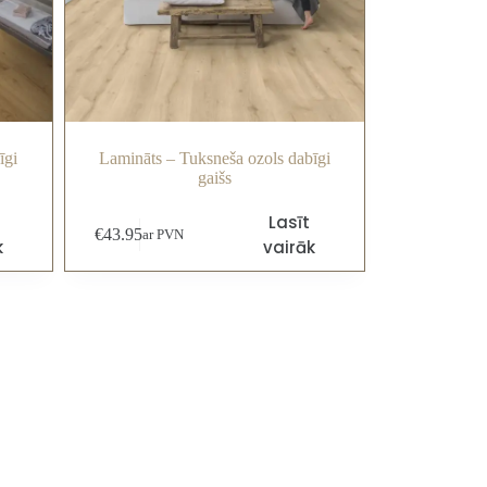
īgi
Lamināts – Tuksneša ozols dabīgi
gaišs
Lasīt
€
43.95
ar PVN
k
vairāk