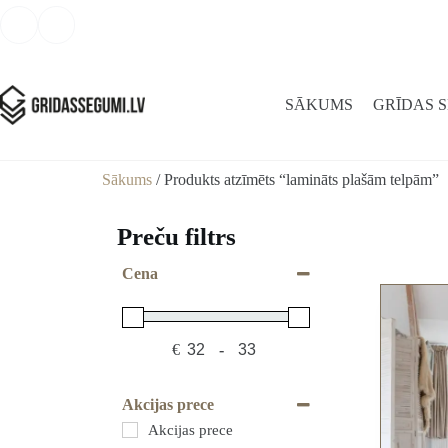
SĀKUMS
GRĪDAS 
Sākums
/ Produkts atzīmēts “lamināts plašām telpām”
Preču filtrs
Cena
€
-
Minimum Price
Maximum Price
Akcijas prece
Akcijas prece