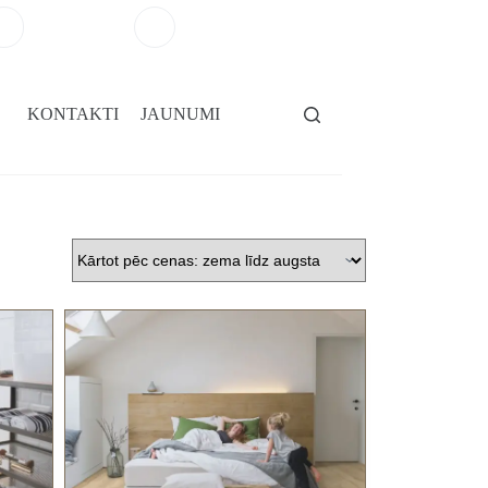
+371 29264101
salons@gridassegumi.lv
KONTAKTI
JAUNUMI