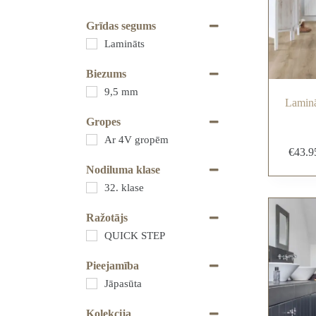
Grīdas segums
Lamināts
Biezums
9,5 mm
Laminā
Gropes
Ar 4V gropēm
€
43.9
Nodiluma klase
32. klase
Ražotājs
QUICK STEP
Pieejamība
Jāpasūta
Kolekcija