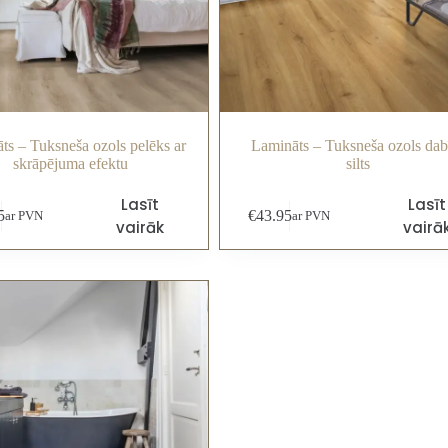
ts – Tuksneša ozols pelēks ar
Lamināts – Tuksneša ozols dab
skrāpējuma efektu
silts
Lasīt
Lasīt
5
€
43.95
ar PVN
ar PVN
vairāk
vairā