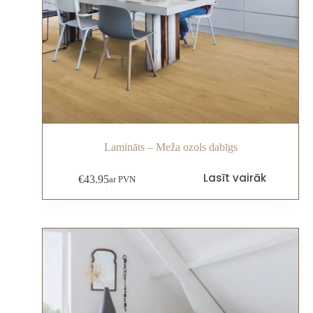
Lamināts – Meža ozols dabīgs
Lasīt vairāk
€
43.95
ar PVN