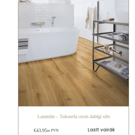
Lamināts – Tuksneša ozols dabīgi silts
Lasīt vairāk
€
43.95
ar PVN