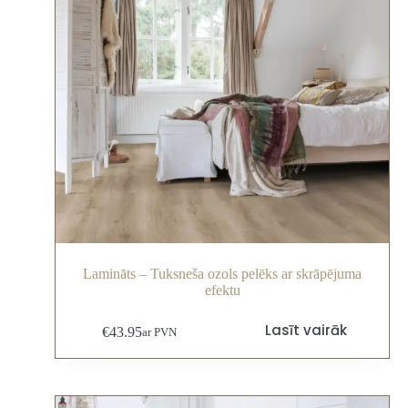
Lamināts – Tuksneša ozols pelēks ar skrāpējuma
efektu
Lasīt vairāk
€
43.95
ar PVN