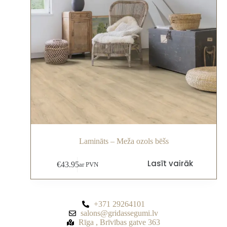
Lamināts – Meža ozols bēšs
Lasīt vairāk
€
43.95
ar PVN
+371 29264101
salons@gridassegumi.lv
Rīga , Brīvības gatve 363