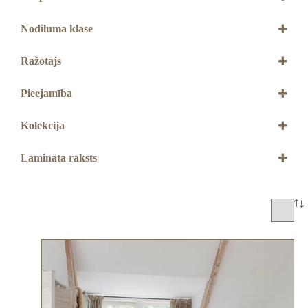
Ar 4V gropēm
Nodiluma klase
32. klase
Ražotājs
QUICK STEP
Pieejamība
Jāpasūta
Kolekcija
Majestic
Lamināta raksts
Dēlis