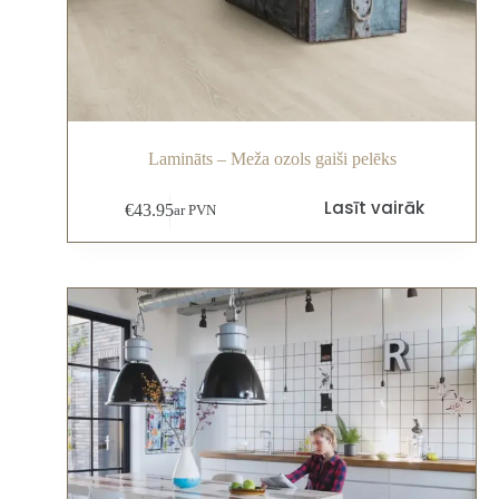
Lamināts – Meža ozols gaiši pelēks
Lasīt vairāk
€
43.95
ar PVN