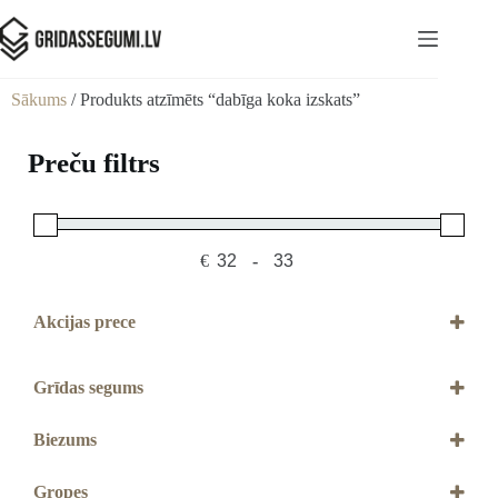
Sākums
/ Produkts atzīmēts “dabīga koka izskats”
Preču filtrs
€
-
Minimum Price
Maximum Price
Akcijas prece
Akcijas prece
Grīdas segums
Lamināts
Biezums
9,5 mm
Gropes