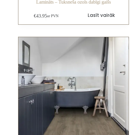
Lamināts – Tuksneša ozols dabīgi gaišs
Lasīt vairāk
€
43.95
ar PVN