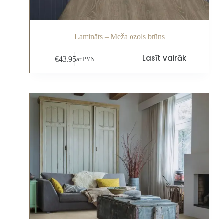
Lamināts – Meža ozols brūns
Lasīt vairāk
€
43.95
ar PVN