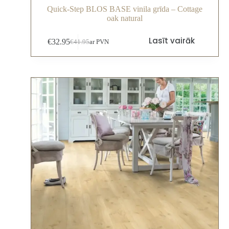
Quick-Step BLOS BASE vinila grīda – Cottage
oak natural
Lasīt vairāk
€
32.95
€
41.95
ar PVN