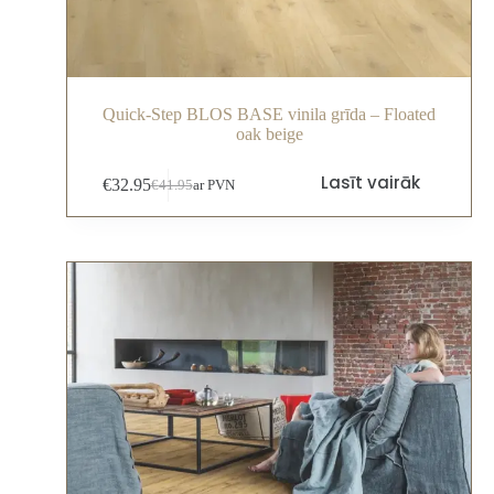
Quick-Step BLOS BASE vinila grīda – Floated
oak beige
Lasīt vairāk
€
32.95
€
41.95
ar PVN