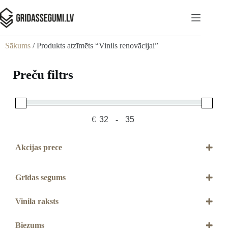
Sākums
/ Produkts atzīmēts “Vinils renovācijai”
Preču filtrs
€
-
Minimum Price
Maximum Price
Akcijas prece
Akcijas prece
Grīdas segums
Vinils
Vinila raksts
Dēļu
Biezums