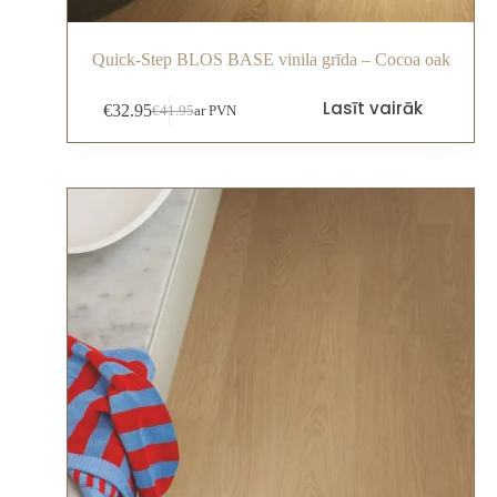
Quick-Step BLOS BASE vinila grīda – Cocoa oak
Lasīt vairāk
€
32.95
€
41.95
ar PVN