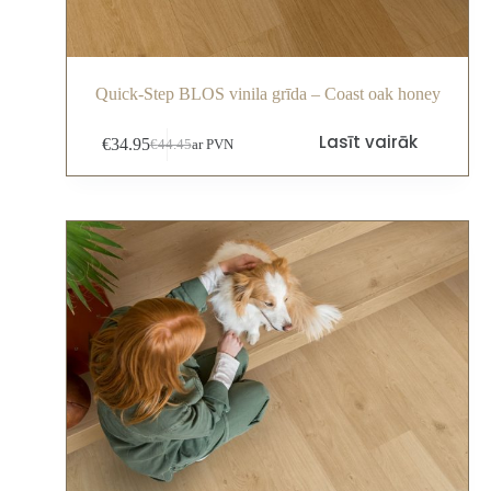
Quick-Step BLOS vinila grīda – Coast oak honey
Lasīt vairāk
€
34.95
€
44.45
ar PVN