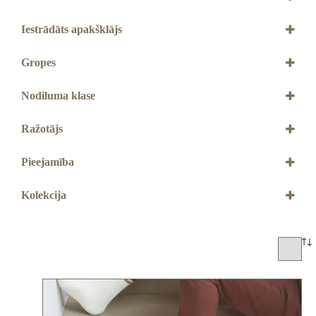
4 mm
4+1 mm
Iestrādāts apakšklājs
Ir
Nav
Gropes
Ar 4V gropēm
Nodiluma klase
33. klase
Ražotājs
QUICK STEP
Pieejamība
Jāpasūta
Kolekcija
Blos
Blos Base