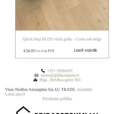
Quick-Step BLOS vinila grīda – Coast oak beige
Lasīt vairāk
€
34.95
€
44.45
ar PVN
+371 29264101
salons@gridassegumi.lv
Rīga , Brīvības gatve 363
Visas Tiesības Aizsargātas Sia AU TRADE.
Izstrādāts
LabaLapa.lv
Privātuma politika