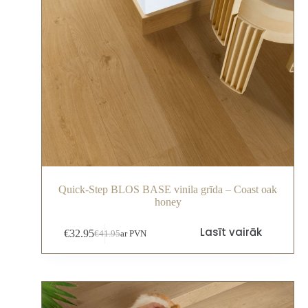
Quick-Step BLOS BASE vinila grīda – Coast oak
honey
Lasīt vairāk
€
32.95
€
41.95
ar PVN