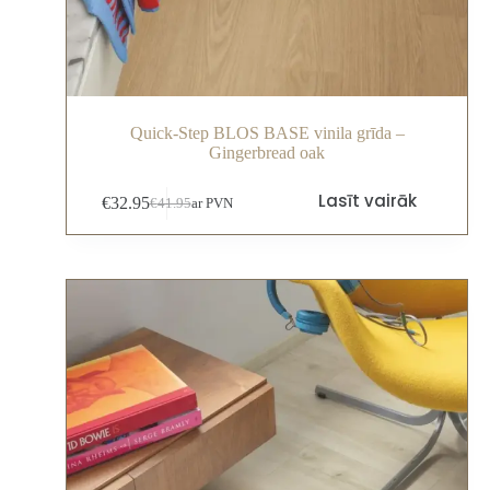
Quick-Step BLOS BASE vinila grīda –
Gingerbread oak
Lasīt vairāk
€
32.95
€
41.95
ar PVN