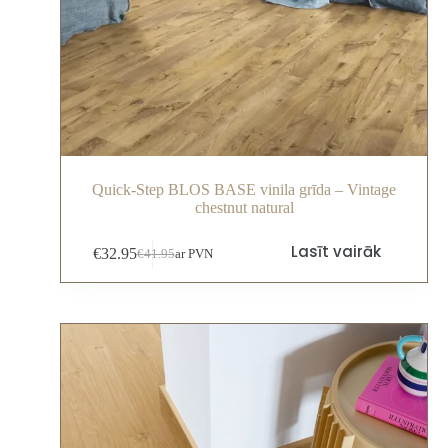
Quick-Step BLOS BASE vinila grīda – Vintage
chestnut natural
Lasīt vairāk
€
32.95
€
41.95
ar PVN