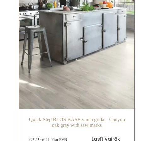
Quick-Step BLOS BASE vinila grīda – Canyon
oak gray with saw marks
Lasīt vairāk
€
32.95
€
41.95
ar PVN