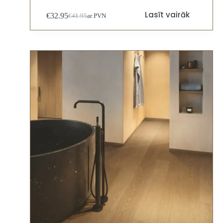
Lasīt vairāk
€
32.95
€
41.95
ar PVN