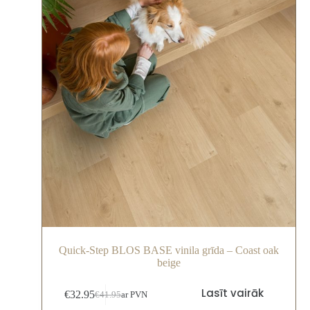
Quick-Step BLOS BASE vinila grīda – Coast oak
beige
Lasīt vairāk
€
32.95
€
41.95
ar PVN