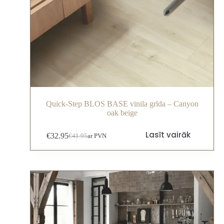
Quick-Step BLOS BASE vinila grīda – Canyon
oak beige
Lasīt vairāk
€
32.95
€
41.95
ar PVN