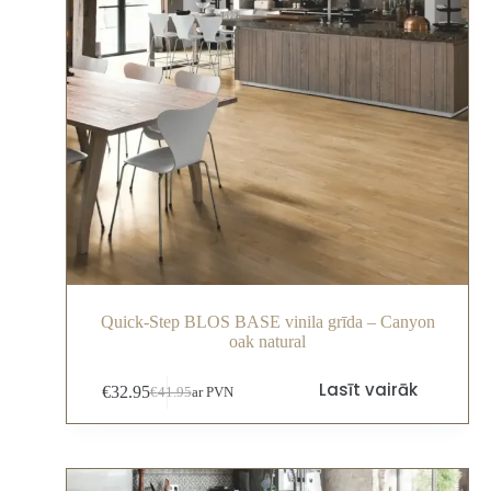
Quick-Step BLOS BASE vinila grīda – Canyon
oak natural
Lasīt vairāk
€
32.95
€
41.95
ar PVN