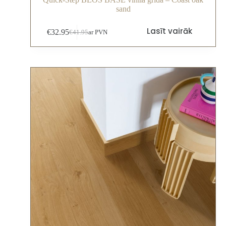
sand
Lasīt vairāk
€
32.95
€
41.95
ar PVN