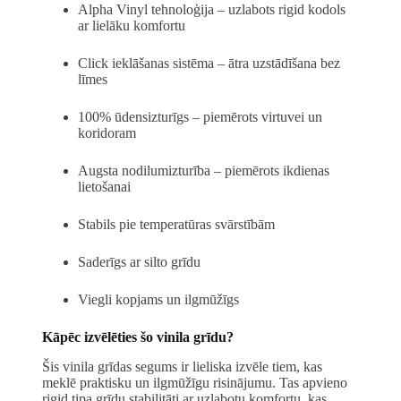
Alpha Vinyl tehnoloģija – uzlabots rigid kodols
ar lielāku komfortu
Click ieklāšanas sistēma – ātra uzstādīšana bez
līmes
100% ūdensizturīgs – piemērots virtuvei un
koridoram
Augsta nodilumizturība – piemērots ikdienas
lietošanai
Stabils pie temperatūras svārstībām
Saderīgs ar silto grīdu
Viegli kopjams un ilgmūžīgs
Kāpēc izvēlēties šo vinila grīdu?
Šis vinila grīdas segums ir lieliska izvēle tiem, kas
meklē praktisku un ilgmūžīgu risinājumu. Tas apvieno
rigid tipa grīdu stabilitāti ar uzlabotu komfortu, kas