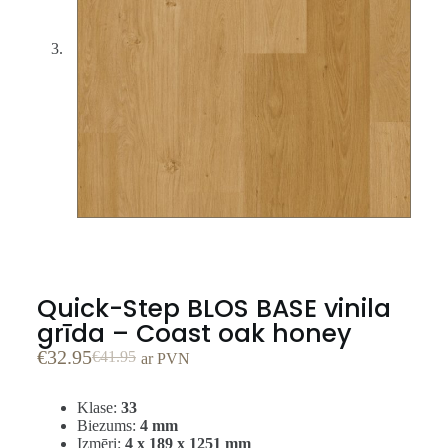
Quick-Step BLOS BASE vinila
grīda – Coast oak honey
€
32.95
€
41.95
ar PVN
Klase:
33
Biezums:
4 mm
Izmēri:
4 x 189 x 1251 mm