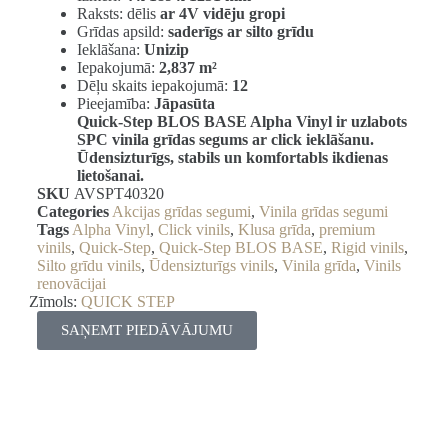
Raksts: dēlis
ar 4V vidēju gropi
Grīdas apsild:
saderīgs ar silto grīdu
Ieklāšana:
Unizip
Iepakojumā:
2,837 m²
Dēļu skaits iepakojumā:
12
Pieejamība:
Jāpasūta
Quick-Step BLOS BASE Alpha Vinyl ir uzlabots
SPC vinila grīdas segums ar click ieklāšanu.
Ūdensizturīgs, stabils un komfortabls ikdienas
lietošanai.
SKU
AVSPT40320
Categories
Akcijas grīdas segumi
,
Vinila grīdas segumi
Tags
Alpha Vinyl
,
Click vinils
,
Klusa grīda
,
premium
vinils
,
Quick-Step
,
Quick-Step BLOS BASE
,
Rigid vinils
,
Silto grīdu vinils
,
Ūdensizturīgs vinils
,
Vinila grīda
,
Vinils
renovācijai
Zīmols:
QUICK STEP
SAŅEMT PIEDĀVĀJUMU