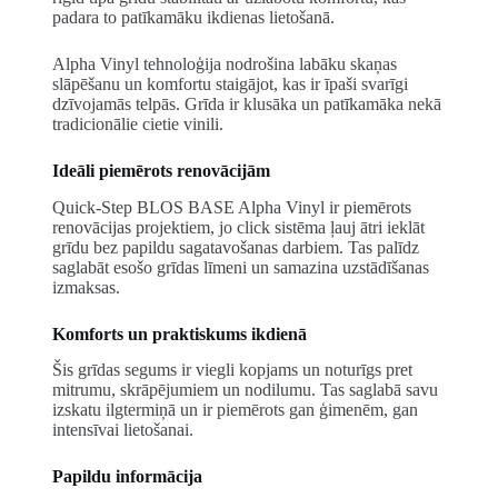
padara to patīkamāku ikdienas lietošanā.
Alpha Vinyl tehnoloģija nodrošina labāku skaņas
slāpēšanu un komfortu staigājot, kas ir īpaši svarīgi
dzīvojamās telpās. Grīda ir klusāka un patīkamāka nekā
tradicionālie cietie vinili.
Ideāli piemērots renovācijām
Quick-Step BLOS BASE Alpha Vinyl ir piemērots
renovācijas projektiem, jo click sistēma ļauj ātri ieklāt
grīdu bez papildu sagatavošanas darbiem. Tas palīdz
saglabāt esošo grīdas līmeni un samazina uzstādīšanas
izmaksas.
Komforts un praktiskums ikdienā
Šis grīdas segums ir viegli kopjams un noturīgs pret
mitrumu, skrāpējumiem un nodilumu. Tas saglabā savu
izskatu ilgtermiņā un ir piemērots gan ģimenēm, gan
intensīvai lietošanai.
Papildu informācija