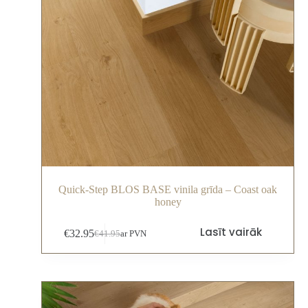
Quick-Step BLOS BASE vinila grīda – Coast oak
honey
Lasīt vairāk
€
32.95
€
41.95
ar PVN