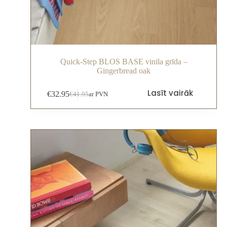
Quick-Step BLOS BASE vinila grīda –
Gingerbread oak
Lasīt vairāk
€
32.95
€
41.95
ar PVN