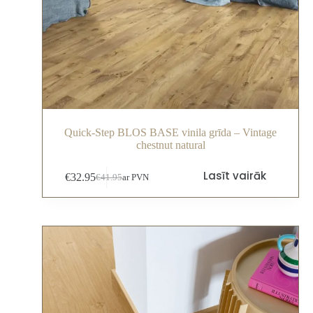
Quick-Step BLOS BASE vinila grīda – Vintage
chestnut natural
Lasīt vairāk
€
32.95
€
41.95
ar PVN