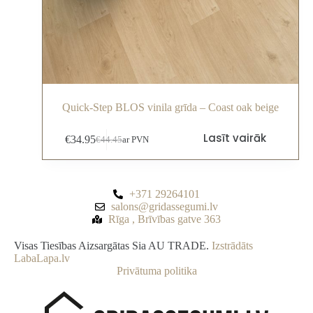
Quick-Step BLOS vinila grīda – Coast oak beige
Lasīt vairāk
€
34.95
€
44.45
ar PVN
+371 29264101
salons@gridassegumi.lv
Rīga , Brīvības gatve 363
Visas Tiesības Aizsargātas Sia AU TRADE.
Izstrādāts
LabaLapa.lv
Privātuma politika