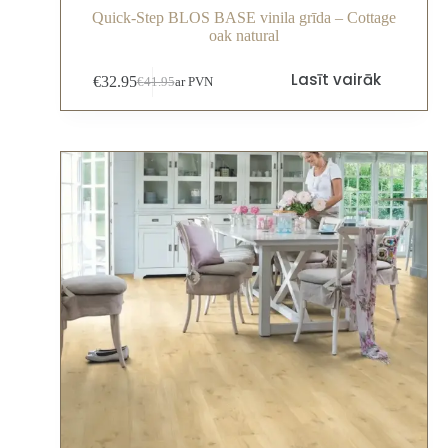
Quick-Step BLOS BASE vinila grīda – Cottage
oak natural
Lasīt vairāk
€
32.95
€
41.95
ar PVN