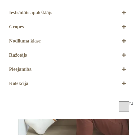
4 mm
4+1 mm
Iestrādāts apakšklājs
Ir
Nav
Gropes
Ar 4V gropēm
Nodiluma klase
33. klase
Ražotājs
QUICK STEP
Pieejamība
Jāpasūta
Kolekcija
Blos
Blos Base