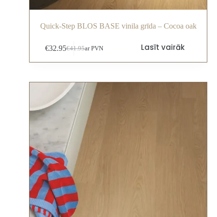
Quick-Step BLOS BASE vinila grīda – Cocoa oak
Lasīt vairāk
€
32.95
€
41.95
ar PVN