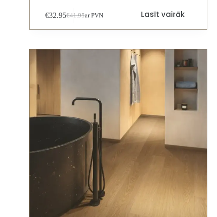
Lasīt vairāk
€
32.95
€
41.95
ar PVN