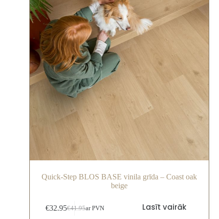
Quick-Step BLOS BASE vinila grīda – Coast oak
beige
Lasīt vairāk
€
32.95
€
41.95
ar PVN