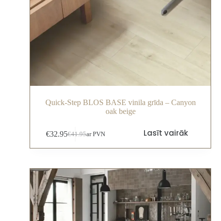
Quick-Step BLOS BASE vinila grīda – Canyon
oak beige
Lasīt vairāk
€
32.95
€
41.95
ar PVN