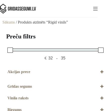
Sākums
/ Produkts atzīmēts “Rigid vinils”
Preču filtrs
€
-
Minimum Price
Maximum Price
Akcijas prece
Akcijas prece
Grīdas segums
Vinils
Vinila raksts
Dēļu
Biezums