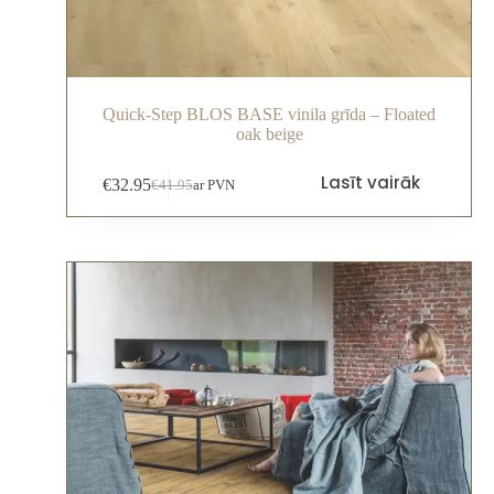
Quick-Step BLOS BASE vinila grīda – Floated
oak beige
Lasīt vairāk
€
32.95
€
41.95
ar PVN