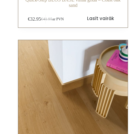
sand
Lasīt vairāk
€
32.95
€
41.95
ar PVN