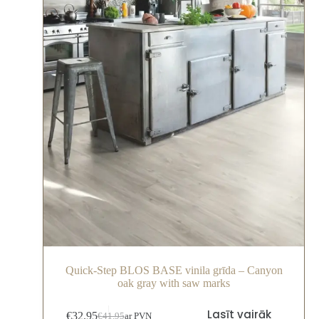
Quick-Step BLOS BASE vinila grīda – Canyon
oak gray with saw marks
Lasīt vairāk
€
32.95
€
41.95
ar PVN