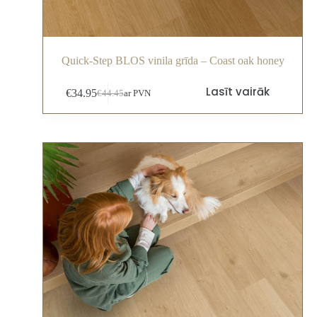
Quick-Step BLOS vinila grīda – Coast oak honey
Lasīt vairāk
€
34.95
€
44.45
ar PVN