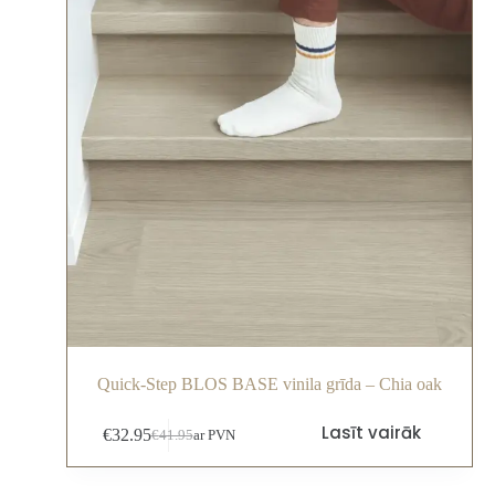
Quick-Step BLOS BASE vinila grīda – Chia oak
Lasīt vairāk
€
32.95
€
41.95
ar PVN