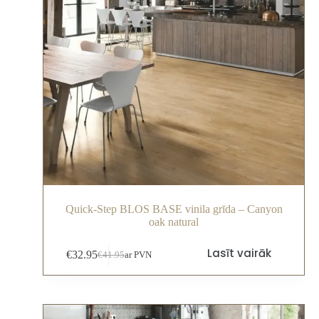
Quick-Step BLOS BASE vinila grīda – Canyon
oak natural
Lasīt vairāk
€
32.95
€
41.95
ar PVN