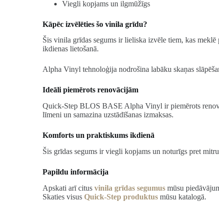
Viegli kopjams un ilgmūžīgs
Kāpēc izvēlēties šo vinila grīdu?
Šis vinila grīdas segums ir lieliska izvēle tiem, kas mekl
ikdienas lietošanā.
Alpha Vinyl tehnoloģija nodrošina labāku skaņas slāpēšanu 
Ideāli piemērots renovācijām
Quick-Step BLOS BASE Alpha Vinyl ir piemērots renovācija
līmeni un samazina uzstādīšanas izmaksas.
Komforts un praktiskums ikdienā
Šis grīdas segums ir viegli kopjams un noturīgs pret mit
Papildu informācija
Apskati arī citus
vinila grīdas segumus
mūsu piedāvāju
Skaties visus
Quick-Step produktus
mūsu katalogā.