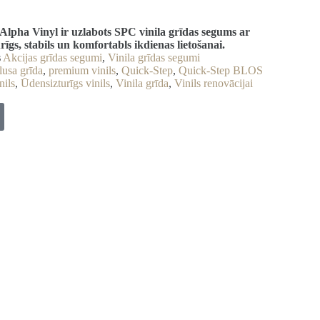
pha Vinyl ir uzlabots SPC vinila grīdas segums ar
rīgs, stabils un komfortabls ikdienas lietošanai.
s
Akcijas grīdas segumi
,
Vinila grīdas segumi
lusa grīda
,
premium vinils
,
Quick-Step
,
Quick-Step BLOS
nils
,
Ūdensizturīgs vinils
,
Vinila grīda
,
Vinils renovācijai