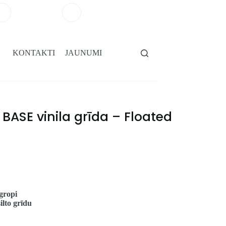
+371 29264101
salons@gridassegumi.lv
KONTAKTI
JAUNUMI
BASE vinila grīda – Floated
gropi
ilto grīdu