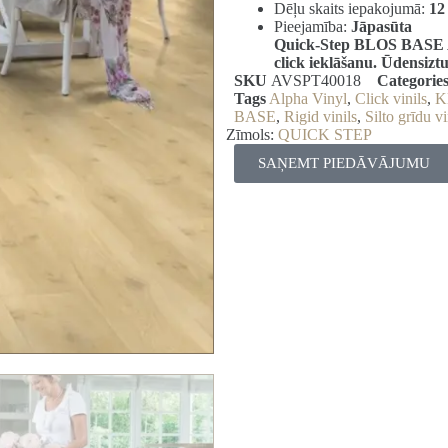
Dēļu skaits iepakojumā:
12
Pieejamība:
Jāpasūta
Quick-Step BLOS BASE Al
click ieklāšanu. Ūdensiztu
SKU
AVSPT40018
Categorie
Tags
Alpha Vinyl
,
Click vinils
,
K
BASE
,
Rigid vinils
,
Silto grīdu vi
Zīmols:
QUICK STEP
SAŅEMT PIEDĀVĀJUMU