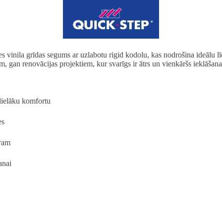
nila grīdas segums ar uzlabotu rigid kodolu, kas nodrošina ideālu līdzsv
 gan renovācijas projektiem, kur svarīgs ir ātrs un vienkāršs ieklāšana
 lielāku komfortu
es
oram
anai