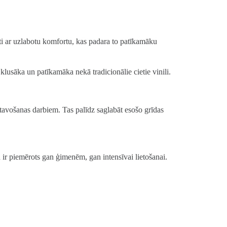
tāti ar uzlabotu komfortu, kas padara to patīkamāku
klusāka un patīkamāka nekā tradicionālie cietie vinili.
tavošanas darbiem. Tas palīdz saglabāt esošo grīdas
ir piemērots gan ģimenēm, gan intensīvai lietošanai.