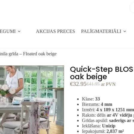
SEGUMI
AKCIJAS PRECES
PALĪGMATERIĀLI
la grīda – Floated oak beige
Quick-Step BLOS 
oak beige
€
32.95
€
41.95
ar PVN
Klase:
33
Biezums:
4 mm
Izmēri:
4 x 189 x 1251 mm
Raksts: dēlis
ar 4V vidēju 
Grīdas apsild:
saderīgs ar s
Ieklāšana:
Unizip
Iepakojumā:
2,837 m²