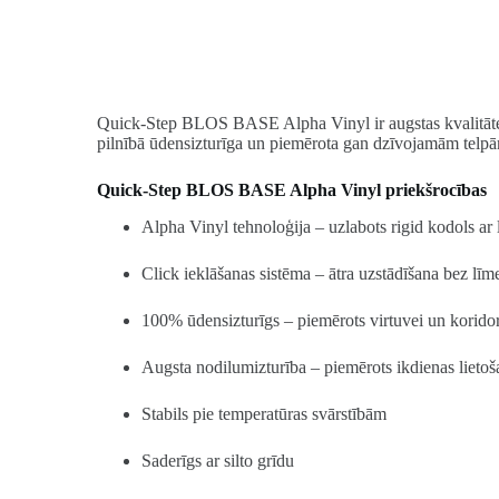
Quick-Step BLOS BASE Alpha Vinyl ir augstas kvalitātes vi
pilnībā ūdensizturīga un piemērota gan dzīvojamām telpām,
Quick-Step BLOS BASE Alpha Vinyl priekšrocības
Alpha Vinyl tehnoloģija – uzlabots rigid kodols ar
Click ieklāšanas sistēma – ātra uzstādīšana bez līm
100% ūdensizturīgs – piemērots virtuvei un korid
Augsta nodilumizturība – piemērots ikdienas lietoš
Stabils pie temperatūras svārstībām
Saderīgs ar silto grīdu