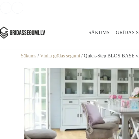
SĀKUMS
GRĪDAS 
Sākums
/
Vinila grīdas segumi
/ Quick-Step BLOS BASE vini