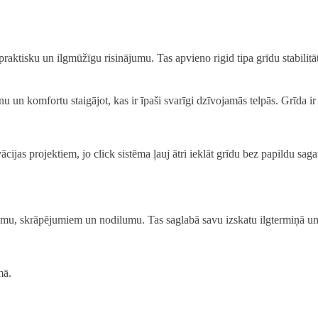
ē praktisku un ilgmūžīgu risinājumu. Tas apvieno rigid tipa grīdu stabili
un komfortu staigājot, kas ir īpaši svarīgi dzīvojamās telpās. Grīda ir 
s projektiem, jo click sistēma ļauj ātri ieklāt grīdu bez papildu saga
rumu, skrāpējumiem un nodilumu. Tas saglabā savu izskatu ilgtermiņā un 
mā.