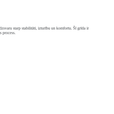
aru starp stabilitāti, izturību un komfortu. Šī grīda ir
s process.