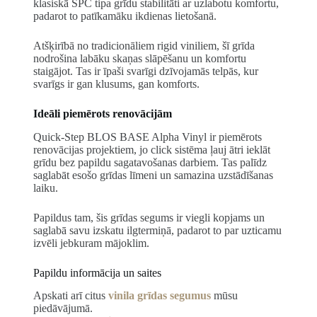
klasiskā SPC tipa grīdu stabilitāti ar uzlabotu komfortu,
padarot to patīkamāku ikdienas lietošanā.
Atšķirībā no tradicionāliem rigid viniliem, šī grīda
nodrošina labāku skaņas slāpēšanu un komfortu
staigājot. Tas ir īpaši svarīgi dzīvojamās telpās, kur
svarīgs ir gan klusums, gan komforts.
Ideāli piemērots renovācijām
Quick-Step BLOS BASE Alpha Vinyl ir piemērots
renovācijas projektiem, jo click sistēma ļauj ātri ieklāt
grīdu bez papildu sagatavošanas darbiem. Tas palīdz
saglabāt esošo grīdas līmeni un samazina uzstādīšanas
laiku.
Papildus tam, šis grīdas segums ir viegli kopjams un
saglabā savu izskatu ilgtermiņā, padarot to par uzticamu
izvēli jebkuram mājoklim.
Papildu informācija un saites
Apskati arī citus
vinila grīdas segumus
mūsu
piedāvājumā.