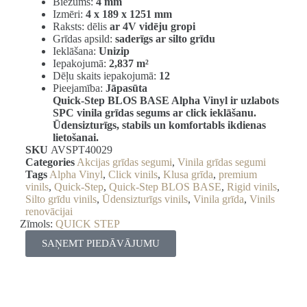
Biezums:
4 mm
Izmēri:
4 x 189 x 1251 mm
Raksts: dēlis
ar 4V vidēju gropi
Grīdas apsild:
saderīgs ar silto grīdu
Ieklāšana:
Unizip
Iepakojumā:
2,837 m²
Dēļu skaits iepakojumā:
12
Pieejamība:
Jāpasūta
Quick-Step BLOS BASE Alpha Vinyl ir uzlabots
SPC vinila grīdas segums ar click ieklāšanu.
Ūdensizturīgs, stabils un komfortabls ikdienas
lietošanai.
SKU
AVSPT40029
Categories
Akcijas grīdas segumi
,
Vinila grīdas segumi
Tags
Alpha Vinyl
,
Click vinils
,
Klusa grīda
,
premium
vinils
,
Quick-Step
,
Quick-Step BLOS BASE
,
Rigid vinils
,
Silto grīdu vinils
,
Ūdensizturīgs vinils
,
Vinila grīda
,
Vinils
renovācijai
Zīmols:
QUICK STEP
SAŅEMT PIEDĀVĀJUMU