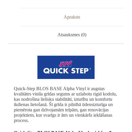
Apraksts
Atsauksmes (0)
Quick-Step BLOS BASE Alpha Vinyl ir augstas
kvalitātes vinila grīdas segums ar uzlabotu rigid kodolu,
kas nodrošina lielisku stabilitāti, izturību un komfortu
ikdienas lietošanā. Šī grīda ir pilnībā ūdensizturīga un
piemērota gan dzīvojamām telpām, gan renovācijas
projektiem, kur svarīgs ir ātrs un vienkāršs ieklāšanas
process.