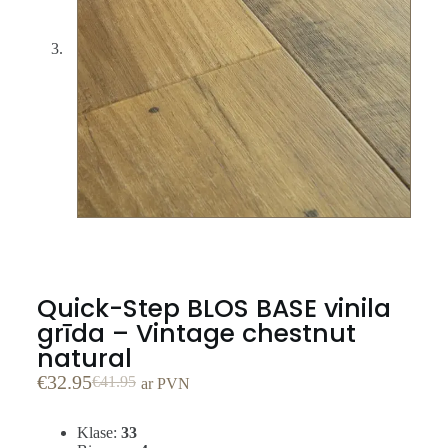
Quick-Step BLOS BASE vinila
grīda – Vintage chestnut
natural
€
32.95
€
41.95
ar PVN
Klase:
33