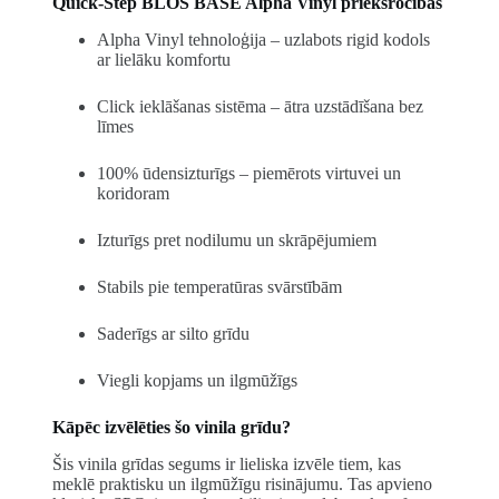
Quick-Step BLOS BASE Alpha Vinyl priekšrocības
Alpha Vinyl tehnoloģija – uzlabots rigid kodols
ar lielāku komfortu
Click ieklāšanas sistēma – ātra uzstādīšana bez
līmes
100% ūdensizturīgs – piemērots virtuvei un
koridoram
Izturīgs pret nodilumu un skrāpējumiem
Stabils pie temperatūras svārstībām
Saderīgs ar silto grīdu
Viegli kopjams un ilgmūžīgs
Kāpēc izvēlēties šo vinila grīdu?
Šis vinila grīdas segums ir lieliska izvēle tiem, kas
meklē praktisku un ilgmūžīgu risinājumu. Tas apvieno