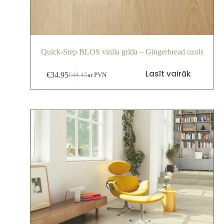
Quick-Step BLOS vinila grīda – Gingerbread ozols
Lasīt vairāk
€
34.95
€
44.45
ar PVN