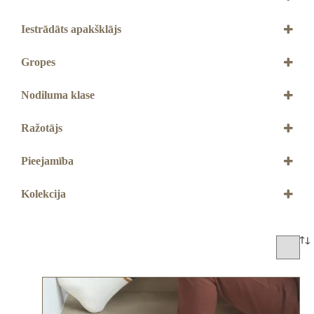
4+1 mm
Iestrādāts apakšklājs
Ir
Gropes
Ar 4V gropēm
Nodiluma klase
33. klase
Ražotājs
QUICK STEP
Pieejamība
Jāpasūta
Kolekcija
Blos
Oro