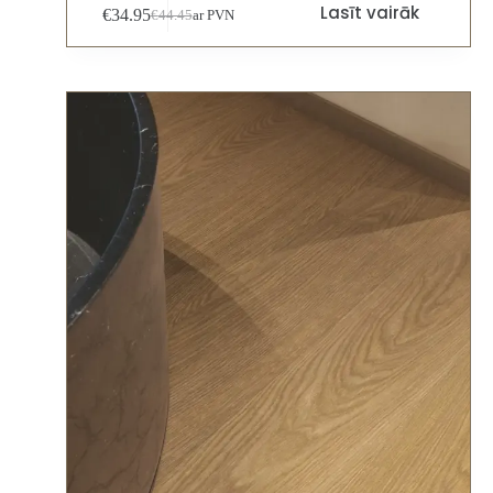
Lasīt vairāk
€
34.95
€
44.45
ar PVN