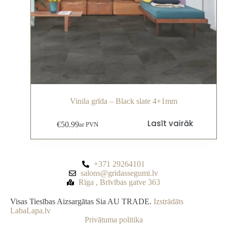
Vinila grīda – Black slate 4+1mm
Lasīt vairāk
€
50.99
ar PVN
+371 29264101
salons@gridassegumi.lv
Rīga , Brīvības gatve 363
Visas Tiesības Aizsargātas Sia AU TRADE.
Izstrādāts
LabaLapa.lv
Privātuma politika