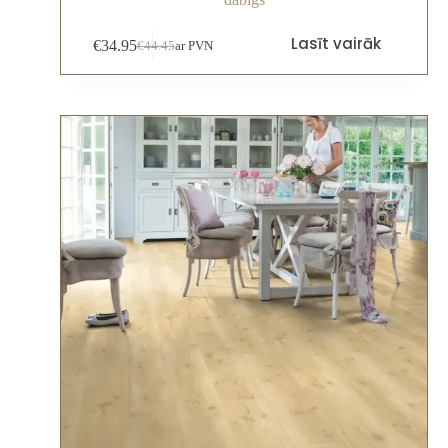
Lasīt vairāk
€
34.95
€
44.45
ar PVN