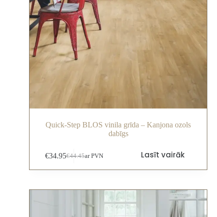
Quick-Step BLOS vinila grīda – Kanjona ozols
dabīgs
Lasīt vairāk
€
34.95
€
44.45
ar PVN