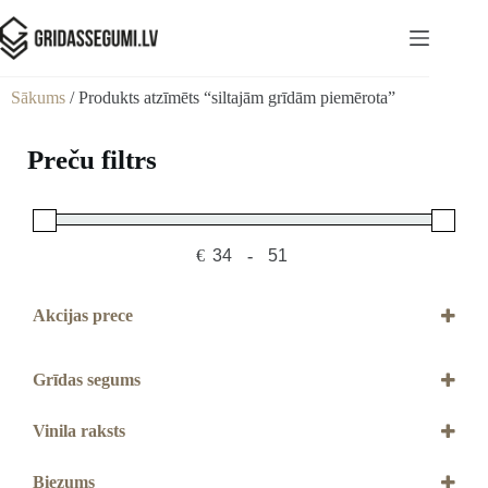
Sākums
/ Produkts atzīmēts “siltajām grīdām piemērota”
Preču filtrs
€
-
Minimum Price
Maximum Price
Akcijas prece
Akcijas prece
Grīdas segums
Vinils
Vinila raksts
Dēļu
Flīžu
Biezums