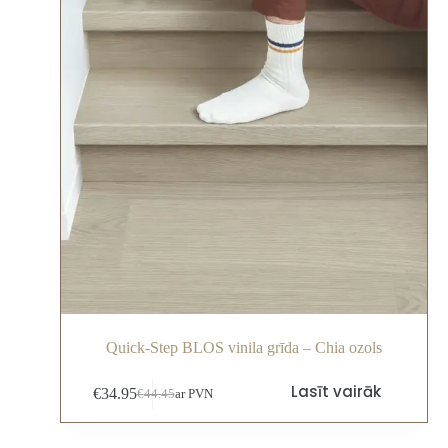
Quick-Step BLOS vinila grīda – Chia ozols
Lasīt vairāk
€
34.95
€
44.45
ar PVN