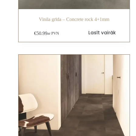
Vinila grīda – Concrete rock 4+1mm
Lasīt vairāk
€
50.99
ar PVN