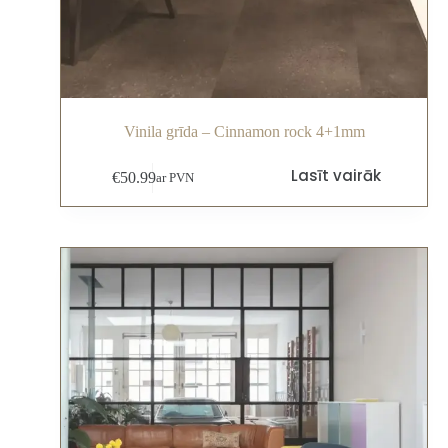
Vinila grīda – Cinnamon rock 4+1mm
Lasīt vairāk
€
50.99
ar PVN