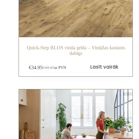
Quick-Step BLOS vinila grīda – Vintāžas kastanis
dabīgs
Lasīt vairāk
€
34.95
€
44.45
ar PVN