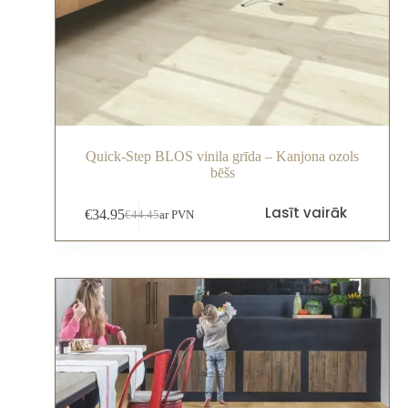
Quick-Step BLOS vinila grīda – Kanjona ozols
bēšs
Lasīt vairāk
€
34.95
€
44.45
ar PVN