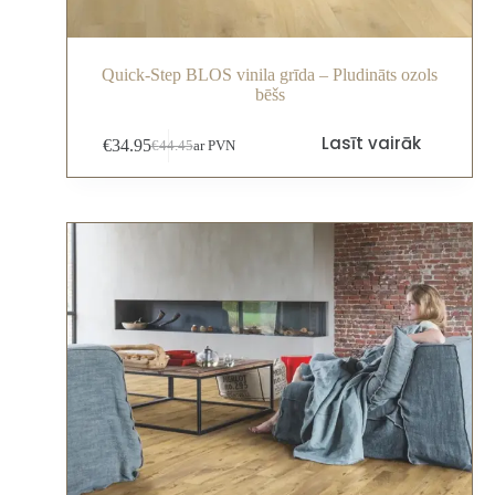
Quick-Step BLOS vinila grīda – Pludināts ozols
bēšs
Lasīt vairāk
€
34.95
€
44.45
ar PVN