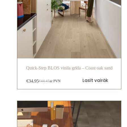
Quick-Step BLOS vinila grīda – Coast oak sand
Lasīt vairāk
€
34.95
€
44.45
ar PVN