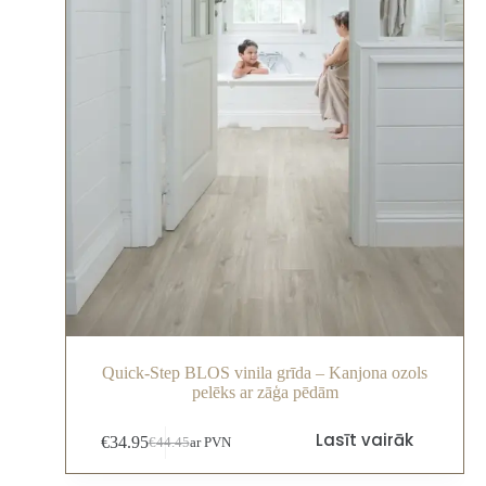
Quick-Step BLOS vinila grīda – Kanjona ozols
pelēks ar zāģa pēdām
Lasīt vairāk
€
34.95
€
44.45
ar PVN