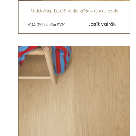
Quick-Step BLOS vinila grīda – Cocoa ozols
Lasīt vairāk
€
34.95
€
44.45
ar PVN