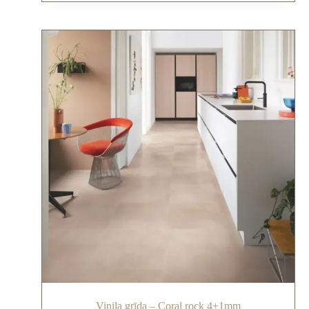
Vinila grīda – Coral rock 4+1mm