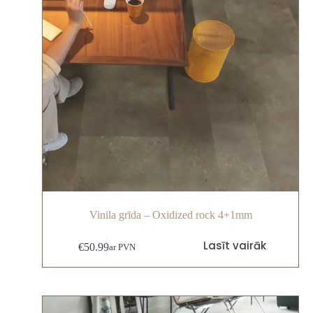
Vinila grīda – Oxidized rock 4+1mm
Lasīt vairāk
€
50.99
ar PVN