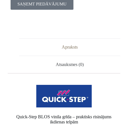
SAŅEMT PIEDĀVĀJUMU
Apraksts
Atsauksmes (0)
Quick-Step BLOS vinila grīda – praktisks risinājums
ikdienas telpām