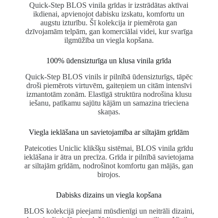
Quick-Step
BLOS vinila grīdas ir izstrādātas aktīvai
ikdienai, apvienojot dabisku izskatu, komfortu un
augstu izturību. Šī kolekcija ir piemērota gan
dzīvojamām telpām, gan komerciālai videi, kur svarīga
ilgmūžība un viegla kopšana.
100% ūdensizturīga un klusa vinila grīda
Quick-Step BLOS vinils ir pilnībā ūdensizturīgs, tāpēc
droši piemērots virtuvēm, gaiteņiem un citām intensīvi
izmantotām zonām. Elastīgā struktūra nodrošina klusu
iešanu, patīkamu sajūtu kājām un samazina trieciena
skaņas.
Viegla ieklāšana un savietojamība ar siltajām grīdām
Pateicoties Uniclic klikšķu sistēmai, BLOS vinila grīdu
ieklāšana ir ātra un precīza. Grīda ir pilnībā savietojama
ar siltajām grīdām, nodrošinot komfortu gan mājās, gan
birojos.
Dabisks dizains un viegla kopšana
BLOS kolekcijā pieejami mūsdienīgi un neitrāli dizaini,