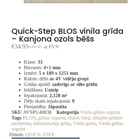
Quick-Step BLOS vinila grīda
– Kanjona ozols bēšs
€
34.95
€
44.45
ar PVN
Klase:
33
Biezums:
4+1 mm
Izmēri:
5 x 189 x 1251 mm
Raksts: dēlis
ar 4V vidēju gropi
Grīdas apsild:
saderīgs ar silto grīdu
Ieklāšana:
Unizip
Iepakojumā:
2,128 m²
Dēļu skaits iepakojumā:
9
Pieejamība:
Jāpasūta
SKU
AVSPU40038
Kategorija
Vinila grīdas segumi
Tags
BLOS
,
grīdas segumi
,
Quick-Step
,
siltajām grīdām
piemērota
,
ūdensizturīga grīda
,
Vinila grīda
,
Vinila grīdas
segumi
Zīmols:
QUICK STEP