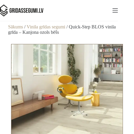
Sākums
/
Vinila grīdas segumi
/ Quick-Step BLOS vinila
grīda – Kanjona ozols bēšs