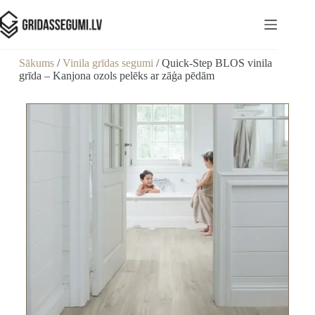
Sākums
/
Vinila grīdas segumi
/ Quick-Step BLOS vinila
grīda – Kanjona ozols pelēks ar zāģa pēdām