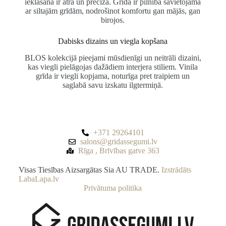
ieklāšana ir ātra un precīza. Grīda ir pilnībā savietojama
ar siltajām grīdām, nodrošinot komfortu gan mājās, gan
birojos.
Dabisks dizains un viegla kopšana
BLOS kolekcijā pieejami mūsdienīgi un neitrāli dizaini,
kas viegli pielāgojas dažādiem interjera stiliem. Vinila
grīda ir viegli kopjama, noturīga pret traipiem un
saglabā savu izskatu ilgtermiņā.
+371 29264101
salons@gridassegumi.lv
Rīga , Brīvības gatve 363
Visas Tiesības Aizsargātas Sia AU TRADE.
Izstrādāts
LabaLapa.lv
Privātuma politika