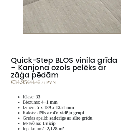
Quick-Step BLOS vinila grīda
– Kanjona ozols pelēks ar
zāģa pēdām
€
34.95
€
44.45
ar PVN
Klase:
33
Biezums:
4+1 mm
Izmēri:
5 x 189 x 1251 mm
Raksts: dēlis
ar 4V vidēju gropi
Grīdas apsild:
saderīgs ar silto grīdu
Ieklāšana:
Unizip
Iepakojumā:
2,128 m²