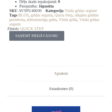
Dēļu skaits iepakojumā:
9
Pieejamība:
Jāpasūta
SKU
AVSPU40030
Kategorija
Vinila grīdas segumi
Tags
BLOS
,
grīdas segumi
,
Quick-Step
,
siltajām grīdām
piemērota
,
ūdensizturīga grīda
,
Vinila grīda
,
Vinila grīdas
segumi
Zīmols:
QUICK STEP
SAŅEMT PIEDĀVĀJUMU
Apraksts
Atsauksmes (0)