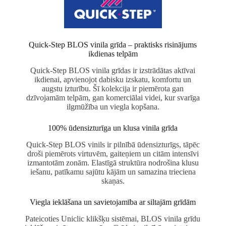
Quick-Step BLOS vinila grīda – praktisks risinājums
ikdienas telpām
Quick-Step
BLOS vinila grīdas ir izstrādātas aktīvai
ikdienai, apvienojot dabisku izskatu, komfortu un
augstu izturību. Šī kolekcija ir piemērota gan
dzīvojamām telpām, gan komerciālai videi, kur svarīga
ilgmūžība un viegla kopšana.
100% ūdensizturīga un klusa vinila grīda
Quick-Step BLOS vinils ir pilnībā ūdensizturīgs, tāpēc
droši piemērots virtuvēm, gaiteņiem un citām intensīvi
izmantotām zonām. Elastīgā struktūra nodrošina klusu
iešanu, patīkamu sajūtu kājām un samazina trieciena
skaņas.
Viegla ieklāšana un savietojamība ar siltajām grīdām
Pateicoties Uniclic klikšķu sistēmai, BLOS vinila grīdu