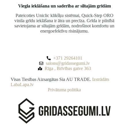
Viegla ieklāšana un saderība ar siltajām grīdām
Pateicoties Uniclic klikšķu sistēmai, Quick-Step ORO
vinila grīdu ieklāšana ir ātra un precīza. Grīda ir pilnībā
savietojama ar siltajām grīdām, nodrošinot komfortu un
energoefektīvu risinājumu.
+371 29264101
salons@gridassegumi.lv
Rīga , Brīvības gatve 363
Visas Tiesības Aizsargātas Sia AU TRADE.
Izstrādāts
LabaLapa.lv
Privātuma politika