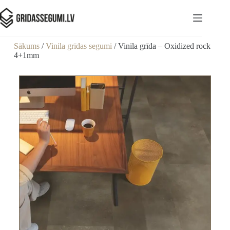
Sākums
/
Vinila grīdas segumi
/ Vinila grīda – Oxidized rock
4+1mm