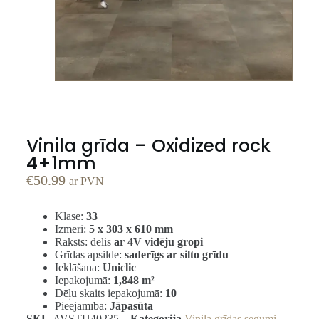
Vinila grīda – Oxidized rock
4+1mm
€
50.99
ar PVN
Klase:
33
Izmēri:
5 x 303 x 610 mm
Raksts: dēlis
ar 4V vidēju gropi
Grīdas apsilde:
saderīgs ar silto grīdu
Ieklāšana:
Uniclic
Iepakojumā:
1,848
m²
Dēļu skaits iepakojumā:
10
Pieejamība:
Jāpasūta
SKU
AVSTU40235
Kategorija
Vinila grīdas segumi