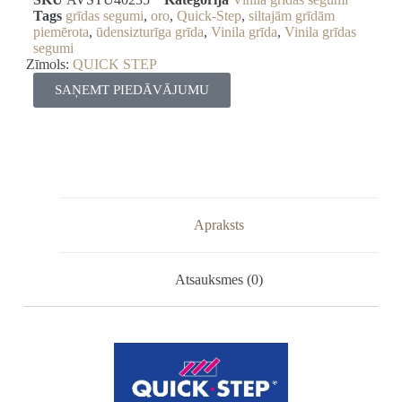
Tags
grīdas segumi
,
oro
,
Quick-Step
,
siltajām grīdām
piemērota
,
ūdensizturīga grīda
,
Vinila grīda
,
Vinila grīdas
segumi
Zīmols:
QUICK STEP
SAŅEMT PIEDĀVĀJUMU
Apraksts
Atsauksmes (0)