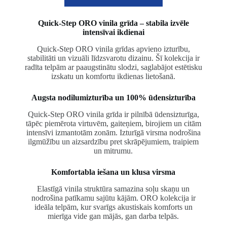
Quick-Step ORO vinila grīda – stabila izvēle
intensīvai ikdienai
Quick-Step
ORO vinila grīdas apvieno izturību,
stabilitāti un vizuāli līdzsvarotu dizainu. Šī kolekcija ir
radīta telpām ar paaugstinātu slodzi, saglabājot estētisku
izskatu un komfortu ikdienas lietošanā.
Augsta nodilumizturība un 100% ūdensizturība
Quick-Step ORO vinila grīda ir pilnībā ūdensizturīga,
tāpēc piemērota virtuvēm, gaiteņiem, birojiem un citām
intensīvi izmantotām zonām. Izturīgā virsma nodrošina
ilgmūžību un aizsardzību pret skrāpējumiem, traipiem
un mitrumu.
Komfortabla iešana un klusa virsma
Elastīgā vinila struktūra samazina soļu skaņu un
nodrošina patīkamu sajūtu kājām. ORO kolekcija ir
ideāla telpām, kur svarīgs akustiskais komforts un
mierīga vide gan mājās, gan darba telpās.