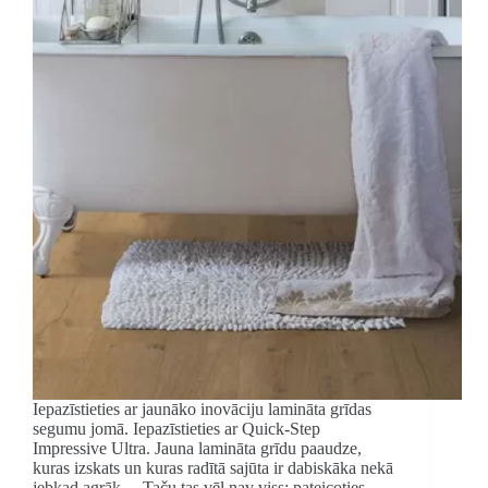
Iepazīstieties ar jaunāko inovāciju lamināta grīdas
segumu jomā. Iepazīstieties ar Quick-Step
Impressive Ultra. Jauna lamināta grīdu paaudze,
kuras izskats un kuras radītā sajūta ir dabiskāka nekā
jebkad agrāk… Taču tas vēl nav viss: pateicoties