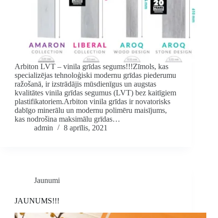
Arbiton LVT – vinila grīdas segums!!!Zīmols, kas
specializējas tehnoloģiski modernu grīdas piederumu
ražošanā, ir izstrādājis mūsdienīgus un augstas
kvalitātes vinila grīdas segumus (LVT) bez kaitīgiem
plastifikatoriem.Arbiton vinila grīdas ir novatorisks
dabīgo minerālu un modernu polimēru maisījums,
kas nodrošina maksimālu grīdas…
admin
8 aprīlis, 2021
Jaunumi
JAUNUMS!!!