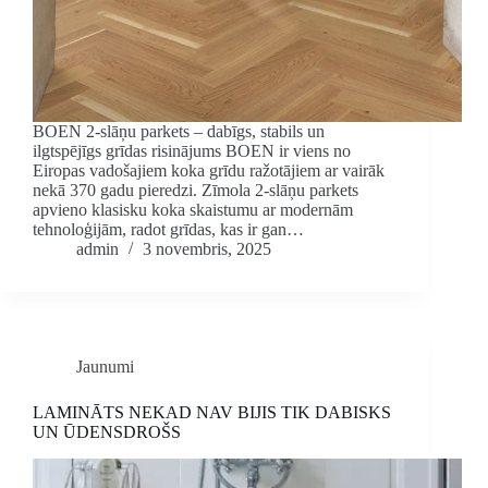
BOEN 2-slāņu parkets – dabīgs, stabils un
ilgtspējīgs grīdas risinājums BOEN ir viens no
Eiropas vadošajiem koka grīdu ražotājiem ar vairāk
nekā 370 gadu pieredzi. Zīmola 2-slāņu parkets
apvieno klasisku koka skaistumu ar modernām
tehnoloģijām, radot grīdas, kas ir gan…
admin
3 novembris, 2025
Jaunumi
LAMINĀTS NEKAD NAV BIJIS TIK DABISKS
UN ŪDENSDROŠS