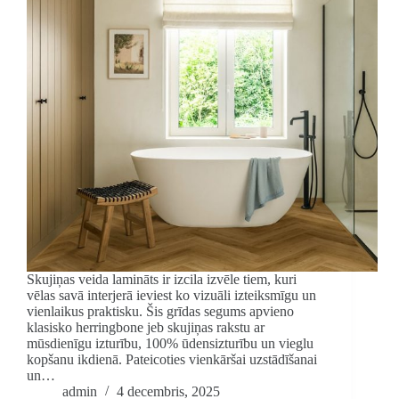
Skujiņas veida lamināts ir izcila izvēle tiem, kuri
vēlas savā interjerā ieviest ko vizuāli izteiksmīgu un
vienlaikus praktisku. Šis grīdas segums apvieno
klasisko herringbone jeb skujiņas rakstu ar
mūsdienīgu izturību, 100% ūdensizturību un vieglu
kopšanu ikdienā. Pateicoties vienkāršai uzstādīšanai
un…
admin
4 decembris, 2025