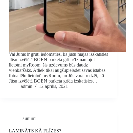
Vai Jums ir grūti iedomāties, kā jūsu mājās izskatīsies
Jūsu izvēlētā BOEN parketa grīda?Izmantojot
lietotni myRoom, šis uzdevums būs daudz
vienkāršāks. Atliek tikai augšupielādēt savas istabas
fotoattēlu lietotnē myRoom, un Jūs varat redzēt, kā
Jūsu izvēlētā BOEN parketa grīda izskatīsies…
admin
12 aprīlis, 2021
Jaunumi
LAMINĀTS KĀ FLĪZES?