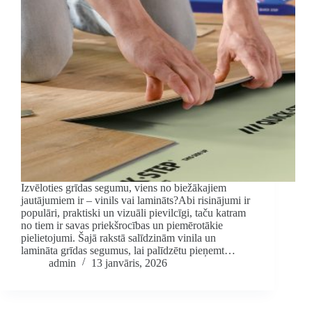
Izvēloties grīdas segumu, viens no biežākajiem
jautājumiem ir – vinils vai lamināts?Abi risinājumi ir
populāri, praktiski un vizuāli pievilcīgi, taču katram
no tiem ir savas priekšrocības un piemērotākie
pielietojumi. Šajā rakstā salīdzinām vinila un
lamināta grīdas segumus, lai palīdzētu pieņemt…
admin
13 janvāris, 2026