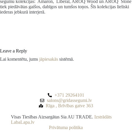
segumu kolekcijas: Amaron, Liberal, AROQ Wood un AROQ Stone
tiek piedāvātas gaišos, dabīgos un tumšos toņos. Šīs kolekcijas lieliski
iederas jebkurā interjerā.
Leave a Reply
Lai komentētu, jums
jāpiesakās
sistēmā.
+371 29264101
salons@gridassegumi.lv
Rīga , Brīvības gatve 363
Visas Tiesības Aizsargātas Sia AU TRADE.
Izstrādāts
LabaLapa.lv
Privātuma politika