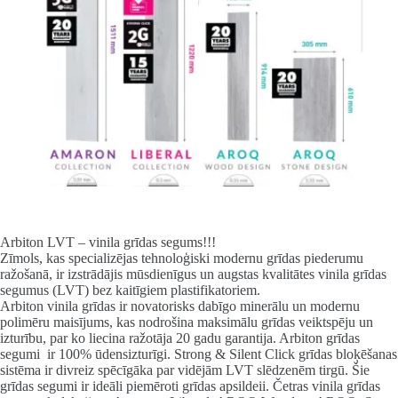
Arbiton LVT – vinila grīdas segums!!!
Zīmols, kas specializējas tehnoloģiski modernu grīdas piederumu
ražošanā, ir izstrādājis mūsdienīgus un augstas kvalitātes vinila grīdas
segumus (LVT) bez kaitīgiem plastifikatoriem.
Arbiton vinila grīdas ir novatorisks dabīgo minerālu un modernu
polimēru maisījums, kas nodrošina maksimālu grīdas veiktspēju un
izturību, par ko liecina ražotāja 20 gadu garantija. Arbiton grīdas
segumi ir 100% ūdensizturīgi. Strong & Silent Click grīdas bloķēšanas
sistēma ir divreiz spēcīgāka par vidējām LVT slēdzenēm tirgū. Šie
grīdas segumi ir ideāli piemēroti grīdas apsildeii. Četras vinila grīdas