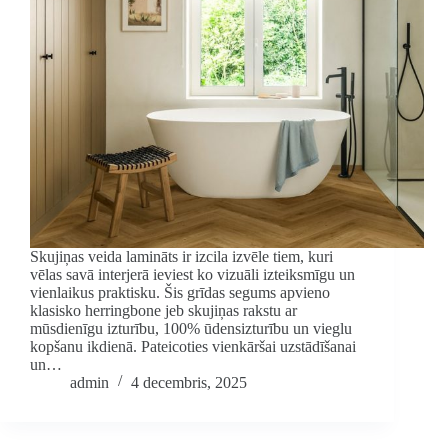
Skujiņas veida lamināts ir izcila izvēle tiem, kuri
vēlas savā interjerā ieviest ko vizuāli izteiksmīgu un
vienlaikus praktisku. Šis grīdas segums apvieno
klasisko herringbone jeb skujiņas rakstu ar
mūsdienīgu izturību, 100% ūdensizturību un vieglu
kopšanu ikdienā. Pateicoties vienkāršai uzstādīšanai
un…
admin
4 decembris, 2025