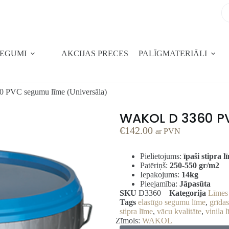
SEGUMI
AKCIJAS PRECES
PALĪGMATERIĀLI
PVC segumu līme (Universāla)
WAKOL D 3360 PV
€
142.00
ar PVN
Pielietojums:
īpaši stipra 
Patēriņš:
250-550 gr/m2
Iepakojums:
14kg
Pieejamība:
Jāpasūta
SKU
D3360
Kategorija
Līmes 
Tags
elastīgo segumu līme
,
grīdas
stipra līme
,
vācu kvalitāte
,
vinila 
Zīmols:
WAKOL