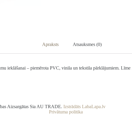
Apraksts
Atsauksmes (0)
 ieklāšanai – piemērota PVC, vinila un tekstila pārklājumiem. Līme nod
sības Aizsargātas Sia AU TRADE.
Izstrādāts LabaLapa.lv
Privātuma politika