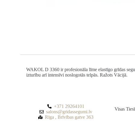
WAKOL D 3360 ir profesionāla līme elastīgo grīdas segumu
izturību arī intensīvi noslogotās telpās. Ražots Vācijā.
+371 29264101
Visas Tie
salons@gridassegumi.lv
Rīga , Brīvības gatve 363