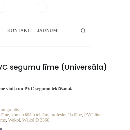
+371 29264101
salons@gridassegumi.lv
KONTAKTI
JAUNUMI
C segumu līme (Universāla)
līme vinila un PVC segumu ieklāšanai.
un gruntis
 līme
,
komerciālām telpām
,
profesionāla līme
,
PVC līme
,
līme
,
Wakol
,
Wakol D 3360