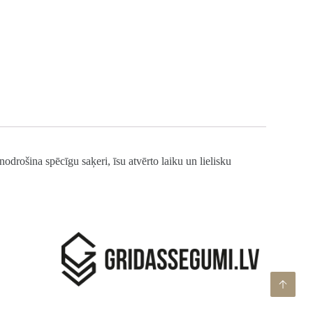
rošina spēcīgu saķeri, īsu atvērto laiku un lielisku