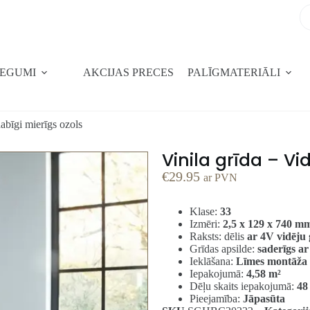
SEGUMI
AKCIJAS PRECES
PALĪGMATERIĀLI
dabīgi mierīgs ozols
Vinila grīda – Vi
€
29.95
ar PVN
Klase:
33
Izmēri:
2,5 x 129 x 740 m
Raksts: dēlis
ar 4V vidēju 
Grīdas apsilde:
saderīgs ar
Ieklāšana:
Līmes montāža
Iepakojumā:
4,58
m²
Dēļu skaits iepakojumā:
48
Pieejamība:
Jāpasūta