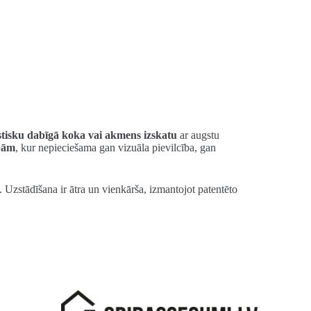
istisku dabīgā koka vai akmens izskatu
ar augstu
bām
, kur nepieciešama gan vizuāla pievilcība, gan
 Uzstādīšana ir ātra un vienkārša, izmantojot patentēto