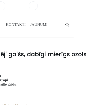
+371 29264101
salons@gridassegumi.lv
KONTAKTI
JAUNUMI
dēji gaišs, dabīgi mierīgs ozols
m
gropi
 silto grīdu