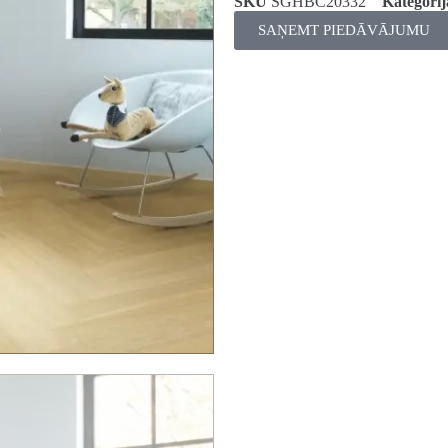
SKU
SGHBC20332
Kategorij
SAŅEMT PIEDĀVĀJUMU