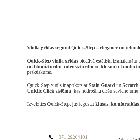
Vinila grīdas segumi Quick-Step – elegance un tehno
Quick-Step vinila grīdas
piedāvā estētiski izsmalcinātu 
nodilumizturību
,
ūdensizturību
un
klusuma komfort
praktiskums.
Quick-Step vinils ir aprīkots ar
Stain Guard
un
Scratch
Uniclic Click sistēmu
, kas nodrošina ciešu savienojumu u
Izvēloties Quick-Step, jūs iegūstat
klusas, komfortablas 
+371 29264101
Visas Tie