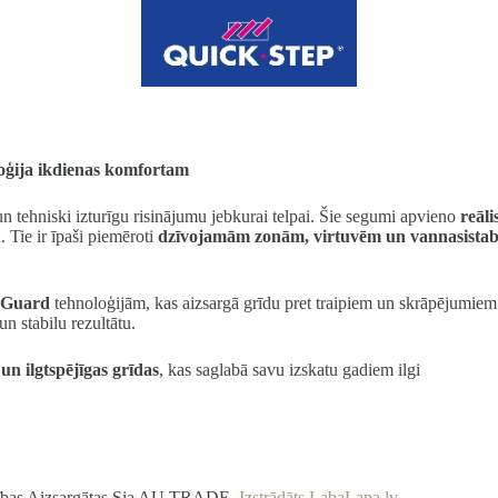
loģija ikdienas komfortam
un tehniski izturīgu risinājumu jebkurai telpai. Šie segumi apvieno
reāl
u
. Tie ir īpaši piemēroti
dzīvojamām zonām, virtuvēm un vannasista
 Guard
tehnoloģijām, kas aizsargā grīdu pret traipiem un skrāpējumiem.
n stabilu rezultātu.
un ilgtspējīgas grīdas
, kas saglabā savu izskatu gadiem ilgi
sības Aizsargātas Sia AU TRADE.
Izstrādāts LabaLapa.lv