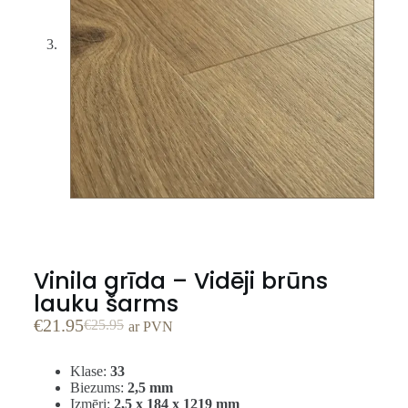
Vinila grīda – Vidēji brūns
lauku šarms
€
21.95
€
25.95
ar PVN
Klase:
33
Biezums:
2,5 mm
Izmēri:
2,5 x 184 x 1219 mm