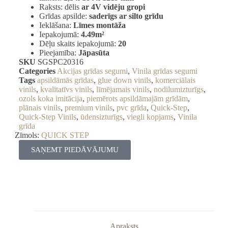
Raksts: dēlis
ar 4V vidēju gropi
Grīdas apsilde:
saderīgs ar silto grīdu
Ieklāšana:
Līmes montāža
Iepakojumā:
4.49m²
Dēļu skaits iepakojumā:
20
Pieejamība:
Jāpasūta
SKU
SGSPC20316
Categories
Akcijas grīdas segumi
,
Vinila grīdas segumi
Tags
apsildāmās grīdas
,
glue down vinils
,
komerciālais
vinils
,
kvalitatīvs vinils
,
līmējamais vinils
,
nodilumizturīgs
,
ozols koka imitācija
,
piemērots apsildāmajām grīdām
,
plānais vinils
,
premium vinils
,
pvc grīda
,
Quick-Step
,
Quick-Step Vinils
,
ūdensizturīgs
,
viegli kopjams
,
Vinila
grīda
Zīmols:
QUICK STEP
SAŅEMT PIEDĀVĀJUMU
Apraksts