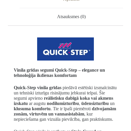
Atsauksmes (0)
Vinila grīdas segumi Quick-Step – elegance un
tehnoloģija ikdienas komfortam
Quick-Step vinila grīdas
piedāvā estētiski izsmalcinātu
un tehniski izturīgu risinājumu jebkurai telpai. Šie
segumi apvieno
reālistisku dabīgā koka vai akmens
izskatu
ar augstu
nodilumizturību
,
ūdensizturību
un
klusuma komfortu
. Tie ir īpaši piemēroti
dzīvojamām
zonām, virtuvēm un vannasistabām
, kur
nepieciešama gan vizuāla pievilcība, gan praktiskums.