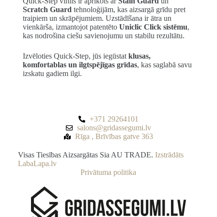
Quick-Step vinils ir aprīkots ar
Stain Guard
un
Scratch Guard
tehnoloģijām, kas aizsargā grīdu pret
traipiem un skrāpējumiem. Uzstādīšana ir ātra un
vienkārša, izmantojot patentēto
Uniclic Click sistēmu
,
kas nodrošina ciešu savienojumu un stabilu rezultātu.
Izvēloties Quick-Step, jūs iegūstat
klusas,
komfortablas un ilgtspējīgas grīdas
, kas saglabā savu
izskatu gadiem ilgi.
+371 29264101
salons@gridassegumi.lv
Rīga , Brīvības gatve 363
Visas Tiesības Aizsargātas Sia AU TRADE.
Izstrādāts
LabaLapa.lv
Privātuma politika