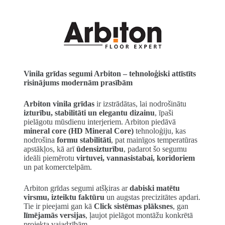
Vinila grīdas segumi Arbiton – tehnoloģiski attīstīts
risinājums modernām prasībām
Arbiton vinila grīdas
ir izstrādātas, lai nodrošinātu
izturību, stabilitāti un elegantu dizainu
, īpaši
pielāgotu mūsdienu interjeriem. Arbiton piedāvā
mineral core (HD Mineral Core)
tehnoloģiju, kas
nodrošina
formu stabilitāti
, pat mainīgos temperatūras
apstākļos, kā arī
ūdensizturību
, padarot šo segumu
ideāli piemērotu
virtuvei, vannasistabai, koridoriem
un pat komerctelpām.
Arbiton grīdas segumi atšķiras ar
dabiski matētu
virsmu, izteiktu faktūru
un augstas precizitātes apdari.
Tie ir pieejami gan kā
Click sistēmas plāksnes
, gan
līmējamās versijas
, ļaujot pielāgot montāžu konkrētā
projekta vajadzībām.