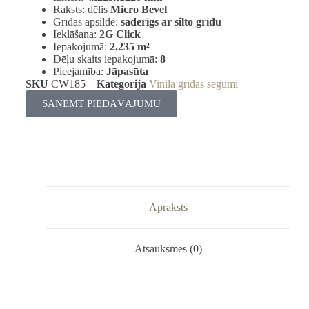
Raksts: dēlis
Micro Bevel
Grīdas apsilde:
saderīgs ar silto grīdu
Ieklāšana:
2G Click
Iepakojumā:
2.235 m²
Dēļu skaits iepakojumā:
8
Pieejamība:
Jāpasūta
SKU
CW185
Kategorija
Vinila grīdas segumi
SAŅEMT PIEDĀVĀJUMU
Apraksts
Atsauksmes (0)