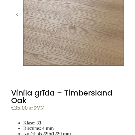
Vinila grīda – Timbersland
Oak
€
35.00
ar PVN
Klase:
33
Biezums:
4 mm
Izmēri:
4x229x1220 mm