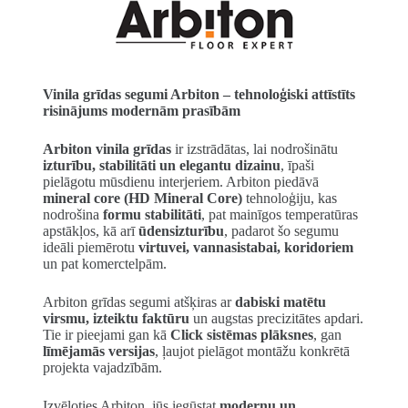
Vinila grīdas segumi Arbiton – tehnoloģiski attīstīts
risinājums modernām prasībām
Arbiton vinila grīdas
ir izstrādātas, lai nodrošinātu
izturību, stabilitāti un elegantu dizainu
, īpaši
pielāgotu mūsdienu interjeriem. Arbiton piedāvā
mineral core (HD Mineral Core)
tehnoloģiju, kas
nodrošina
formu stabilitāti
, pat mainīgos temperatūras
apstākļos, kā arī
ūdensizturību
, padarot šo segumu
ideāli piemērotu
virtuvei, vannasistabai, koridoriem
un pat komerctelpām.
Arbiton grīdas segumi atšķiras ar
dabiski matētu
virsmu, izteiktu faktūru
un augstas precizitātes apdari.
Tie ir pieejami gan kā
Click sistēmas plāksnes
, gan
līmējamās versijas
, ļaujot pielāgot montāžu konkrētā
projekta vajadzībām.
Izvēloties Arbiton, jūs iegūstat
modernu un