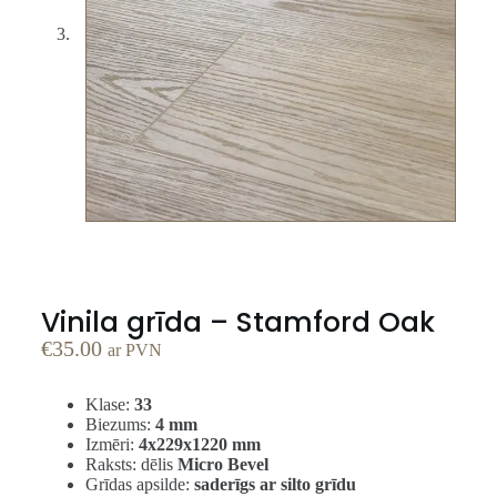
Vinila grīda – Stamford Oak
€
35.00
ar PVN
Klase:
33
Biezums:
4 mm
Izmēri:
4x229x1220 mm
Raksts: dēlis
Micro Bevel
Grīdas apsilde:
saderīgs ar silto grīdu