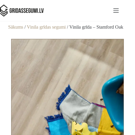
Sākums
/
Vinila grīdas segumi
/ Vinila grīda – Stamford Oak