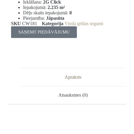
Ieklāšana:
2G Click
Iepakojumā:
2.235 m²
Dēļu skaits iepakojumā:
8
Pieejamība:
Jāpasūta
SKU
CW181
Kategorija
Vinila grīdas segumi
SAŅEMT PIEDĀVĀJUMU
Apraksts
Atsauksmes (0)