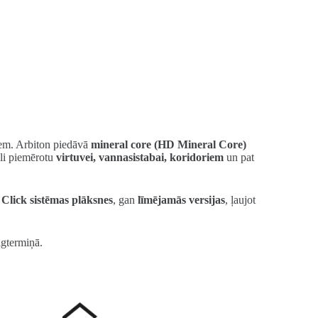
riem. Arbiton piedāvā
mineral core (HD Mineral Core)
āli piemērotu
virtuvei, vannasistabai, koridoriem
un pat
ā
Click sistēmas plāksnes
, gan
līmējamās versijas
, ļaujot
ilgtermiņā.