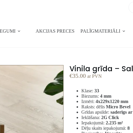
SEGUMI
AKCIJAS PRECES
PALĪGMATERIĀLI
Vinila grīda – S
€
35.00
ar PVN
Klase:
33
Biezums:
4 mm
Izmēri:
4x229x1220 mm
Raksts: dēlis
Micro Bevel
Grīdas apsilde:
saderīgs ar
Ieklāšana:
2G Click
Iepakojumā:
2.235 m²
Dēļu skaits iepakojumā:
8