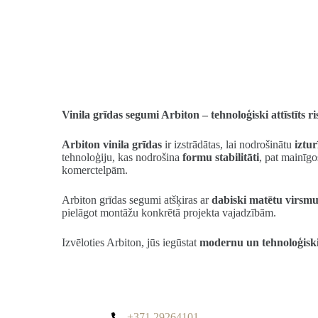
Vinila grīdas segumi Arbiton – tehnoloģiski attīstīt
Arbiton vinila grīdas
ir izstrādātas, lai nodrošinātu
iztur
tehnoloģiju, kas nodrošina
formu stabilitāti
, pat mainīgo
komerctelpām.
Arbiton grīdas segumi atšķiras ar
dabiski matētu virsmu,
pielāgot montāžu konkrētā projekta vajadzībām.
Izvēloties Arbiton, jūs iegūstat
modernu un tehnoloģisk
+371 29264101