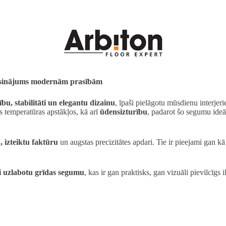
s risinājums modernām prasībām
ību, stabilitāti un elegantu dizainu
, īpaši pielāgotu mūsdienu interje
s temperatūras apstākļos, kā arī
ūdensizturību
, padarot šo segumu ide
 izteiktu faktūru
un augstas precizitātes apdari. Tie ir pieejami gan k
i uzlabotu grīdas segumu
, kas ir gan praktisks, gan vizuāli pievilcīgs 