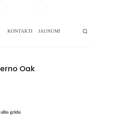
+371 29264101
salons@gridassegumi.lv
KONTAKTI
JAUNUMI
alerno Oak
 silto grīdu