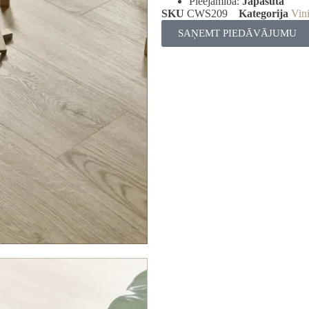
Pieejamība:
Jāpasūta
SKU
CWS209
Kategorija
Vini
SAŅEMT PIEDĀVĀJUMU