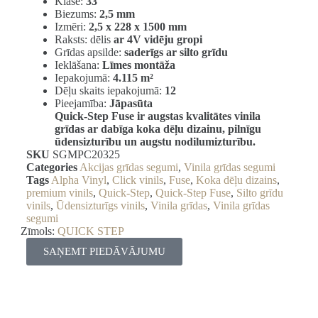
Klase:
33
Biezums:
2,5 mm
Izmēri:
2,5 x 228 x 1500 mm
Raksts: dēlis
ar 4V vidēju gropi
Grīdas apsilde:
saderīgs ar silto grīdu
Ieklāšana:
Līmes montāža
Iepakojumā:
4.115 m²
Dēļu skaits iepakojumā:
12
Pieejamība:
Jāpasūta
Quick-Step Fuse ir augstas kvalitātes vinila
grīdas ar dabīga koka dēļu dizainu, pilnīgu
ūdensizturību un augstu nodilumizturību.
SKU
SGMPC20325
Categories
Akcijas grīdas segumi
,
Vinila grīdas segumi
Tags
Alpha Vinyl
,
Click vinils
,
Fuse
,
Koka dēļu dizains
,
premium vinils
,
Quick-Step
,
Quick-Step Fuse
,
Silto grīdu
vinils
,
Ūdensizturīgs vinils
,
Vinila grīdas
,
Vinila grīdas
segumi
Zīmols:
QUICK STEP
SAŅEMT PIEDĀVĀJUMU