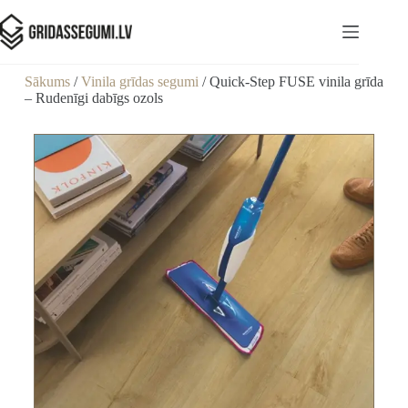
Sākums
/
Vinila grīdas segumi
/ Quick-Step FUSE vinila grīda
– Rudenīgi dabīgs ozols