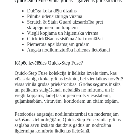
Quick-Step Fuse vinila grīdas – galvenās priekšrocības
Dabīga koka dēļu dizains
Pilnībā ūdensizturīga virsma
Scratch & Stain Guard aizsardzība pret
skrāpējumiem un traipiem
Viegli kopjama un higiēniska virsma
Click ieklāšanas sistēma ātrai montāžai
Piemērota apsildāmajām grīdām
Augsta nodilumizturība ikdienas lietošanai
Kāpēc izvēlēties Quick-Step Fuse?
Quick-Step Fuse kolekcija ir lieliska izvēle tiem, kas
vēlas dabīga koka grīdas izskatu, bet vienlaikus novērtē
visas vinila grīdas priekšrocības. Grīdas segums ir silts
un patīkams staigāšanai, nebaidās no mitruma un ir
viegli kopjams, tādēļ tas ir piemērots viesistabām,
guļamistabām, virtuvēm, koridoriem un citām telpām.
Pateicoties augstajai nodilumizturībai un modernajām
ražošanas tehnoloģijām, Quick-Step Fuse vinila grīdas
saglabā savu izskatu daudzus gadus un nodrošina
ilgtermiņa komfortu ikdienas lietošanā.