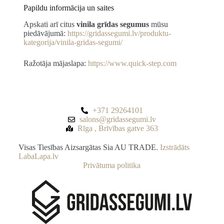
Papildu informācija un saites
Apskati arī citus
vinila grīdas segumus
mūsu
piedāvājumā:
https://gridassegumi.lv/produktu-
kategorija/vinila-gridas-segumi/
Ražotāja mājaslapa:
https://www.quick-step.com
+371 29264101
salons@gridassegumi.lv
Rīga , Brīvības gatve 363
Visas Tiesības Aizsargātas Sia AU TRADE.
Izstrādāts
LabaLapa.lv
Privātuma politika