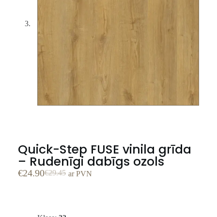
Quick-Step FUSE vinila grīda
– Rudenīgi dabīgs ozols
€
24.90
€
29.45
ar PVN