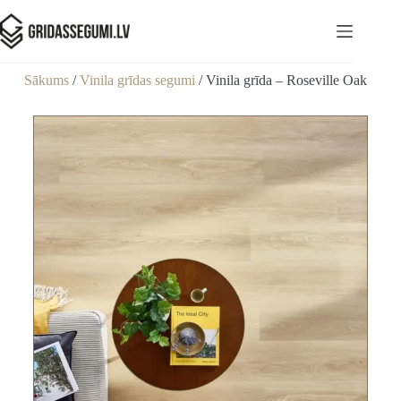
Sākums
/
Vinila grīdas segumi
/ Vinila grīda – Roseville Oak