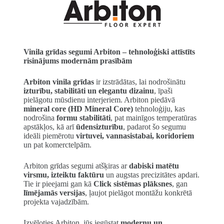
Vinila grīdas segumi Arbiton – tehnoloģiski attīstīts
risinājums modernām prasībām
Arbiton vinila grīdas
ir izstrādātas, lai nodrošinātu
izturību, stabilitāti un elegantu dizainu
, īpaši
pielāgotu mūsdienu interjeriem. Arbiton piedāvā
mineral core (HD Mineral Core)
tehnoloģiju, kas
nodrošina
formu stabilitāti
, pat mainīgos temperatūras
apstākļos, kā arī
ūdensizturību
, padarot šo segumu
ideāli piemērotu
virtuvei, vannasistabai, koridoriem
un pat komerctelpām.
Arbiton grīdas segumi atšķiras ar
dabiski matētu
virsmu, izteiktu faktūru
un augstas precizitātes apdari.
Tie ir pieejami gan kā
Click sistēmas plāksnes
, gan
līmējamās versijas
, ļaujot pielāgot montāžu konkrētā
projekta vajadzībām.
Izvēloties Arbiton, jūs iegūstat
modernu un