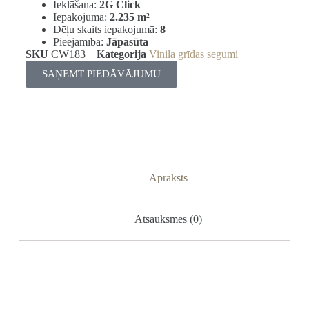
Ieklāšana:
2G Click
Iepakojumā:
2.235 m²
Dēļu skaits iepakojumā:
8
Pieejamība:
Jāpasūta
SKU
CW183
Kategorija
Vinila grīdas segumi
SAŅEMT PIEDĀVĀJUMU
Apraksts
Atsauksmes (0)