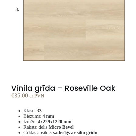
Vinila grīda – Roseville Oak
€
35.00
ar PVN
Klase:
33
Biezums:
4 mm
Izmēri:
4x229x1220 mm
Raksts: dēlis
Micro Bevel
Grīdas apsilde:
saderīgs ar silto grīdu