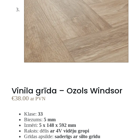
Vinila grīda – Ozols Windsor
€
38.00
ar PVN
Klase:
33
Biezums:
5 mm
Izmēri:
5 x 148 x 592 mm
Raksts: dēlis
ar 4V vidēju gropi
Grīdas apsilde:
saderīgs ar silto grīdu