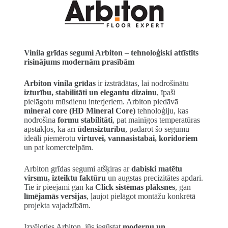
Vinila grīdas segumi Arbiton – tehnoloģiski attīstīts
risinājums modernām prasībām
Arbiton vinila grīdas
ir izstrādātas, lai nodrošinātu
izturību, stabilitāti un elegantu dizainu
, īpaši
pielāgotu mūsdienu interjeriem. Arbiton piedāvā
mineral core (HD Mineral Core)
tehnoloģiju, kas
nodrošina
formu stabilitāti
, pat mainīgos temperatūras
apstākļos, kā arī
ūdensizturību
, padarot šo segumu
ideāli piemērotu
virtuvei, vannasistabai, koridoriem
un pat komerctelpām.
Arbiton grīdas segumi atšķiras ar
dabiski matētu
virsmu, izteiktu faktūru
un augstas precizitātes apdari.
Tie ir pieejami gan kā
Click sistēmas plāksnes
, gan
līmējamās versijas
, ļaujot pielāgot montāžu konkrētā
projekta vajadzībām.
Izvēloties Arbiton, jūs iegūstat
modernu un