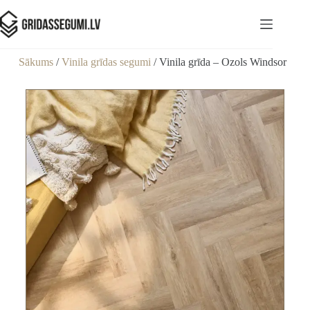
Sākums
/
Vinila grīdas segumi
/ Vinila grīda – Ozols Windsor