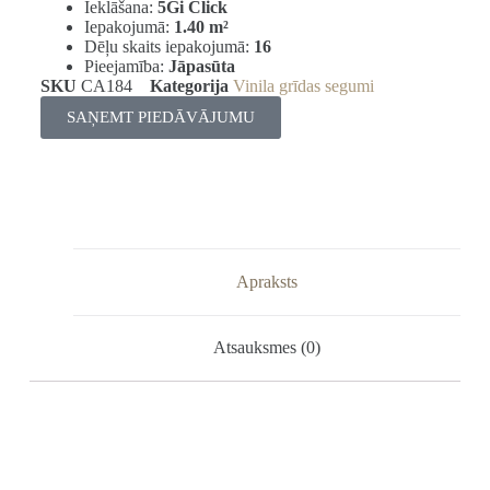
Ieklāšana:
5Gi Click
Iepakojumā:
1.40 m²
Dēļu skaits iepakojumā:
16
Pieejamība:
Jāpasūta
SKU
CA184
Kategorija
Vinila grīdas segumi
SAŅEMT PIEDĀVĀJUMU
Apraksts
Atsauksmes (0)