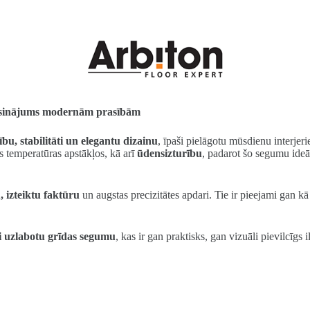
s risinājums modernām prasībām
ību, stabilitāti un elegantu dizainu
, īpaši pielāgotu mūsdienu interje
s temperatūras apstākļos, kā arī
ūdensizturību
, padarot šo segumu ide
 izteiktu faktūru
un augstas precizitātes apdari. Tie ir pieejami gan k
i uzlabotu grīdas segumu
, kas ir gan praktisks, gan vizuāli pievilcīgs 