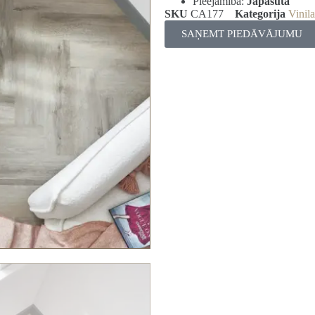
Pieejamība:
Jāpasūta
SKU
CA177
Kategorija
Vinil
SAŅEMT PIEDĀVĀJUMU