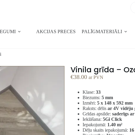
SEGUMI
AKCIJAS PRECES
PALĪGMATERIĀLI
i
Vinila grīda – Oz
€
38.00
ar PVN
Klase:
33
Biezums:
5 mm
Izmēri:
5 x 148 x 592 mm
Raksts: dēlis
ar 4V vidēju 
Grīdas apsilde:
saderīgs ar
Ieklāšana:
5Gi Click
Iepakojumā:
1.40 m²
Dēļu skaits iepakojumā:
16