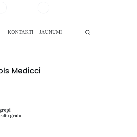
+371 29264101
salons@gridassegumi.lv
KONTAKTI
JAUNUMI
ols Medicci
gropi
 silto grīdu