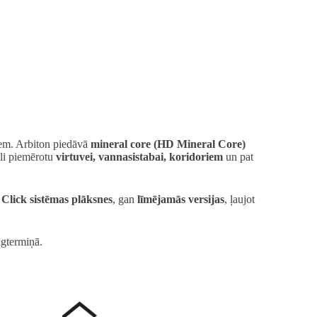
riem. Arbiton piedāvā
mineral core (HD Mineral Core)
āli piemērotu
virtuvei, vannasistabai, koridoriem
un pat
ā
Click sistēmas plāksnes
, gan
līmējamās versijas
, ļaujot
ilgtermiņā.