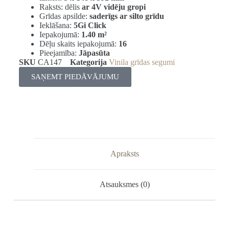
Raksts: dēlis
ar 4V vidēju gropi
Grīdas apsilde:
saderīgs ar silto grīdu
Ieklāšana:
5Gi Click
Iepakojumā:
1.40 m²
Dēļu skaits iepakojumā:
16
Pieejamība:
Jāpasūta
SKU
CA147
Kategorija
Vinila grīdas segumi
SAŅEMT PIEDĀVĀJUMU
Apraksts
Atsauksmes (0)