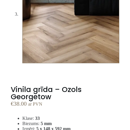
Vinila grīda – Ozols
Georgetow
€
38.00
ar PVN
Klase:
33
Biezums:
5 mm
Izmēri:
5 x 148 x 592 mm