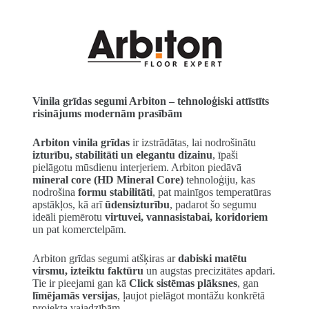
Vinila grīdas segumi Arbiton – tehnoloģiski attīstīts
risinājums modernām prasībām
Arbiton vinila grīdas
ir izstrādātas, lai nodrošinātu
izturību, stabilitāti un elegantu dizainu
, īpaši
pielāgotu mūsdienu interjeriem. Arbiton piedāvā
mineral core (HD Mineral Core)
tehnoloģiju, kas
nodrošina
formu stabilitāti
, pat mainīgos temperatūras
apstākļos, kā arī
ūdensizturību
, padarot šo segumu
ideāli piemērotu
virtuvei, vannasistabai, koridoriem
un pat komerctelpām.
Arbiton grīdas segumi atšķiras ar
dabiski matētu
virsmu, izteiktu faktūru
un augstas precizitātes apdari.
Tie ir pieejami gan kā
Click sistēmas plāksnes
, gan
līmējamās versijas
, ļaujot pielāgot montāžu konkrētā
projekta vajadzībām.